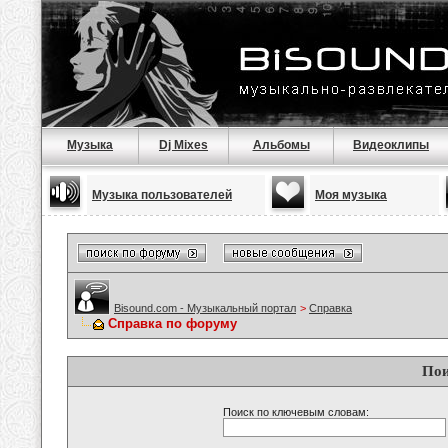
Музыка
Dj Mixes
Альбомы
Видеоклипы
Музыка пользователей
Моя музыка
Bisound.com - Музыкальный портал
>
Справка
Справка по форуму
Пои
Поиск по ключевым словам: