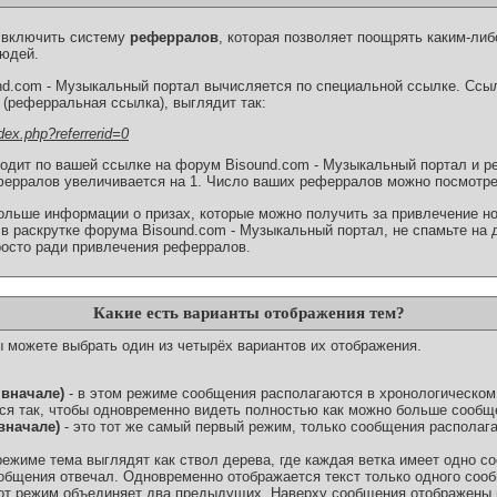
 включить систему
реферралов
, которая позволяет поощрять каким-либ
юдей.
d.com - Музыкальный портал вычисляется по специальной ссылке. Ссы
 (реферральная ссылка), выглядит так:
dex.php?referrerid=0
ходит по вашей ссылке на форум Bisound.com - Музыкальный портал и р
ферралов увеличивается на 1. Число ваших реферралов можно посмотре
льше информации о призах, которые можно получить за привлечение н
в раскрутке форума Bisound.com - Музыкальный портал, не спамьте на д
осто ради привлечения реферралов.
Какие есть варианты отображения тем?
ы можете выбрать один из четырёх вариантов их отображения.
 вначале)
- в этом режиме сообщения располагаются в хронологическом 
я так, чтобы одновременно видеть полностью как можно больше сообщ
вначале)
- это тот же самый первый режим, только сообщения располага
режиме тема выглядят как ствол дерева, где каждая ветка имеет одно с
сообщения отвечал. Одновременно отображается текст только одного соо
от режим объединяет два предыдущих. Наверху сообщения отображены в