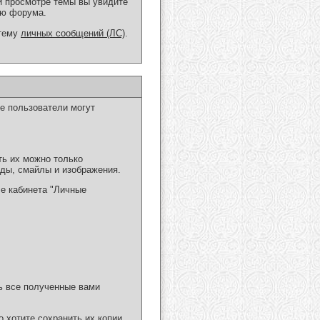
и просмотре темы вы увидите
лю форума.
стему
личных сообщений (ЛС)
.
ые пользователи могут
ть их можно только
ды, смайлы и изображения.
ле кабинета "Личные
ь все полученные вами
 хотите сохранить их копии.