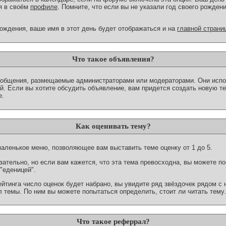
я в своём
профиле
. Помните, что если вы не указали год своего рожден
рождения, ваше имя в этот день будет отображаться и на
главной страни
Что такое объявления?
ообщения, размещаемые администраторами или модераторами. Они исп
. Если вы хотите обсудить объявление, вам придется создать новую тем
е.
Как оценивать тему?
маленькое меню, позволяющее вам выставить теме оценку от 1 до 5.
ательно, но если вам кажется, что эта тема превосходна, вы можете пос
 "еденицей".
йтинга число оценок будет набрано, вы увидите ряд звёздочек рядом с 
 темы. По ним вы можете попытаться определить, стоит ли читать тему.
Что такое реферрал?