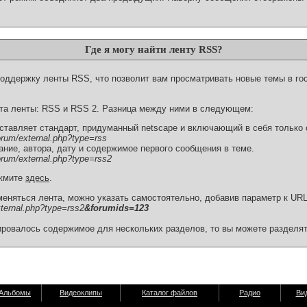
Где я могу найти ленту RSS?
оддержку ленты RSS, что позволит вам просматривать новые темы в го
та ленты: RSS и RSS 2. Разница между ними в следующем:
оставляет стандарт, придуманный netscape и включающий в себя только 
orum/external.php?type=rss
ание, автора, дату и содержимое первого сообщения в теме.
orum/external.php?type=rss2
ажмите
здесь
.
меняться лента, можно указать самостоятельно, добавив параметр к UR
ternal.php?type=rss2
&forumids=123
ировалось содержимое для нескольких разделов, то вы можете разделят
Альбомы
Видеоклипы
Каталог файлов
Радио
Ви