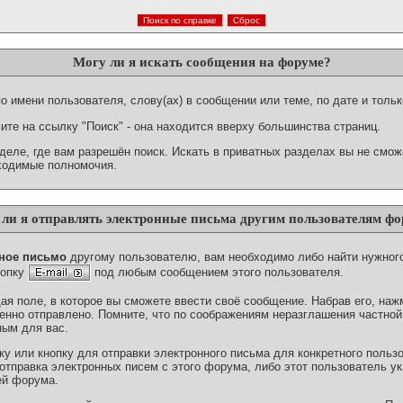
Могу ли я искать сообщения на форуме?
 имени пользователя, слову(ах) в сообщении или теме, по дате и толь
те на ссылку "Поиск" - она находится вверху большинства страниц.
деле, где вам разрешён поиск. Искать в приватных разделах вы не смож
ходимые полномочия.
ли я отправлять электронные письма другим пользователям ф
ное письмо
другому пользователю, вам необходимо либо найти нужног
нопку
под любым сообщением этого пользователя.
я поле, в которое вы сможете ввести своё сообщение. Набрав его, нажм
нно отправлено. Помните, что по соображениям неразглашения частно
ным для вас.
у или кнопку для отправки электронного письма для конкретного пользов
тправка электронных писем с этого форума, либо этот пользователь ука
ей форума.