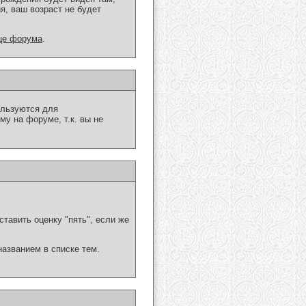
ия, ваш возраст не будет
це форума
.
ользуются для
у на форуме, т.к. вы не
тавить оценку "пять", если же
названием в списке тем.