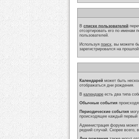
В
списке пользователей
пере
отсортировать его по именам 
пользователей.
Используя
поиск
, вы можете б
зарегистрировался на прошлой 
Календарей
может быть нескол
отображаться дни рождения.
В
календаре
есть два типа соб
Обычные события
происходят
Периодические события
могу
происходящее каждый первый п
Администрация форума может р
редкий случай. Скорее всего,
Дни рождения
также могут от