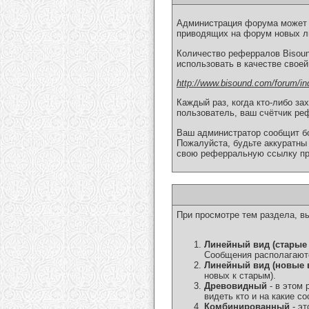
Администрация форума может
приводящих на форум новых л
Количество реферралов Bisoun
использовать в качестве своей
http://www.bisound.com/forum/in
Каждый раз, когда кто-либо за
пользователь, ваш счётчик ре
Ваш администратор сообщит бо
Пожалуйста, будьте аккуратны 
свою реферральную ссылку пр
При просмотре тем раздела, в
Линейный вид (старые
Сообщения располагаютс
Линейный вид (новые 
новых к старым).
Древовидный
- в этом 
видеть кто и на какие 
Комбинированный
- эт