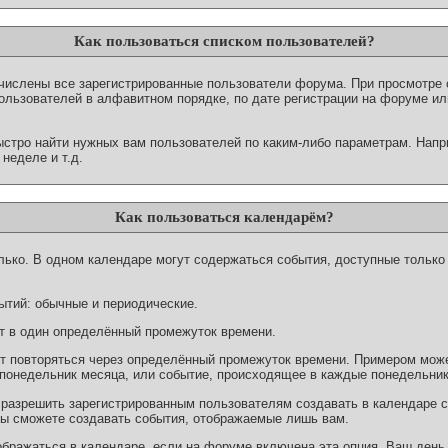
Как пользоваться списком пользователей?
числены все зарегистрированные пользователи форума. При просмотре 
пользователей в алфавитном порядке, по дате регистрации на форуме и
ыстро найти нужных вам пользователей по каким-либо параметрам. Напри
неделе и т.д.
Как пользоваться календарём?
ько. В одном календаре могут содержаться события, доступные только 
ытий: обычные и периодические.
 в один определённый промежуток времени.
т повторяться через определённый промежуток времени. Примером може
онедельник месяца, или событие, происходящее в каждые понедельник
азрешить зарегистрированным пользователям создавать в календаре со
 вы сможете создавать события, отображаемые лишь вам.
ображаться в календаре, если на форуме включена эта опция. Ваш день