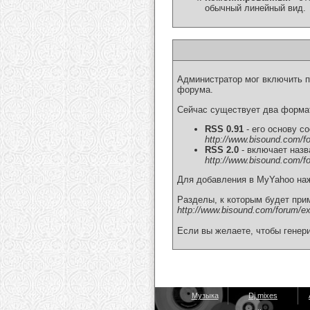
обычный линейный вид.
Администратор мог включить п
форума.
Сейчас существует два форма
RSS 0.91
- его основу с
http://www.bisound.com/f
RSS 2.0
- включает назв
http://www.bisound.com/f
Для добавления в MyYahoo н
Разделы, к которым будет при
http://www.bisound.com/forum/ex
Если вы желаете, чтобы генер
Музыка
Dj mixes