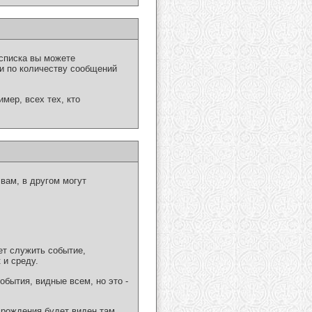
списка вы можете
ли по количеству сообщений
мер, всех тех, кто
вам, в другом могут
т служить событие,
 и среду.
бытия, видные всем, но это -
 рождения будет виден там,