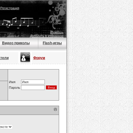
|
Регистрация
Помощь
Добавить в избранное
Видео приколы
Flash-игры
атели
Форум
Имя
Пароль