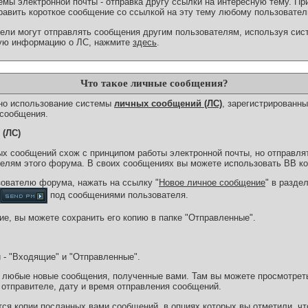
емы электронной почты - отправка другу ссылки на интересную тему. Пр
авить короткое сообщение со ссылкой на эту тему любому пользовате
ели могут отправлять сообщения другим пользователям, используя си
ную информацию о ЛС, нажмите
здесь
.
Что такое личные сообщения?
но использование системы
личных сообщений (ЛС)
, зарегистрированн
 сообщения.
 (ЛС)
х сообщений схож с принципом работы электронной почты, но отправля
елям этого форума. В своих сообщениях вы можете использовать BB ко
ователю форума, нажать на ссылку "
Новое личное сообщение
" в разде
под сообщениями пользователя.
ие, вы можете сохранить его копию в папке "Отправленные".
 - "Входящие" и "Отправленные".
 любые новые сообщения, полученные вами. Там вы можете просмотрет
отправителе, дату и время отправления сообщений.
ся копии посланных вами сообщений, в опциях которых вы отметили, что