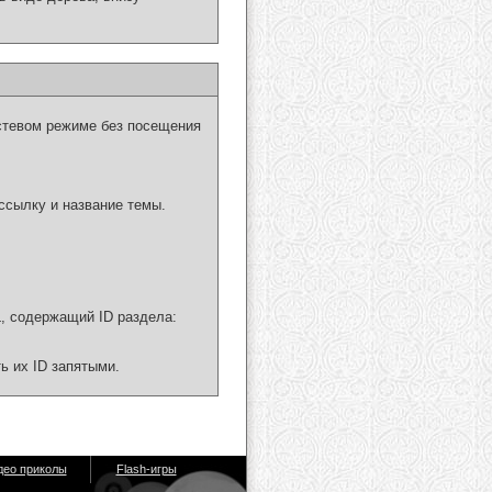
стевом режиме без посещения
ссылку и название темы.
L, содержащий ID раздела:
ь их ID запятыми.
део приколы
Flash-игры