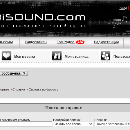
Вход
льбомы
Видеоклипы
Топ Радио
Радиостанции
Моя музыка
Моя страница
Пользов
портал
>
Справка
>
Справка по форуму
Поиск по справке
о ключевым словам:
Настройки поиска:
Поиск в: