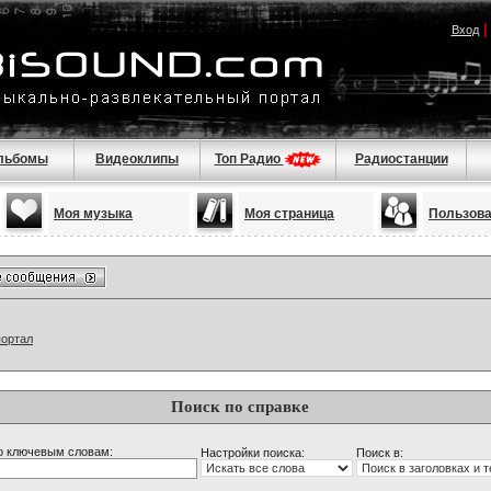
Вход
льбомы
Видеоклипы
Топ Радио
Радиостанции
Моя музыка
Моя страница
Пользов
портал
Поиск по справке
о ключевым словам:
Настройки поиска:
Поиск в: