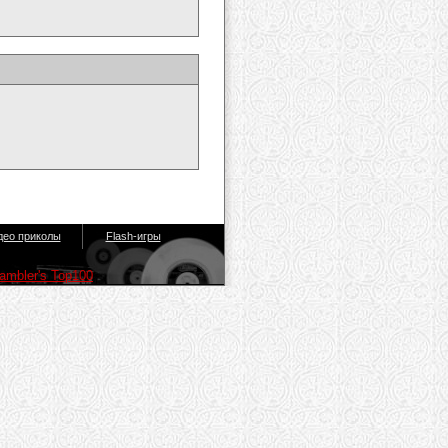
део приколы
Flash-игры