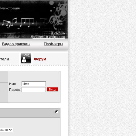
|
Регистрация
Помощь
Добавить в избранное
Видео приколы
Flash-игры
атели
Форум
Имя
Пароль