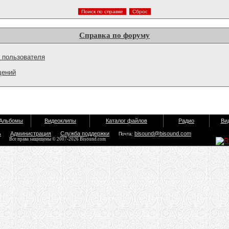
Справка по форуму
 пользователя
щений
Альбомы
Видеоклипы
Каталог файлов
Радио
Ви
ь
Администрация
Служба поддержки
bisound@bisound.com
Почта:
Все права защищены © 2007-2026 Bisound.com