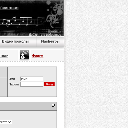
|
Регистрация
Помощь
Добавить в избранное
Видео приколы
Flash-игры
атели
Форум
Имя
Пароль