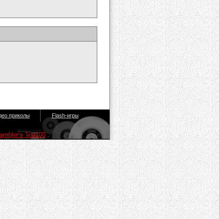
део приколы
Flash-игры