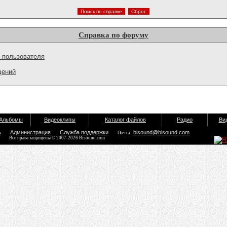
Справка по форуму
 пользователя
щений
Альбомы
Видеоклипы
Каталог файлов
Радио
Ви
ь
Администрация
Служба поддержки
bisound@bisound.com
Почта:
Все права защищены © 2007-2026 Bisound.com