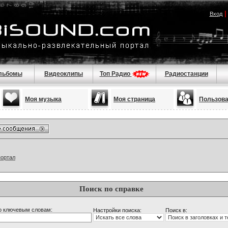
Вход
льбомы
Видеоклипы
Топ Радио
Радиостанции
Моя музыка
Моя страница
Пользов
портал
Поиск по справке
о ключевым словам:
Настройки поиска:
Поиск в: