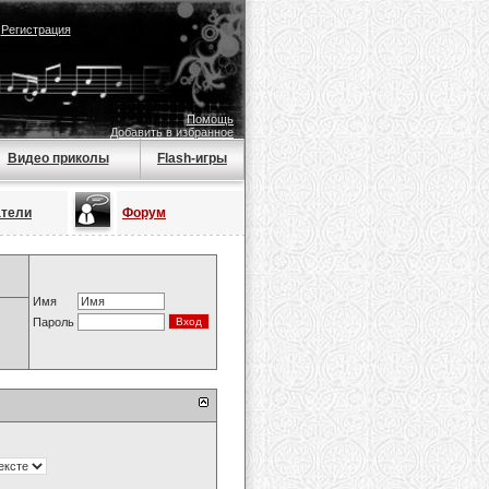
|
Регистрация
Помощь
Добавить в избранное
Видео приколы
Flash-игры
атели
Форум
Имя
Пароль