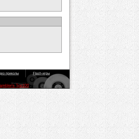
део приколы
Flash-игры