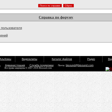
Справка по форуму
 пользователя
щений
Альбомы
Видеоклипы
Каталог файлов
Радио
Ви
ь
Администрация
Служба поддержки
bisound@bisound.com
Почта:
Все права защищены © 2007-2026 Bisound.com