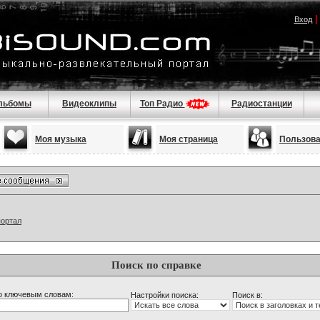
Вход
льбомы
Видеоклипы
Топ Радио
Радиостанции
Моя музыка
Моя страница
Пользов
портал
Поиск по справке
о ключевым словам:
Настройки поиска:
Поиск в: