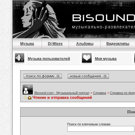
Музыка
Dj Mixes
Альбомы
Видеоклипы
Музыка пользователей
Моя музыка
Bisound.com - Музыкальный портал
>
Справка
>
Справка по фо
Чтение и отправка сообщений
Пои
Поиск по ключевым словам: