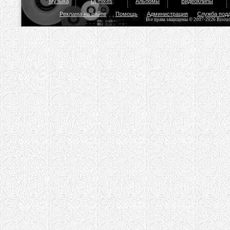
Музыка
Dj mixes
Альбомы
Видеоклипы
Реклама на сайте
Помощь
Администрация
Служба под
Все права защищены © 2007-2026 Bisou