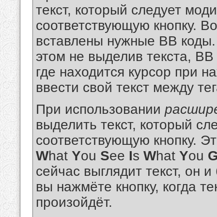
текст, который следует мод
соответствующую кнопку. Во
вставлены нужные BB коды. 
этом не выделив текста, BB
где находится курсор при н
ввести свой текст между те
При использовании
расшир
выделить текст, который с
соответствующую кнопку. Э
W
hat
Y
ou
S
ee
I
s
W
hat
Y
ou
сейчас выглядит текст, он 
вы нажмёте кнопку, когда те
произойдёт.