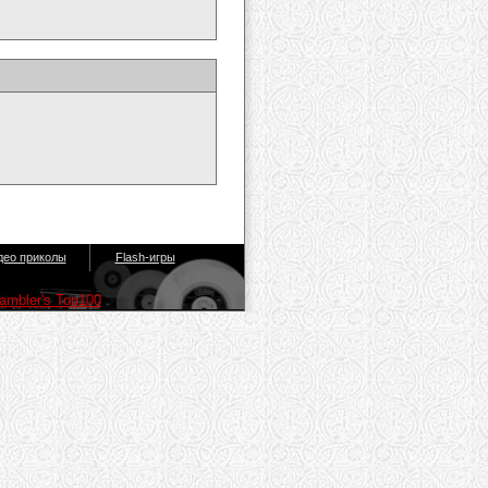
део приколы
Flash-игры