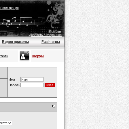
|
Регистрация
Помощь
Добавить в избранное
Видео приколы
Flash-игры
атели
Форум
Имя
Пароль