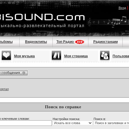
Вход
льбомы
Видеоклипы
Топ Радио
Радиостанции
Моя музыка
Моя страница
Пользов
портал
Поиск по справке
о ключевым словам:
Настройки поиска:
Поиск в: