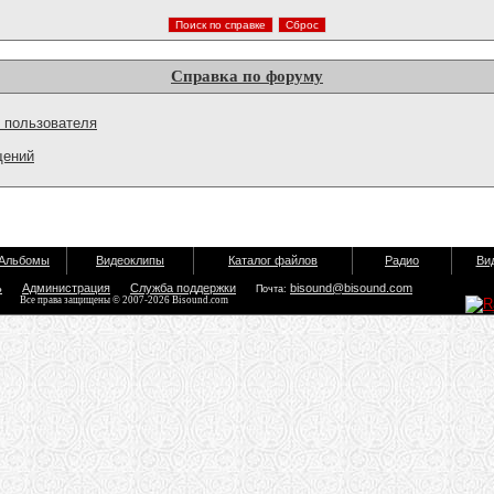
Справка по форуму
 пользователя
щений
Альбомы
Видеоклипы
Каталог файлов
Радио
Ви
ь
Администрация
Служба поддержки
bisound@bisound.com
Почта:
Все права защищены © 2007-2026 Bisound.com