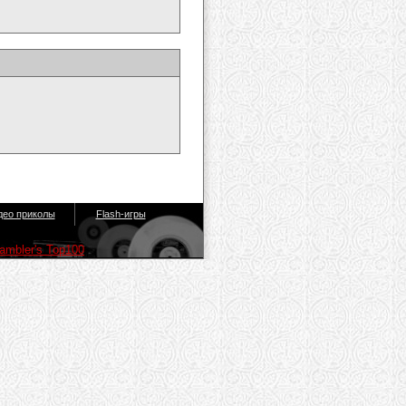
део приколы
Flash-игры