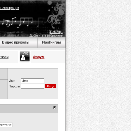
|
Регистрация
Помощь
Добавить в избранное
Видео приколы
Flash-игры
атели
Форум
Имя
Пароль