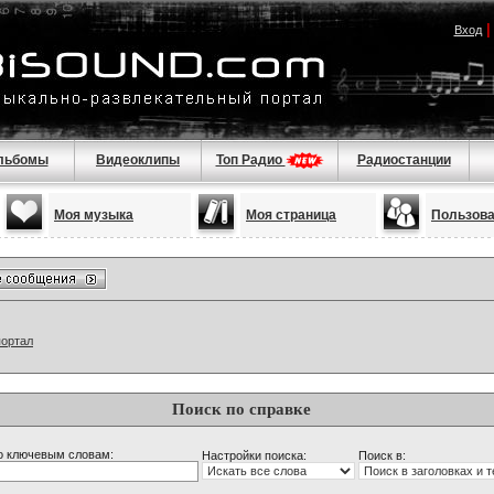
Вход
льбомы
Видеоклипы
Топ Радио
Радиостанции
Моя музыка
Моя страница
Пользов
портал
Поиск по справке
о ключевым словам:
Настройки поиска:
Поиск в: