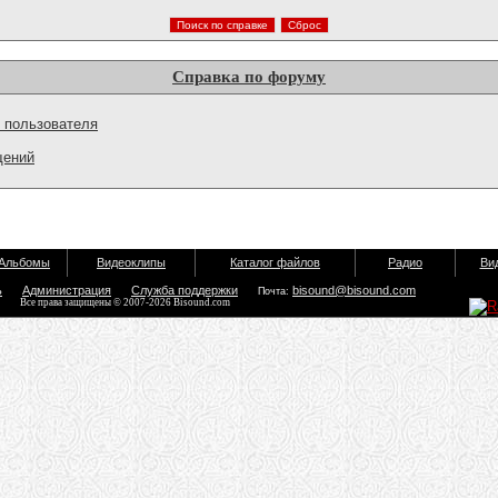
Справка по форуму
 пользователя
щений
Альбомы
Видеоклипы
Каталог файлов
Радио
Ви
ь
Администрация
Служба поддержки
bisound@bisound.com
Почта:
Все права защищены © 2007-2026 Bisound.com