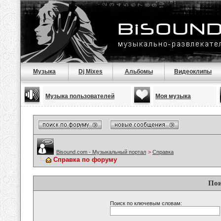
Музыка
Dj Mixes
Альбомы
Видеоклипы
Музыка пользователей
Моя музыка
Bisound.com - Музыкальный портал
>
Справка
Справка по форуму
Пои
Поиск по ключевым словам: