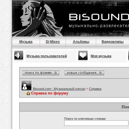
Музыка
Dj Mixes
Альбомы
Видеоклипы
Музыка пользователей
Моя музыка
Bisound.com - Музыкальный портал
>
Справка
Справка по форуму
Пои
Поиск по ключевым словам: