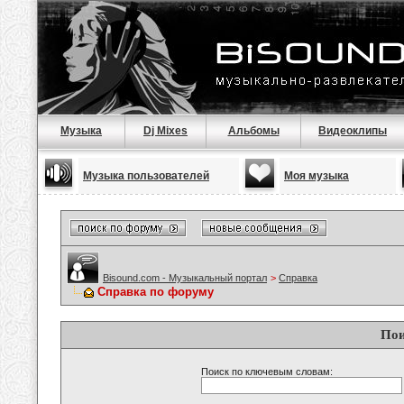
Музыка
Dj Mixes
Альбомы
Видеоклипы
Музыка пользователей
Моя музыка
Bisound.com - Музыкальный портал
>
Справка
Справка по форуму
Пои
Поиск по ключевым словам: