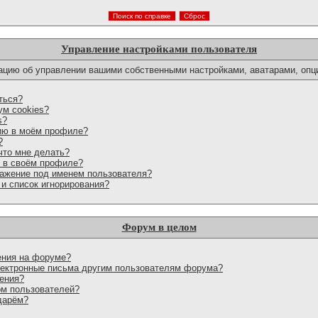
Управление настройками пользователя
цию об управлении вашими собственными настройками, аватарами, опци
ться?
ум cookies?
s?
ию в моём профиле?
?
что мне делать?
с в своём профиле?
ражение под именем пользователя?
 и список игнорирования?
Форум в целом
ения на форуме?
лектронные письма другим пользователям форума?
ения?
ом пользователей?
дарём?