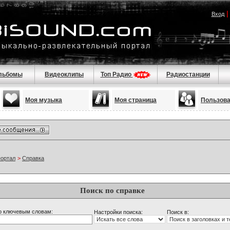
Вход
льбомы
Видеоклипы
Топ Радио
Радиостанции
Моя музыка
Моя страница
Пользов
портал
>
Справка
Поиск по справке
о ключевым словам:
Настройки поиска:
Поиск в: