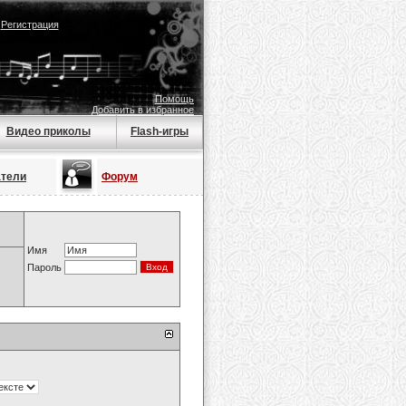
|
Регистрация
Помощь
Добавить в избранное
Видео приколы
Flash-игры
атели
Форум
Имя
Пароль