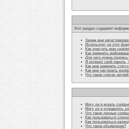
Этот раздел содержит информа
Зачем мне регистрирова
Использует ли этот фор
Как очистить мои cookie
Как изменить информац
Для чего нужна подпись
Я потерял свой пароль, 
Как мне изменить стату
Как мне настроить изоб
Что такое список друзей
Могу ли я искать сообщ
Могу ли я отправлять э
Что такое личные сообщ
Как пользоваться списк
Как пользоваться кален
Что такое объявления?