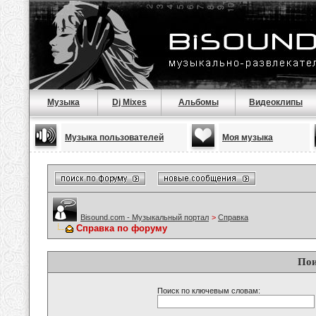
Музыка
Dj Mixes
Альбомы
Видеоклипы
Музыка пользователей
Моя музыка
Bisound.com - Музыкальный портал
>
Справка
Справка по форуму
Пои
Поиск по ключевым словам: