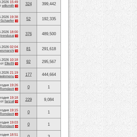
8.2026
15:49
324
399,442
т
willsmith
6.2026
19:38
52
192,335
ySchaefer
6.2026
18:00
376
489,500
т
trendusai
6.2026
02:04
81
291,618
mesmarshi
5.2026
10:18
92
295,567
от
Ellis89
3.2026
21:19
177
444,664
iwiinmenu
годня
19:26
0
1
Romdastt
годня
19:18
229
9,084
от
farizali
годня
19:15
0
1
Romdastt
годня
19:03
0
1
Romdastt
годня
18:51
0
3