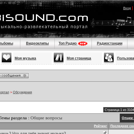
Вход
льбомы
Видеоклипы
Топ Радио
Радиостанции
Моя музыка
Моя страница
Пользов
портал
>
Обсуждения
Страница 1 из 310
Темы раздела
: Общие вопросы
Опции 
Рейтинг
Последнее со
уешь? Что для тебя значит музыка?