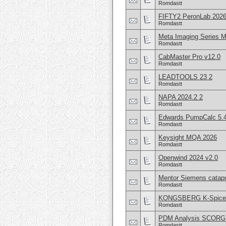
Romdastt
FIFTY2 PeronLab 2026
Romdastt
Meta Imaging Series 
Romdastt
CabMaster Pro v12.0
Romdastt
LEADTOOLS 23 2
Romdastt
NAPA 2024.2 2
Romdastt
Edwards PumpCalc 5.4
Romdastt
Keysight MQA 2026
Romdastt
Openwind 2024 v2.0
Romdastt
Mentor Siemens catapu
Romdastt
KONGSBERG K-Spice S
Romdastt
PDM Analysis SCORG 
Romdastt