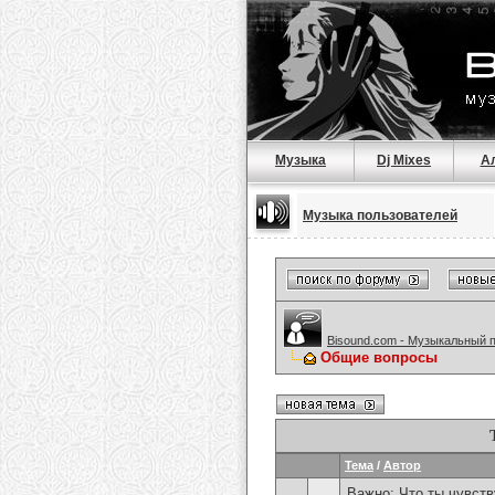
Музыка
Dj Mixes
А
Музыка пользователей
Bisound.com - Музыкальный 
Общие вопросы
Тема
/
Автор
Важно:
Что ты чувств