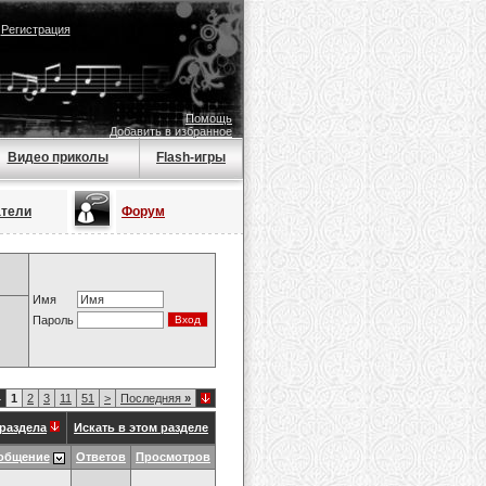
|
Регистрация
Помощь
Добавить в избранное
Видео приколы
Flash-игры
атели
Форум
Имя
Пароль
4
1
2
3
11
51
>
Последняя
»
раздела
Искать в этом разделе
общение
Ответов
Просмотров