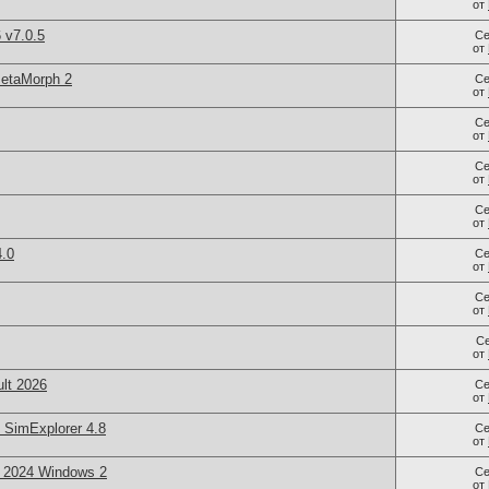
от
 v7.0.5
Се
от
MetaMorph 2
Се
от
Се
от
Се
от
Се
от
.0
Се
от
Се
от
С
от
lt 2026
Се
от
imExplorer 4.8
Се
от
2024 Windows 2
Се
от