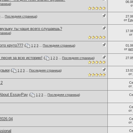
06.0
раница
)
о
3
...
Последняя страница
)
27.0
от
Fa
 музыку ты чаще всего слушаешь?
17.0
раница
)
о
 это круто???
(
1
2
3
...
Последняя страница
)
01.0
от
ja
 песня за всю историю!
(
1
2
3
...
Последняя страница
)
27.0
узыки
(
1
2
3
...
Последняя страница
)
13.0
от
 2
Се
от
 About EssayPay
(
1
2
3
...
Последняя страница
)
Се
Се
от
2026.04
Се
от
sional
Се