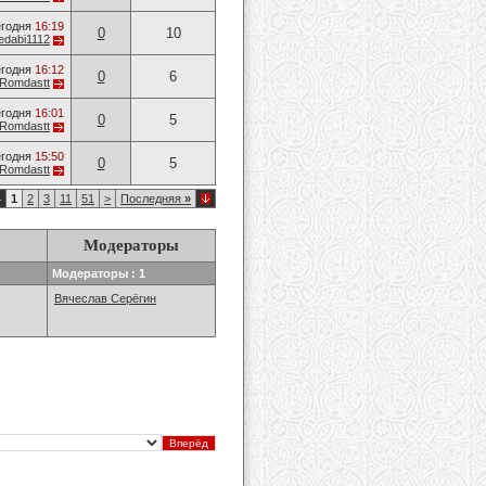
годня
16:19
0
10
edabi1112
годня
16:12
0
6
Romdastt
годня
16:01
0
5
Romdastt
годня
15:50
0
5
Romdastt
4
1
2
3
11
51
>
Последняя
»
Модераторы
Модераторы : 1
Вячеслав Серёгин