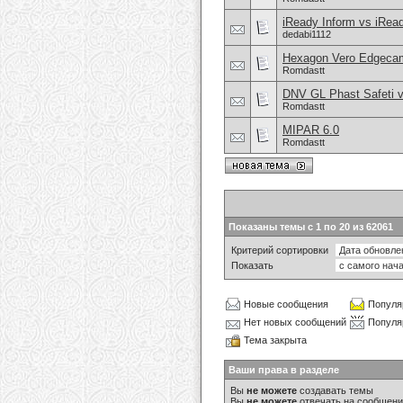
iReady Inform vs iRea
dedabi1112
Hexagon Vero Edgeca
Romdastt
DNV GL Phast Safeti v
Romdastt
MIPAR 6.0
Romdastt
Показаны темы с 1 по 20 из 62061
Критерий сортировки
Показать
Новые сообщения
Популя
Нет новых сообщений
Популя
Тема закрыта
Ваши права в разделе
Вы
не можете
создавать темы
Вы
не можете
отвечать на сообщен