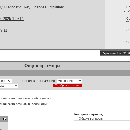
dy Diagnostic: Key Changes Explained
Се
от
d
m 2025.1.2614
Се
от
9.11
Се
от
Се
от
Страница 1 из 310
Опции просмотра
Порядок отображения
рная тема с новыми сообщениями
рная тема без новых сообщений
Быстрый переход
ия