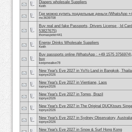
Diapers wholesale Suppliers
Keith
Где можно купить поддельные деньги (WhatsApp +
mc3639708
Buy real and fake Passports, Drivers License , Id
53827675)
thomaspeter441
Energy Drinks Wholesale Suppliers
Keith
Buy passports online (WhatsApp : +49 1575 3756974),
buy
keepmealive78
New Year's Eve 2027 in YoYo Land in Bangkok, Thail
topnye2026
New Year's Eve 2027 in Vientiane, Laos
topnye2026
New Year's Eve 2027 in Torres, Brazil
topnye2026
New Year's Eve 2027 in The Original DUCKtours Sing
topnye2026
New Year's Eve 2027 in Sydney Observatory, Australi
topnye2026
New Year's Eve 2027 in Snow & Surf Hong Kong