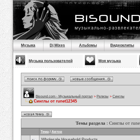
Музыка
Dj Mixes
Альбомы
Видеоклипы
Музыка пользователей
Моя музыка
Bisound.com - Музыкальный портал
>
Релизы
>
Синглы
Синглы от runet12345
Темы раздела
: Синглы от run
Тема
/
Автор
Wholesale Household Products