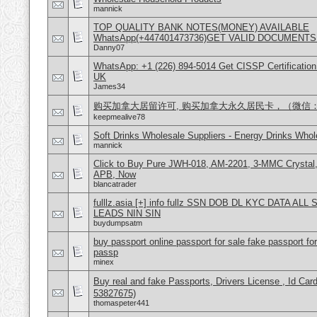
mannick
TOP QUALITY BANK NOTES(MONEY) AVAILABLE
WhatsApp(+447401473736)GET VALID DOCUMENTS
Danny07
WhatsApp: +1 (226) 894-5014​ Get CISSP Certification
UK
James34
购买加拿大居留许可, 购买加拿大永久居民卡，（微信：Scot
keepmealive78
Soft Drinks Wholesale Suppliers - Energy Drinks Whol
mannick
Click to Buy Pure JWH-018, AM-2201, 3-MMC Crysta
APB, Now
blancatrader
fulllz.asia [+] info fullz SSN DOB DL KYC DATA AL
LEADS NIN SIN
buydumpsatm
buy passport online passport for sale fake passport fo
passp
minex
Buy real and fake Passports, Drivers License , Id
53827675)
thomaspeter441