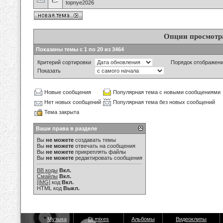
topnye2026
Опции просмотр
Показаны темы с 1 по 20 из 3464
Критерий сортировки
Порядок отображен
Показать
Новые сообщения
Популярная тема с новыми сообщениями
Нет новых сообщений
Популярная тема без новых сообщений
Тема закрыта
Ваши права в разделе
Вы
не можете
создавать темы
Вы
не можете
отвечать на сообщения
Вы
не можете
прикреплять файлы
Вы
не можете
редактировать сообщения
BB коды
Вкл.
Смайлы
Вкл.
[IMG]
код
Вкл.
HTML код
Выкл.
Музыка
Dj mixes
Альбомы
Видеоклипы