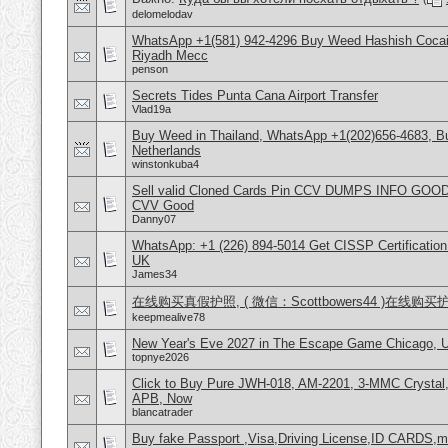
delomelodav
WhatsApp +1(581) 942-4296 Buy Weed Hashish Cocain
Riyadh Mecc
penson
Secrets Tides Punta Cana Airport Transfer
Vlad19a
Buy Weed in Thailand, WhatsApp +1(202)656-4683, 
Netherlands
winstonkuba4
Sell valid Cloned Cards Pin CCV DUMPS INFO GOOD
CVV Good
Danny07
WhatsApp: +1 (226) 894-5014​ Get CISSP Certification
UK
James34
在线购买真假护照, ( 微信：Scottbowers44 )在线购
keepmealive78
New Year's Eve 2027 in The Escape Game Chicago,
topnye2026
Click to Buy Pure JWH-018, AM-2201, 3-MMC Crysta
APB, Now
blancatrader
Buy fake Passport ,Visa,Driving License,ID CARDS,mar