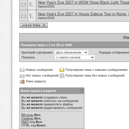
New Year's Eve 2027 in WOW Show Black Light Theate
topnye2026
New Year's Eve 2027 in Vespa Sidecar Tour in Rome, I
topnye2026
Оп
Показаны темы с 1 по 20 из 1648
Критерий сортировки
Порядок отображен
Показать
Новые сообщения
Популярная тема с новыми сообщениями
Нет новых сообщений
Популярная тема без новых сообщений
Тема закрыта
Ваши права в разделе
Вы
не можете
создавать темы
Вы
не можете
отвечать на сообщения
Вы
не можете
прикреплять файлы
Вы
не можете
редактировать сообщения
BB коды
Вкл.
Смайлы
Вкл.
[IMG]
код
Вкл.
HTML код
Выкл.