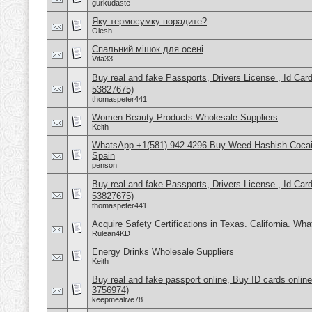
gurkudaste
Яку термосумку порадите?
Olesh
Спальний мішок для осені
Vita33
Buy real and fake Passports, Drivers License , Id
53827675)
thomaspeter441
Women Beauty Products Wholesale Suppliers
Keith
WhatsApp +1(581) 942-4296 Buy Weed Hashish Cocain
Spain
penson
Buy real and fake Passports, Drivers License , Id
53827675)
thomaspeter441
Acquire Safety Certifications in Texas. California. Wh
Rulean4KD
Energy Drinks Wholesale Suppliers
Keith
Buy real and fake passport online, Buy ID cards onli
3756974)
keepmealive78