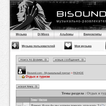
Музыка
Dj Mixes
Альбомы
Видеоклипы
Музыка пользователей
Моя музыка
Bisound.com - Музыкальный портал
>
РАЗНОЕ
Отдых и туризм
Темы раздела
: Отдых и ту
Тема
/
Автор
Важно:
Куда бы вы хотели поехать отдыхать ?
(