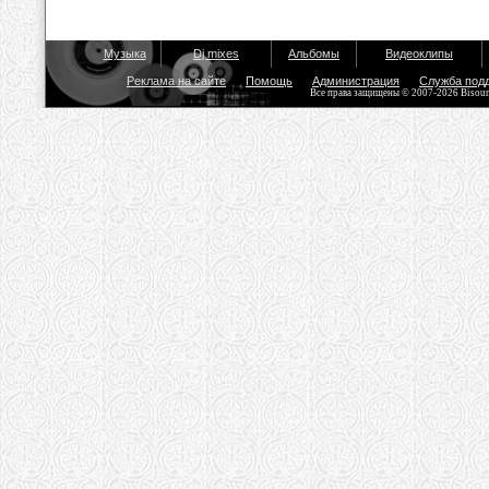
Музыка
Dj mixes
Альбомы
Видеоклипы
Реклама на сайте
Помощь
Администрация
Служба под
Все права защищены © 2007-2026 Bisou