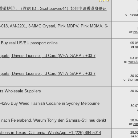
护照，（微信 ID：Scottbowers44）如何申请香港身份证
от
keep
H-018, AM-2201, 3-MMC Crystal, Pink MDPV, Pink MDMA, 6-
от
bl
 Buy real US/EU passport online
05.0
от
g
sports, Drivers License , Id Card (WHATSAPP：+33 7
03.0
от
wonder
sports, Drivers License , Id Card (WHATSAPP：+33 7
30.0
от
thoma
s Wholesale Suppliers
30.0
-4296 Buy Weed Hashish Cocaine in Sydney Melbourne
30.0
 nach Feierabend. Warum Torily den Samurai-Stil neu denkt
28.0
от
om
cations in Texas. California. WhatsApp: +1 (226) 894-5014
28.0
от
R