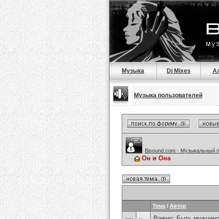
Музыка
Dj Mixes
А
Музыка пользователей
Bisound.com - Музыкальный 
Он и Она
Тема
/
Автор
Важно:
Быть мужчиной