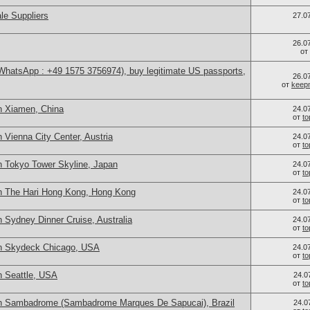
le Suppliers
27.0
26.0
от
(WhatsApp : +49 1575 3756974), buy legitimate US passports,
26.0
от
keep
n Xiamen, China
24.0
от
t
 Vienna City Center, Austria
24.0
от
t
n Tokyo Tower Skyline, Japan
24.0
от
t
n The Hari Hong Kong, Hong Kong
24.0
от
t
 Sydney Dinner Cruise, Australia
24.0
от
t
in Skydeck Chicago, USA
24.0
от
t
n Seattle, USA
24.0
от
t
in Sambadrome (Sambadrome Marques De Sapucai), Brazil
24.0