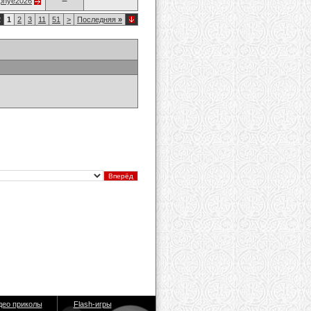
opnye2026
2
1
2
3
11
51
>
Последняя
»
део приколы
Flash-игры