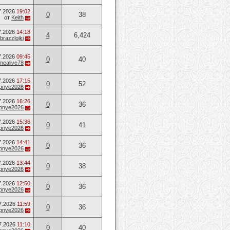
7.2026
19:02
0
38
от
Keith
7.2026
14:18
4
6,424
brazzlojki
7.2026
09:45
0
40
mealive78
7.2026
17:15
0
52
opnye2026
7.2026
16:26
0
36
opnye2026
7.2026
15:36
0
41
opnye2026
7.2026
14:41
0
36
opnye2026
7.2026
13:44
0
38
opnye2026
7.2026
12:50
0
36
opnye2026
7.2026
11:59
0
36
opnye2026
7.2026
11:10
0
40