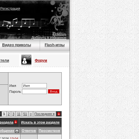
|
Регистрация
Помощь
Добавить в избранное
Видео приколы
Flash-игры
атели
Форум
Имя
Пароль
2
1
2
3
11
51
>
Последняя
»
раздела
Искать в этом разделе
общение
Ответов
Просмотров
7.2026
13:04