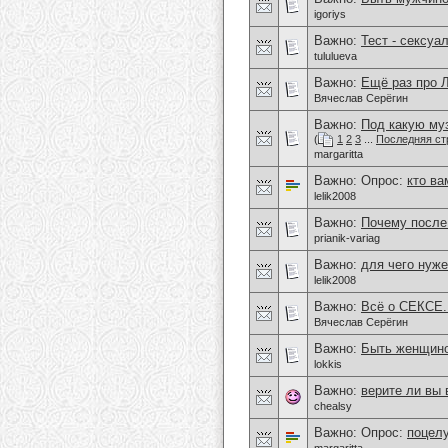
igoriys
Важно:
Тест - сексуа
tululueva
Важно:
Ещё раз про
Вячеслав Серёгин
Важно:
Под какую му
(
1
2
3
...
Последняя ст
margaritta
Важно: Опрос:
кто ва
lelik2008
Важно:
Почему после 
prianik-variag
Важно:
для чего нуже
lelik2008
Важно:
Всё о СЕКСЕ.
Вячеслав Серёгин
Важно:
Быть женщиной
lokkis
Важно:
верите ли вы
chealsy
Важно: Опрос:
поцелу