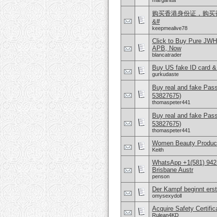
margaritta
购买香港身份证，购买香港
&#
keepmealive78
Click to Buy Pure JW
APB, Now
blancatrader
Buy US fake ID card &
gurkudaste
Buy real and fake Pas
53827675)
thomaspeter441
Buy real and fake Pas
53827675)
thomaspeter441
Women Beauty Product
Keith
WhatsApp +1(581) 942
Brisbane Austr
penson
Der Kampf beginnt erst
omysexydoll
Acquire Safety Certifi
Rulean4KD