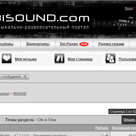
Вход
льбомы
Видеоклипы
Топ Радио
Радиостанции
Моя музыка
Моя страница
Пользов
портал
>
РАЗНОЕ
Страница 1 из 5
Темы раздела
: Он и Она
Опции 
Рейтинг
Последнее со
-это...
(
1
2
3
...
Последняя страница
)
18.0