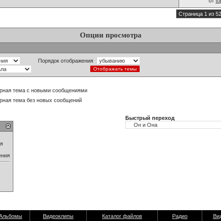
от
t
Страница 1 из 5
Опции просмотра
Порядок отображения
рная тема с новыми сообщениями
рная тема без новых сообщений
Быстрый переход
ия
ения
Альбомы
Видеоклипы
Каталог файлов
Радио
Ви