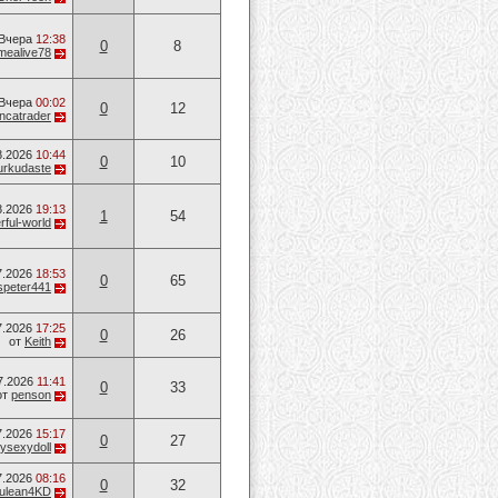
Вчера
12:38
0
8
mealive78
Вчера
00:02
0
12
ancatrader
8.2026
10:44
0
10
urkudaste
8.2026
19:13
1
54
ful-world
7.2026
18:53
0
65
speter441
7.2026
17:25
0
26
от
Keith
7.2026
11:41
0
33
от
penson
7.2026
15:17
0
27
ysexydoll
7.2026
08:16
0
32
ulean4KD