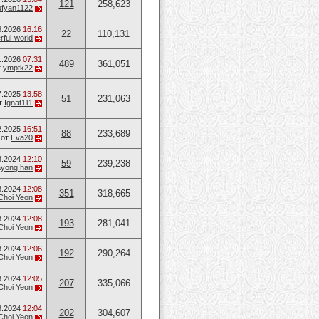
121
258,623
ufyan1122
6.2026
16:16
22
110,131
ful-world
1.2026
07:31
489
361,051
т
ymptk22
7.2025
13:58
51
231,063
т
Ignat111
2.2025
16:51
88
233,689
от
Eva20
8.2024
12:10
59
239,238
ayong han
8.2024
12:08
351
318,665
Choi Yeon
8.2024
12:08
193
281,041
Choi Yeon
8.2024
12:06
192
290,264
Choi Yeon
8.2024
12:05
207
335,066
Choi Yeon
8.2024
12:04
202
304,607
Choi Yeon