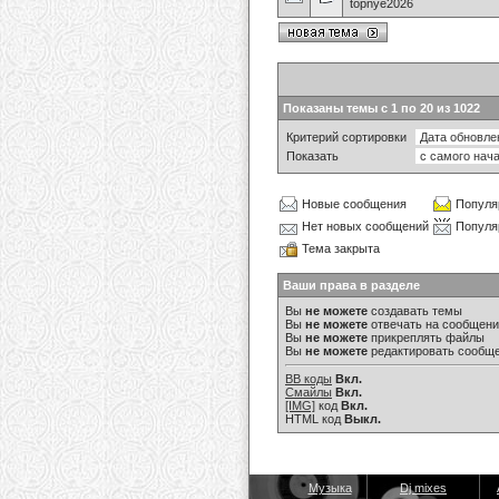
topnye2026
Показаны темы с 1 по 20 из 1022
Критерий сортировки
Показать
Новые сообщения
Популя
Нет новых сообщений
Популя
Тема закрыта
Ваши права в разделе
Вы
не можете
создавать темы
Вы
не можете
отвечать на сообщен
Вы
не можете
прикреплять файлы
Вы
не можете
редактировать сообщ
BB коды
Вкл.
Смайлы
Вкл.
[IMG]
код
Вкл.
HTML код
Выкл.
Музыка
Dj mixes