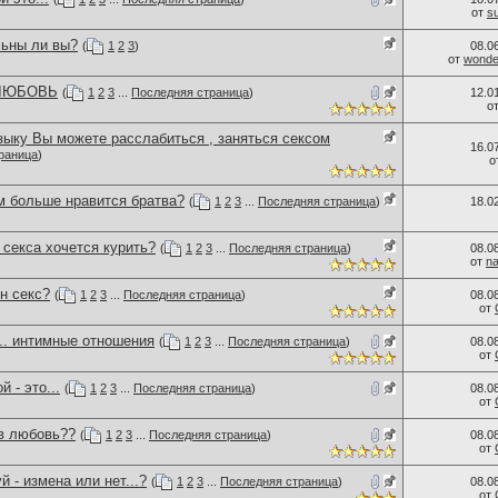
от
s
льны ли вы?
(
1
2
3
)
08.0
от
wonder
 ЛЮБОВЬ
(
1
2
3
...
Последняя страница
)
12.0
о
зыку Вы можете расслабиться , заняться сексом
16.0
раница
)
о
м больше нравится братва?
(
1
2
3
...
Последняя страница
)
18.0
секса хочется курить?
(
1
2
3
...
Последняя страница
)
08.0
от
n
н секс?
(
1
2
3
...
Последняя страница
)
08.0
от
.. интимные отношения
(
1
2
3
...
Последняя страница
)
08.0
от
 - это...
(
1
2
3
...
Последняя страница
)
08.0
от
 в любовь??
(
1
2
3
...
Последняя страница
)
08.0
от
й - измена или нет...?
(
1
2
3
...
Последняя страница
)
08.0
от