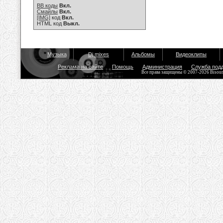
BB коды
Вкл.
Смайлы
Вкл.
[IMG]
код
Вкл.
HTML код
Выкл.
Музыка
Dj mixes
Альбомы
Видеоклипы
Реклама на сайте
Помощь
Администрация
Служба под
Все права защищены © 2007-2026 Bisou