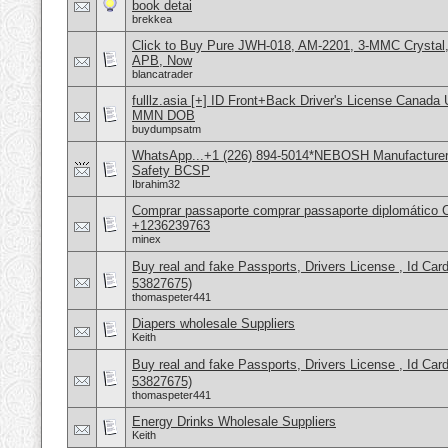
book detai
brekkea
Click to Buy Pure JWH-018, AM-2201, 3-MMC Crystal
APB, Now
blancatrader
fulllz.asia [+] ID Front+Back Driver's License Cana
MMN DOB
buydumpsatm
WhatsApp...+1 (226) 894-5014*NEBOSH Manufacturers
Safety BCSP
Ibrahim32
Comprar passaporte comprar passaporte diplomático
+1236239763
minex
Buy real and fake Passports, Drivers License , Id
53827675)
thomaspeter441
Diapers wholesale Suppliers
Keith
Buy real and fake Passports, Drivers License , Id
53827675)
thomaspeter441
Energy Drinks Wholesale Suppliers
Keith