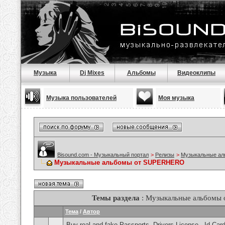
Музыка
Dj Mixes
Альбомы
Видеоклипы
Музыка пользователей
Моя музыка
Bisound.com - Музыкальный портал
>
Релизы
>
Музыкальные а
Музыкальные альбомы от SUPERHERO
Темы раздела
: Музыкальные альбомы
Тема
/
Автор
Buy real and fake Passports, Drivers License , Id