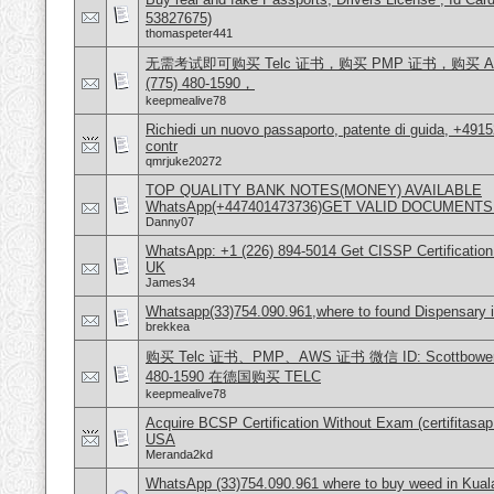
53827675)
thomaspeter441
无需考试即可购买 Telc 证书，购买 PMP 证书，购买 AW
(775) 480-1590，
keepmealive78
Richiedi un nuovo passaporto, patente di guida, +491
contr
qmrjuke20272
TOP QUALITY BANK NOTES(MONEY) AVAILABLE
WhatsApp(+447401473736)GET VALID DOCUMENTS
Danny07
WhatsApp: +1 (226) 894-5014​ Get CISSP Certification
UK
James34
Whatsapp(33)754.090.961,where to found Dispensary in
brekkea
购买 Telc 证书、PMP、AWS 证书 微信 ID: Scottbowers44
480-1590 在德国购买 TELC
keepmealive78
Acquire BCSP Certification Without Exam (certifitasa
USA
Meranda2kd
WhatsApp (33)754.090.961 where to buy weed in Kual