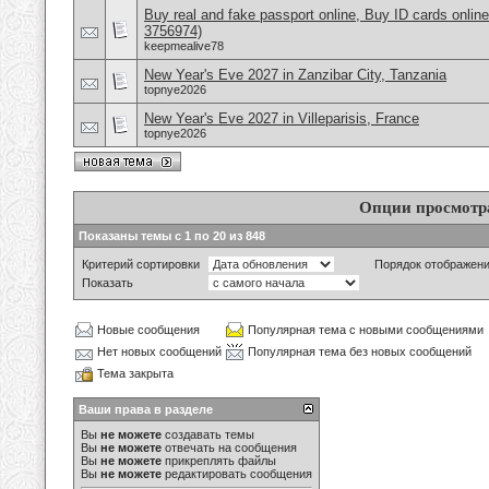
Buy real and fake passport online, Buy ID cards onli
3756974)
keepmealive78
New Year's Eve 2027 in Zanzibar City, Tanzania
topnye2026
New Year's Eve 2027 in Villeparisis, France
topnye2026
Опции просмотр
Показаны темы с 1 по 20 из 848
Критерий сортировки
Порядок отображен
Показать
Новые сообщения
Популярная тема с новыми сообщениями
Нет новых сообщений
Популярная тема без новых сообщений
Тема закрыта
Ваши права в разделе
Вы
не можете
создавать темы
Вы
не можете
отвечать на сообщения
Вы
не можете
прикреплять файлы
Вы
не можете
редактировать сообщения