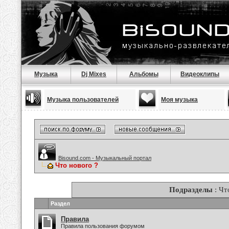
Музыка
Dj Mixes
Альбомы
Видеоклипы
Музыка пользователей
Моя музыка
Bisound.com - Музыкальный портал
Что нового ?
Подразделы
: Чт
Раздел
Правила
Правила пользования форумом