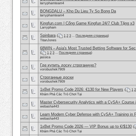
larryphamteam4
BONGDALU – Kho Du Lieu Ty So Bong Da
larryphamteam4
Kingfun.com | Cổng Game Kingfun 24/7 Club Tặng x3
Larrypham
Spinbara
(
1
2
3
...
Последняя страница
)
TitanJones
68WIN – Asia's Most Trusted Betting Software for Se
(
1
2
3
...
Последняя страница
)
jassica
Где купить доску строганную?
vorobushek7909
Строганные доски
vorobushek7909
1xBet Promo Code 2026: €130 for New Players
(
1
2
Khám Phá Các Trò Chơi Tại
Master Cybersecurity Analytics with a CySA+ Course 
webasha443
Learn Modern Cyber Defense with CySA+ Training in 
webasha443
1xBet Promo Code 2026 — VIP Bonus up to €/$130
(
Khám Phá Các Trò Chơi Tại