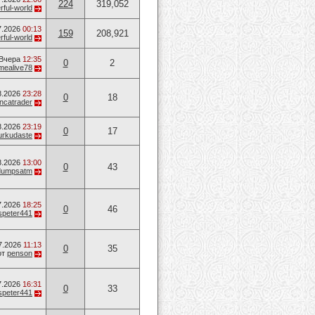
224
319,052
ful-world
7.2026
00:13
159
208,921
ful-world
Вчера
12:35
0
2
mealive78
8.2026
23:28
0
18
ancatrader
8.2026
23:19
0
17
urkudaste
8.2026
13:00
0
43
dumpsatm
7.2026
18:25
0
46
speter441
7.2026
11:13
0
35
от
penson
7.2026
16:31
0
33
speter441