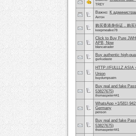
TREY
Важно:
К администра
Антон
购买香港身份证，购买香港护
keepmealive78
Click to Buy Pure JW
APB, Now
blancatrader
Buy authentic high-qual
gurkudaste
HTTP://FULLLZ.ASIA ⭐️
Union
buydumpsatm
Buy real and fake Pas
53827675)
thomaspeter441
WhatsApp +1(581) 942
Germany
penson
Buy real and fake Pas
53827675)
thomaspeter441