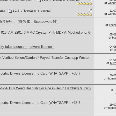
от
wonder
ции.
(
1
2
3
...
Последняя страница
)
11.0
от
wonder
照，（微信 ID：Scottbowers44）
от
keep
H-018, AM-2201, 3-MMC Crystal, Pink MDPV, Mephedrone, 6-
05.0
от
bl
ity fake passports, driver's licenses
04.0
от
g
 Verified Sellers/Carders* Paypal Transfer Cashapp Western
04.0
от
buy
sports, Drivers License , Id Card (WHATSAPP：+33 7
30.0
от
thoma
-4296 Buy Weed Hashish Cocaine in Berlin Hamburg Munich
30.0
sports, Drivers License , Id Card (WHATSAPP：+33 7
29.0
от
thoma