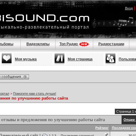
Вход
льбомы
Видеоклипы
Топ Радио
Радиостанции
Моя музыка
Моя страница
Пользов
портал
>
Помогите нам стать лучше!
ения по улучшению работы сайта
Страница 1 
 отзывы и предложения по улучшению работы сайта
Опции 
Рейтинг
Последнее со
 Замечательный сайт !
(
1
2
3
...
Последняя страница
)
30.0