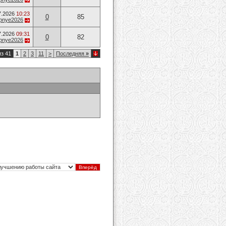
7.2026
10:23
0
85
opnye2026
7.2026
09:31
0
82
opnye2026
из 41
1
2
3
11
>
Последняя
»