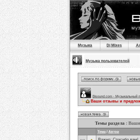
Музыка
Dj Mixes
А
Музыка пользователей
Bisound.com - Музыкальный 
Ваши отзывы и предлож
Темы раздела
: Ваши
Тема
/
Автор
Важно:
Спасибо вам!