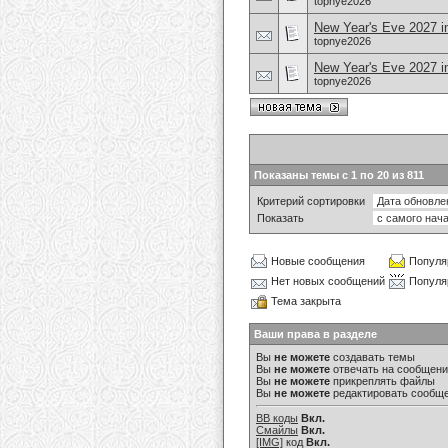
topnye2026
New Year's Eve 2027 i
topnye2026
New Year's Eve 2027 in
topnye2026
Показаны темы с 1 по 20 из 811
Критерий сортировки
Показать
Новые сообщения
Популя
Нет новых сообщений
Популя
Тема закрыта
Ваши права в разделе
Вы
не можете
создавать темы
Вы
не можете
отвечать на сообщен
Вы
не можете
прикреплять файлы
Вы
не можете
редактировать сообщ
BB коды
Вкл.
Смайлы
Вкл.
[IMG]
код
Вкл.