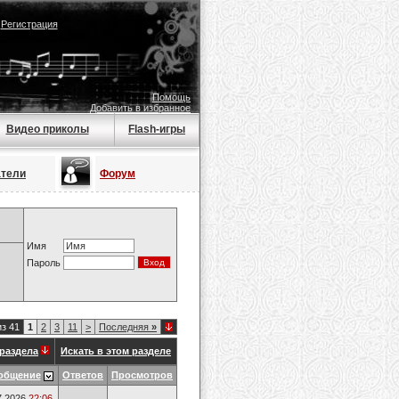
|
Регистрация
Помощь
Добавить в избранное
Видео приколы
Flash-игры
атели
Форум
Имя
Пароль
из 41
1
2
3
11
>
Последняя
»
раздела
Искать в этом разделе
общение
Ответов
Просмотров
7.2026
22:06