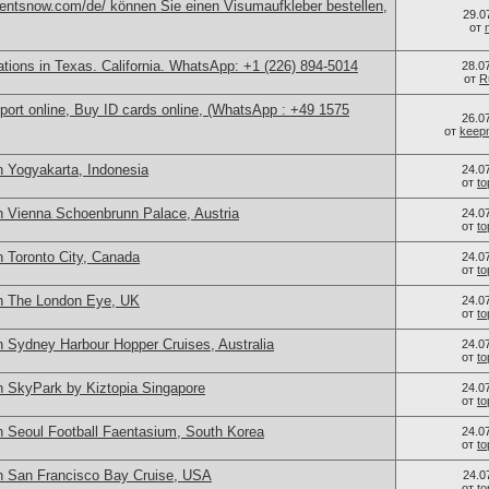
mentsnow.com/de/ können Sie einen Visumaufkleber bestellen,
29.0
от
cations in Texas. California. WhatsApp: +1 (226) 894-5014
28.0
от
R
port online, Buy ID cards online, (WhatsApp : +49 1575
26.0
от
keep
n Yogyakarta, Indonesia
24.0
от
t
n Vienna Schoenbrunn Palace, Austria
24.0
от
t
n Toronto City, Canada
24.0
от
t
in The London Eye, UK
24.0
от
t
n Sydney Harbour Hopper Cruises, Australia
24.0
от
t
n SkyPark by Kiztopia Singapore
24.0
от
t
n Seoul Football Faentasium, South Korea
24.0
от
t
n San Francisco Bay Cruise, USA
24.0
от
t