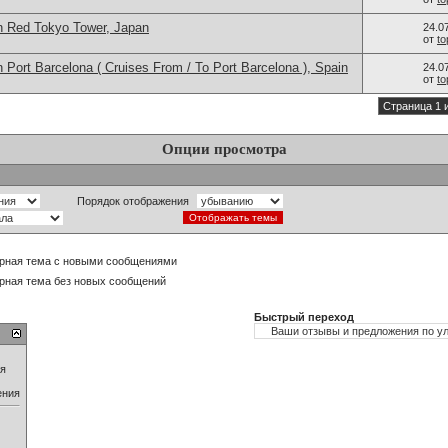
n Red Tokyo Tower, Japan
24.0
от
t
 Port Barcelona ( Cruises From / To Port Barcelona ), Spain
24.0
от
t
Страница 1 
Опции просмотра
Порядок отображения
рная тема с новыми сообщениями
рная тема без новых сообщений
Быстрый переход
ия
ения