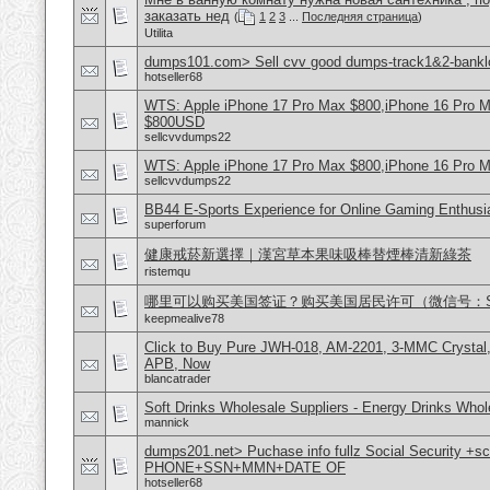
заказать нед
(
1
2
3
...
Последняя страница
)
Utilita
dumps101.com> Sell cvv good dumps-track1&2-banklo
hotseller68
WTS: Apple iPhone 17 Pro Max $800,iPhone 16 Pro 
$800USD
sellcvvdumps22
WTS: Apple iPhone 17 Pro Max $800,iPhone 16 Pro 
sellcvvdumps22
BB44 E-Sports Experience for Online Gaming Enthusi
superforum
健康戒菸新選擇｜漢宮草本果味吸棒替煙棒清新綠茶
ristemqu
哪里可以购买美国签证？购买美国居民许可（微信号：Scott
keepmealive78
Click to Buy Pure JWH-018, AM-2201, 3-MMC Crystal
APB, Now
blancatrader
Soft Drinks Wholesale Suppliers - Energy Drinks Whol
mannick
dumps201.net> Puchase info fullz Social Security +s
PHONE+SSN+MMN+DATE OF
hotseller68