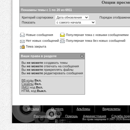
Опции просм
Показаны темы с 1 по 20 из 6911
Критерий сортировки
Порядок отображен
Показать
Новые сообщения
Популярная тема с новыми сообщениями
Нет новых сообщений
Популярная тема без новых сообщений
Тема закрыта
Ваши права в разделе
Вы
не можете
создавать темы
Вы
не можете
отвечать на сообщения
Вы
не можете
прикреплять файлы
Вы
не можете
редактировать сообщения
BB коды
Вкл.
Смайлы
Вкл.
[IMG]
код
Вкл.
HTML код
Выкл.
Музыка
Dj mixes
Альбомы
Видеоклипы
Реклама на сайте
Помощь
Администрация
Служба под
Все права защищены © 2007-2026 Bisou