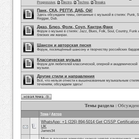
Progressive
,
Electro
,
Techno
,
Breaks
Панк, СКА, РЕГГИ, ДАБ, Ой!
Здесь обсуждаем темы, связанные с музыкой в стилях: Punk, Sk
Reggae, Dub.
Джаз, Блюз, Фолк, Соул, Кантри,Фанк
Форум о музыке в стилях: Jazz, Blues, Folk, Soul, Country, Funk 
близких им жанрах.
Шансон и авторская песня
Форум, посвящённый шансону и творчеству российских бардов
Классическая музыка
Форум для любителей классической, оперной и академической
музыки.
Другие стили и направления
Всё, что нельзя отнести к вышеназванным музыкальным стиля
течениям, обсуждаем здесь!
Темы раздела
: Обсужден
Тема
/
Автор
WhatsApp: +1 (226) 894-5014​ Get CISSP Certification
UK
James34
Мне в ванную комнату нужна новая сантехника , п