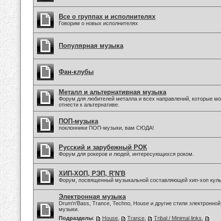
Все о группах и исполнителях
Говорим о новых исполнителях
Популярная музыка
Фан-клубы
Металл и альтернативная музыка
Форум для любителей металла и всех направлений, которые м
отнести к альтернативе.
ПОП-музыка
поклонники ПОП-музыки, вам СЮДА!
Русский и зарубежный РОК
Форум для рокеров и людей, интересующихся роком.
ХИП-ХОП, РЭП, R'N'B
Форум, посвященный музыкальной составляющей хип-хоп куль
Электронная музыка
Drum'n'Bass, Trance, Techno, House и другие стили электронной
музыки.
Подразделы
:
House
,
Trance
,
Tribal / Minimal links
,