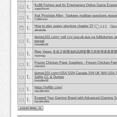
Kx88 Fishing and Its Entertaining Online Game Exper
superforum
Ask Pinstripe Alley: Yankees mailbag questions reque
Culberson
How to play poppy playtime chapter 3?
(
1
2
3
...
Посл
alinabella
dumps101.com> sell cvv:usa-uk-aus-ca full&dumps with
paypal
hotseller68
Ripe Vapes 生命之樹煙油的品牌影響力與使用者真實
ristemqu
Frozen Chicken Paws Suppliers - Frozen Chicken Feet
mannick
dumps101.com>USA SSN,Canada SIN,UK NIN,USA SSN
Selfie,CC & Dumps
hotseller68
https://tg88x.com/
nacollection
Expand Your Gaming Brand with Advanced iGaming S
haroldruffes