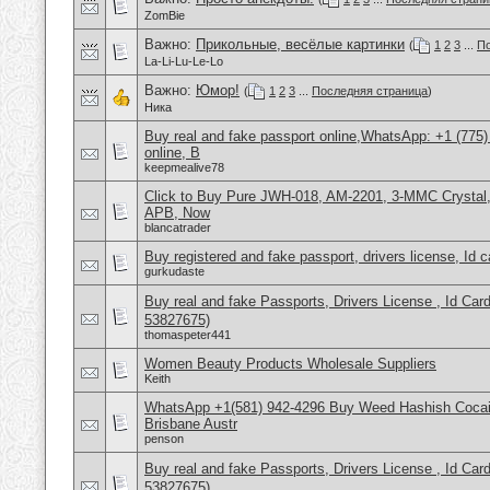
ZomBie
Важно:
Прикольные, весёлые картинки
(
1
2
3
...
По
La-Li-Lu-Le-Lo
Важно:
Юмор!
(
1
2
3
...
Последняя страница
)
Ника
Buy real and fake passport online,WhatsApp: +1 (775
online, B
keepmealive78
Click to Buy Pure JWH-018, AM-2201, 3-MMC Crysta
APB, Now
blancatrader
Buy registered and fake passport, drivers license, Id 
gurkudaste
Buy real and fake Passports, Drivers License , Id
53827675)
thomaspeter441
Women Beauty Products Wholesale Suppliers
Keith
WhatsApp +1(581) 942-4296 Buy Weed Hashish Cocai
Brisbane Austr
penson
Buy real and fake Passports, Drivers License , Id
53827675)