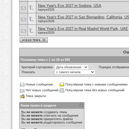
New Year's Eve 2027 in Sedona, USA
topnye2026
New Year's Eve 2027 in San Bernardino, California, U
topnye2026
New Year's Eve 2027 in Real Madrid World Park, UAE
topnye2026
Оп
Показаны темы с 1 по 20 из 560
Критерий сортировки
Порядок отображен
Показать
Новые сообщения
Популярная тема с новыми сообщениями
Нет новых сообщений
Популярная тема без новых сообщений
Тема закрыта
Ваши права в разделе
Вы
не можете
создавать темы
Вы
не можете
отвечать на сообщения
Вы
не можете
прикреплять файлы
Вы
не можете
редактировать сообщения