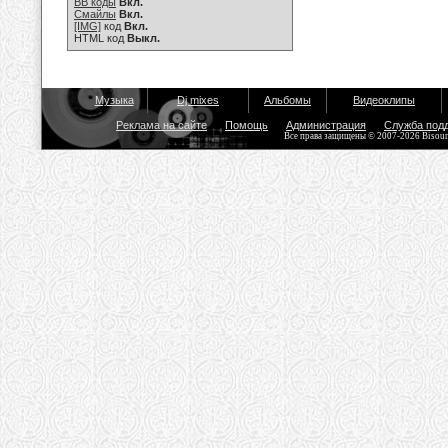
BB коды
Вкл.
Смайлы
Вкл.
[IMG]
код
Вкл.
HTML код
Выкл.
Музыка
Dj mixes
Альбомы
Видеоклипы
Реклама на сайте
Помощь
Администрация
Служба под
Все права защищены © 2007-2026 Bisou