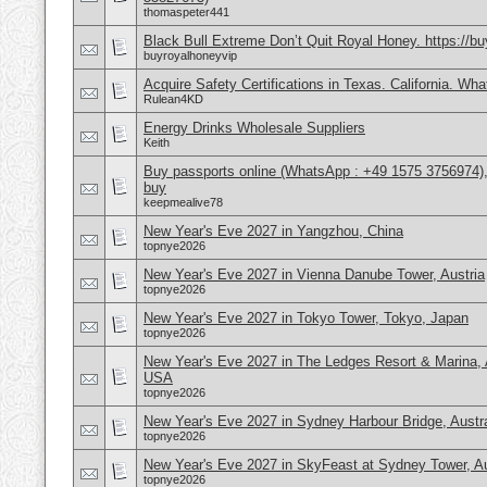
thomaspeter441
Black Bull Extreme Don’t Quit Royal Honey. https://b
buyroyalhoneyvip
Acquire Safety Certifications in Texas. California. Wh
Rulean4KD
Energy Drinks Wholesale Suppliers
Keith
Buy passports online (WhatsApp : +49 1575 3756974),
buy
keepmealive78
New Year's Eve 2027 in Yangzhou, China
topnye2026
New Year's Eve 2027 in Vienna Danube Tower, Austria
topnye2026
New Year's Eve 2027 in Tokyo Tower, Tokyo, Japan
topnye2026
New Year's Eve 2027 in The Ledges Resort & Marina, 
USA
topnye2026
New Year's Eve 2027 in Sydney Harbour Bridge, Austra
topnye2026
New Year's Eve 2027 in SkyFeast at Sydney Tower, Au
topnye2026