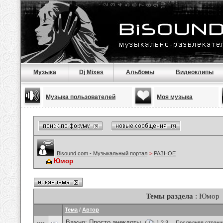
Музыка
Dj Mixes
Альбомы
Видеоклипы
Музыка пользователей
Моя музыка
Bisound.com - Музыкальный портал
>
РАЗНОЕ
Юмор
Темы раздела
: Юмор
Тема
/
Автор
Важно:
Просто анекдоты.
(
1
2
3
...
Последняя страни