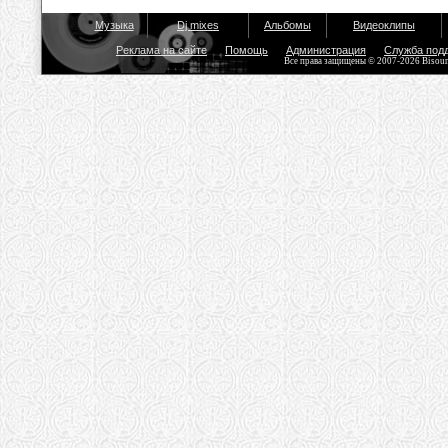
Музыка
Dj mixes
Альбомы
Видеоклипы
Реклама на сайте
Помощь
Администрация
Служба под
Все права защищены © 2007-2026 Bisou