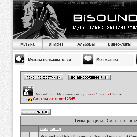
Музыка
Dj Mixes
Альбомы
Видеоклипы
Музыка пользователей
Моя музыка
Bisound.com - Музыкальный портал
>
Релизы
>
Синглы
Синглы от runet12345
Темы раздела
: Синглы от run
Тема
/
Автор
Buy real and fake Passports, Drivers License , Id