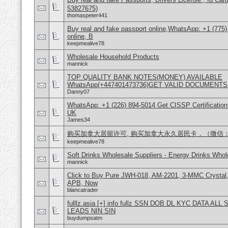
53827675)
thomaspeter441
Buy real and fake passport online,WhatsApp: +1 (775
online, B
keepmealive78
Wholesale Household Products
mannick
TOP QUALITY BANK NOTES(MONEY) AVAILABLE
WhatsApp(+447401473736)GET VALID DOCUMENTS
Danny07
WhatsApp: +1 (226) 894-5014​ Get CISSP Certification
UK
James34
购买加拿大居留许可, 购买加拿大永久居民卡，（微信：Scot
keepmealive78
Soft Drinks Wholesale Suppliers - Energy Drinks Whol
mannick
Click to Buy Pure JWH-018, AM-2201, 3-MMC Crysta
APB, Now
blancatrader
fulllz.asia [+] info fullz SSN DOB DL KYC DATA AL
LEADS NIN SIN
buydumpsatm