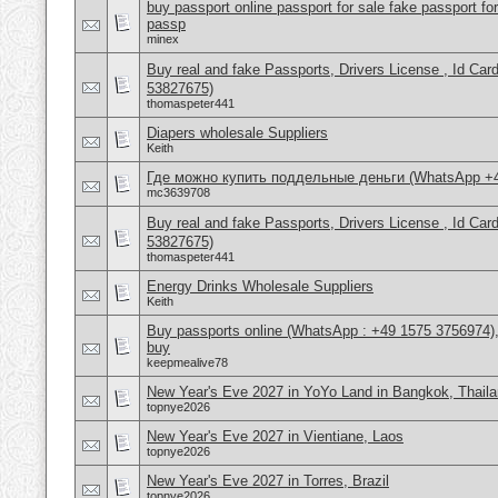
buy passport online passport for sale fake passport fo
passp
minex
Buy real and fake Passports, Drivers License , Id
53827675)
thomaspeter441
Diapers wholesale Suppliers
Keith
Где можно купить поддельные деньги (WhatsApp +
mc3639708
Buy real and fake Passports, Drivers License , Id
53827675)
thomaspeter441
Energy Drinks Wholesale Suppliers
Keith
Buy passports online (WhatsApp : +49 1575 3756974),
buy
keepmealive78
New Year's Eve 2027 in YoYo Land in Bangkok, Thail
topnye2026
New Year's Eve 2027 in Vientiane, Laos
topnye2026
New Year's Eve 2027 in Torres, Brazil
topnye2026