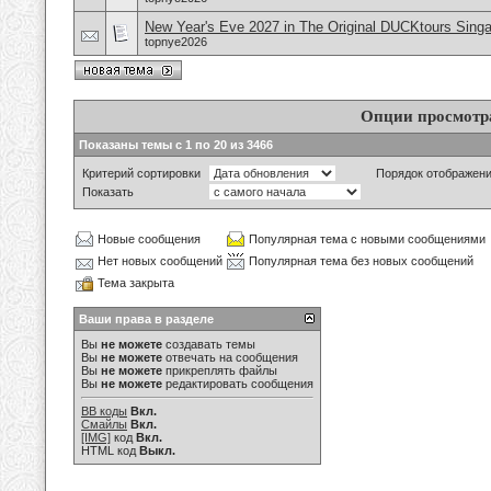
New Year's Eve 2027 in The Original DUCKtours Sing
topnye2026
Опции просмотр
Показаны темы с 1 по 20 из 3466
Критерий сортировки
Порядок отображен
Показать
Новые сообщения
Популярная тема с новыми сообщениями
Нет новых сообщений
Популярная тема без новых сообщений
Тема закрыта
Ваши права в разделе
Вы
не можете
создавать темы
Вы
не можете
отвечать на сообщения
Вы
не можете
прикреплять файлы
Вы
не можете
редактировать сообщения
BB коды
Вкл.
Смайлы
Вкл.
[IMG]
код
Вкл.
HTML код
Выкл.