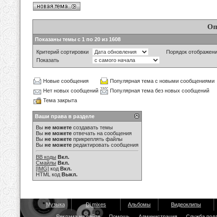
Оп
Показаны темы с 1 по 20 из 1608
Критерий сортировки
Порядок отображен
Показать
Новые сообщения
Популярная тема с новыми сообщениями
Нет новых сообщений
Популярная тема без новых сообщений
Тема закрыта
Ваши права в разделе
Вы
не можете
создавать темы
Вы
не можете
отвечать на сообщения
Вы
не можете
прикреплять файлы
Вы
не можете
редактировать сообщения
BB коды
Вкл.
Смайлы
Вкл.
[IMG]
код
Вкл.
HTML код
Выкл.
Музыка
Dj mixes
Альбомы
Видеоклипы
Реклама на сайте
Помощь
Администрация
Служба под