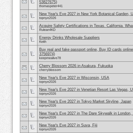
53827675)
thomaspeter441
New Year's Eve 2027 in New York Botanical Garden,
topnye2026
Acquire Safety Certifications in Texas. California. Wh
Rulean4KD
Energy Drinks Wholesale Suppliers
Keith
Buy real and fake passport online, Buy ID cards onli
3756974)
keepmealive78
Cherry Blossom 2026 in Asakura, Fukuoka
cherryblossom
New Year's Eve 2027 in Wisconsin, USA
topnye2026
New Year's Eve 2027 in Venetian Resort Las Vegas, 
topnye2026
New Year's Eve 2027 in Tokyo Market Skyline, Japan
topnye2026
New Year's Eve 2027 in The Dare Skywalk in London,
topnye2026
New Year's Eve 2027 in Suva, Fiji
topnye2026