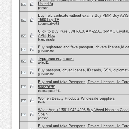
United Ar
penson
Buy Telc certicate without exams,Buy PMP, Buy AWS
1590 buy TE
keepmealive78
Click to Buy Pure JWH-018, AM-2201, 3-MMC Crystal
APB, Now
blancatrader
Buy registered and fake passport, drivers license,Id c
gurkudaste
Турмалин индиголит
axied11
Buy passport, driver license, ID cards, SSN, diplomat
gurkudaste
Buy real and fake Passports, Drivers License , Id
53827675)
thomaspeter441
Women Beauty Products Wholesale Suppliers
Keith
WhatsApp +1(581) 942-4296 Buy Weed Hashish Cocain
Spain
penson
Buy real and fake Passports, Drivers License , Id