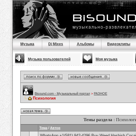
Музыка
Dj Mixes
Альбомы
Видеоклипы
Музыка пользователей
Моя музыка
Bisound.com - Музыкальный портал
>
РАЗНОЕ
Психология
Темы раздела
: Психолог
Тема
/
Автор
WhatsApp +1(581) 942-4296 Buy Weed Hashish Cocai