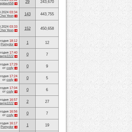
29
243,670
epitav658
8.2024
03:34
143
443,755
Choi Yeon
8.2024
03:33
152
450,658
Choi Yeon
годня
18:12
1
12
т
Pomydor
годня
17:40
0
7
анте2222
годня
17:29
0
9
от
cody
годня
17:24
0
5
от
cody
годня
17:04
0
6
от
cody
годня
16:57
2
27
анте2222
годня
16:56
0
7
от
cody
годня
16:17
1
19
т
Pomydor