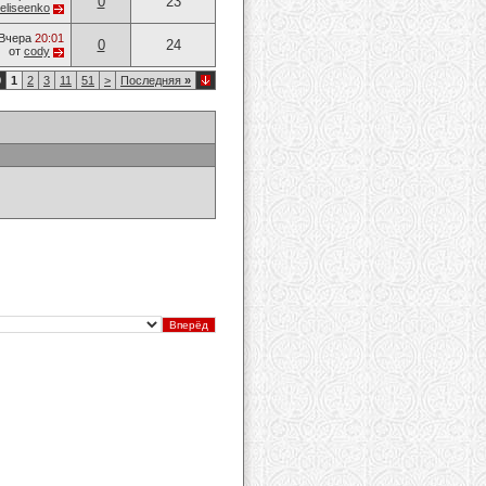
0
23
eliseenko
Вчера
20:01
0
24
от
cody
0
1
2
3
11
51
>
Последняя
»