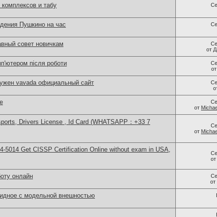
комплексов и табу
Се
едения Пушкино на час
Се
авный совет новичкам
Се
от
Д
мп'ютером після роботи
Се
о
нужен vavada официальный сайт
Се
о
е
Се
от
Michae
sports, Drivers License , Id Card (WHATSAPP：+33 7
Се
от
Michae
-5014​ Get CISSP Certification Online without exam in USA,
Се
о
боту онлайн
Се
от
идное с модельной внешностью