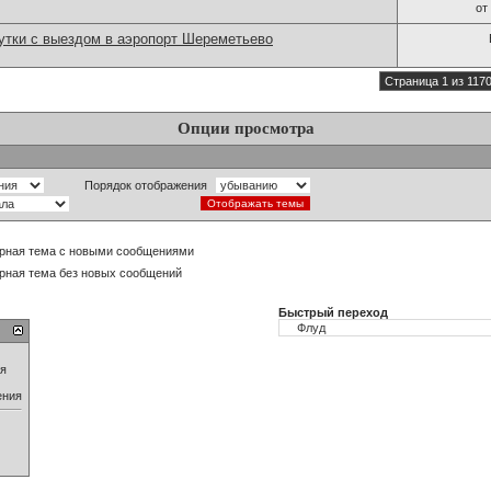
от
утки с выездом в аэропорт Шереметьево
Страница 1 из 117
Опции просмотра
Порядок отображения
рная тема с новыми сообщениями
рная тема без новых сообщений
Быстрый переход
ия
ения