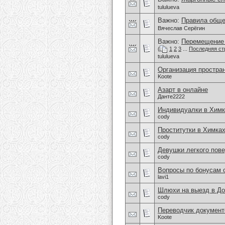
tululueva
Важно:
Правила обще
Вячеслав Серёгин
Важно:
Перемещение 
(
1
2
3
...
Последняя ст
tululueva
Организация простра
Koote
Азарт в онлайне
Данте2222
Индивидуалки в Химк
cody
Проститутки в Химка
cody
Девушки легкого пове
cody
Вопросы по бонусам 
lavi1
Шлюхи на выезд в До
cody
Переводчик документ
Koote