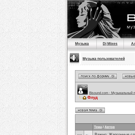
Музыка
Dj Mixes
А
Музыка пользователей
Bisound.com - Музыкальный 
Флуд
Тема
/
Автор
Важно:
Жаргонные сл