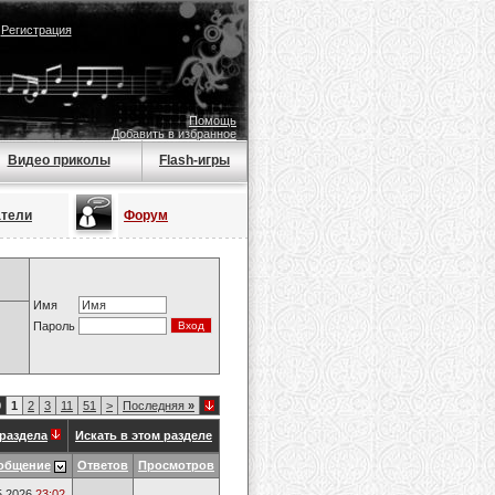
|
Регистрация
Помощь
Добавить в избранное
Видео приколы
Flash-игры
атели
Форум
Имя
Пароль
0
1
2
3
11
51
>
Последняя
»
раздела
Искать в этом разделе
общение
Ответов
Просмотров
5.2026
23:02