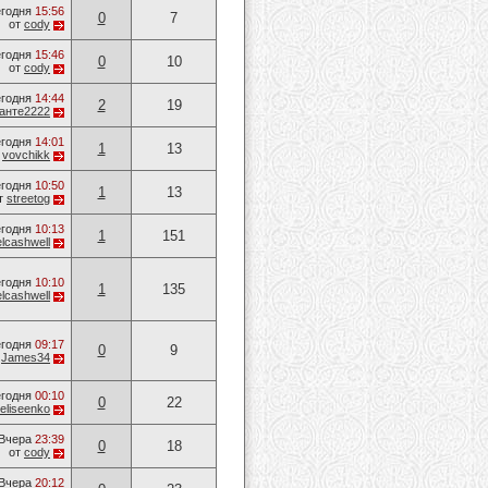
годня
15:56
0
7
от
cody
годня
15:46
0
10
от
cody
годня
14:44
2
19
анте2222
годня
14:01
1
13
т
vovchikk
годня
10:50
1
13
т
streetog
годня
10:13
1
151
lcashwell
годня
10:10
1
135
lcashwell
годня
09:17
0
9
т
James34
годня
00:10
0
22
eliseenko
Вчера
23:39
0
18
от
cody
Вчера
20:12