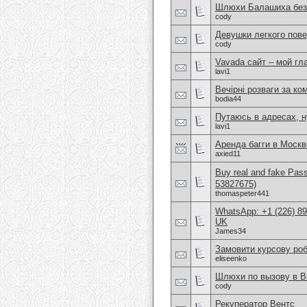
Шлюхи Балашиха без 
cody
Девушки легкого пов
cody
Vavada сайт – мой гл
lavi1
Вечірні розваги за ко
bodia44
Путаюсь в адресах, 
lavi1
Аренда багги в Москв
axied11
Buy real and fake Pas
53827675)
thomaspeter441
WhatsApp: +1 (226) 894
UK
James34
Замовити курсову ро
eliseenko
Шлюхи по вызову в В
cody
Рекуператор Вентс