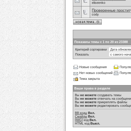
eliseenko
Проверенные простит
cody
Показаны темы с 1 по 20 из 23388
Критерий сортировки
Показать
Новые сообщения
Популя
Нет новых сообщений
Популя
Тема закрыта
Ваши права в разделе
Вы
не можете
создавать темы
Вы
не можете
отвечать на сообщен
Вы
не можете
прикреплять файлы
Вы
не можете
редактировать сообщ
BB коды
Вкл.
Смайлы
Вкл.
[IMG]
код
Вкл.
HTML код
Выкл.