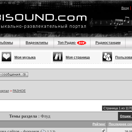
Вход
льбомы
Видеоклипы
Топ Радио
Радиостанции
Моя музыка
Моя страница
Пользов
портал
>
РАЗНОЕ
Страница 1 из 117
Темы раздела
: Флуд
Опции 
Рейтинг
Последнее со
ова сайтов - форумов
(
1
2
3
)
28.0