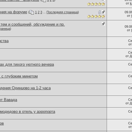
от
k
ния на форуме
(
1
2
3
...
Последняя страница
)
09.0
от
тем и сообщений, обсуждение и пр.
09.0
раница
)
от
нства
Се
о
Се
от
Д
ах для тихого уютного вечера
Се
х с глубоким минетом
Се
дения Одинцово на 1-2 часа
Се
от Вавада
Се
от
Д
модедово в отель у аэропорта
Се
ов
Се
о