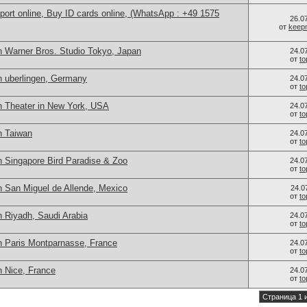
port online, Buy ID cards online, (WhatsApp : +49 1575
26.0
от
keep
n Warner Bros. Studio Tokyo, Japan
24.0
от
t
n uberlingen, Germany
24.0
от
t
n Theater in New York, USA
24.0
от
t
n Taiwan
24.0
от
t
n Singapore Bird Paradise & Zoo
24.0
от
t
n San Miguel de Allende, Mexico
24.0
от
t
n Riyadh, Saudi Arabia
24.0
от
t
n Paris Montparnasse, France
24.0
от
t
n Nice, France
24.0
от
t
Страница 1 