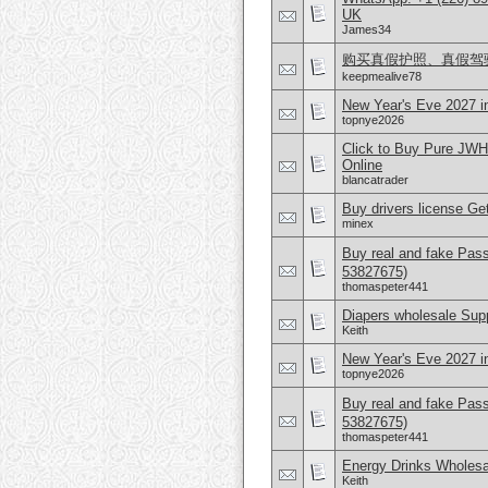
UK
James34
购买真假护照、真假驾驶证，微
keepmealive78
New Year's Eve 2027 i
topnye2026
Click to Buy Pure JW
Online
blancatrader
Buy drivers license Get
minex
Buy real and fake Pas
53827675)
thomaspeter441
Diapers wholesale Supp
Keith
New Year's Eve 2027 i
topnye2026
Buy real and fake Pas
53827675)
thomaspeter441
Energy Drinks Wholesa
Keith