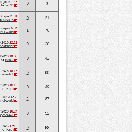
годня
07:43
0
3
т
James34
Вчера
11:31
0
21
mealive78
Вчера
05:34
1
70
ful-world
8.2026
22:21
0
20
ancatrader
8.2026
19:03
0
42
от
minex
7.2026
18:18
0
90
speter441
7.2026
16:18
0
49
от
Keith
7.2026
06:56
2
87
ful-world
7.2026
16:24
0
52
speter441
7.2026
17:15
0
58
от
Keith