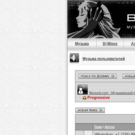
Музыка
Dj Mixes
А
Музыка пользователей
Bisound.com - Музыкальный 
Progressive
Тема
/
Автор
WhatsApp: +1 (226) 894