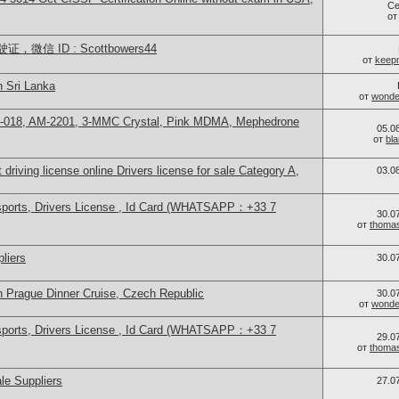
Се
о
信 ID : Scottbowers44
от
keep
n Sri Lanka
от
wonder
H-018, AM-2201, 3-MMC Crystal, Pink MDMA, Mephedrone
05.0
от
bl
 driving license online Drivers license for sale Category A,
03.0
sports, Drivers License , Id Card (WHATSAPP：+33 7
30.0
от
thoma
liers
30.0
n Prague Dinner Cruise, Czech Republic
30.0
от
wonder
sports, Drivers License , Id Card (WHATSAPP：+33 7
29.0
от
thoma
le Suppliers
27.0