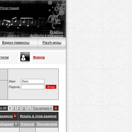
|
Регистрация
Помощь
Добавить в избранное
Видео приколы
Flash-игры
атели
Форум
Имя
Пароль
из 26
1
2
3
11
>
Последняя
»
раздела
Искать в этом разделе
общение
Ответов
Просмотров