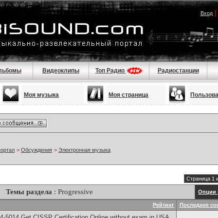
Вход
льбомы
Видеоклипы
Топ Радио
Радиостанции
Моя музыка
Моя страница
Пользов
портал
>
Обсуждения
>
Электронная музыка
Страница 1 
Темы раздела
: Progressive
Опции 
Рейтинг
Последнее со
-5014​ Get CISSP Certification Online without exam in USA,