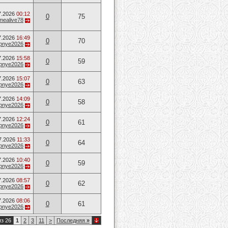
7.2026
00:12
0
75
mealive78
7.2026
16:49
0
70
opnye2026
7.2026
15:58
0
59
opnye2026
7.2026
15:07
0
63
opnye2026
7.2026
14:09
0
58
opnye2026
7.2026
12:24
0
61
opnye2026
7.2026
11:33
0
64
opnye2026
7.2026
10:40
0
59
opnye2026
7.2026
08:57
0
62
opnye2026
7.2026
08:06
0
61
opnye2026
из 26
1
2
3
11
>
Последняя
»