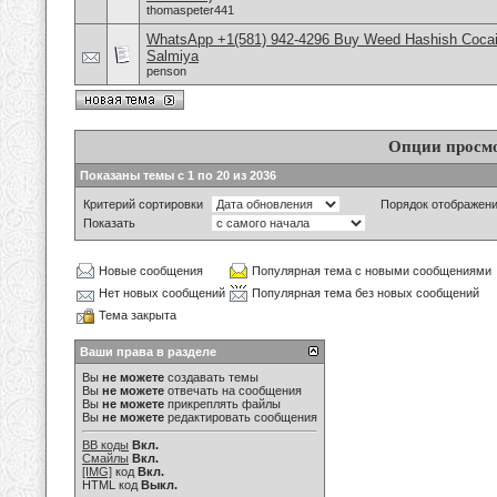
thomaspeter441
WhatsApp +1(581) 942-4296 Buy Weed Hashish Cocain
Salmiya
penson
Опции просм
Показаны темы с 1 по 20 из 2036
Критерий сортировки
Порядок отображен
Показать
Новые сообщения
Популярная тема с новыми сообщениями
Нет новых сообщений
Популярная тема без новых сообщений
Тема закрыта
Ваши права в разделе
Вы
не можете
создавать темы
Вы
не можете
отвечать на сообщения
Вы
не можете
прикреплять файлы
Вы
не можете
редактировать сообщения
BB коды
Вкл.
Смайлы
Вкл.
[IMG]
код
Вкл.
HTML код
Выкл.