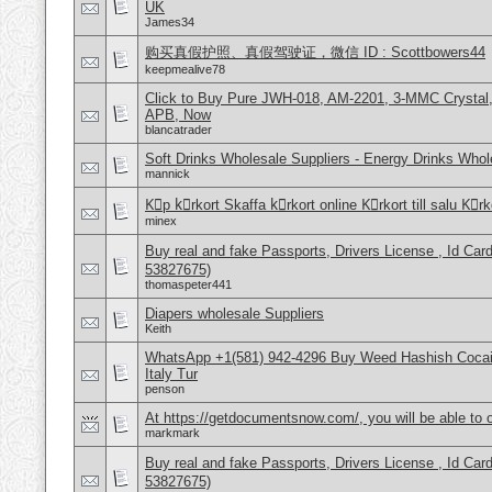
UK
James34
购买真假护照、真假驾驶证，微信 ID : Scottbowers44
keepmealive78
Click to Buy Pure JWH-018, AM-2201, 3-MMC Crystal
APB, Now
blancatrader
Soft Drinks Wholesale Suppliers - Energy Drinks Whol
mannick
Kِp kِrkort Skaffa kِrkort online Kِrkort till salu Kِr
minex
Buy real and fake Passports, Drivers License , Id
53827675)
thomaspeter441
Diapers wholesale Suppliers
Keith
WhatsApp +1(581) 942-4296 Buy Weed Hashish Cocai
Italy Tur
penson
At https://getdocumentsnow.com/, you will be able to o
markmark
Buy real and fake Passports, Drivers License , Id
53827675)