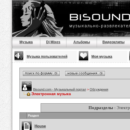
Музыка
Dj Mixes
Альбомы
Видеоклипы
Музыка пользователей
Моя музыка
Bisound.com - Музыкальный портал
>
Обсуждения
Электронная музыка
Подразделы
: Элект
Раздел
House