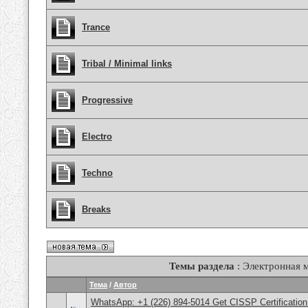
Trance
Tribal / Minimal links
Progressive
Electro
Techno
Breaks
Темы раздела
: Электронная 
Тема
/
Автор
WhatsApp: +1 (226) 894-5014​ Get CISSP Certification