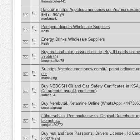
thomaspeter441
На сайте https://getdocumentsnow.com/ru/ вы сможе
визы, получ
markmark
Pampers diapers Wholesale Suppliers
Keith
Energy Drinks Wholesale Suppliers
Keith
Buy real and fake passport online, Buy ID cards onli
3756974)
keepmealive78
Su https://getdocumentsnow.com/it/, potrai ordinare un
per
mamaking
Buy NEBOSH Oil and Gas Safety Certificates in KSA
Qatar(certifitasap@gmail.com)
James34
Buy Nembutal, Ketamine Online (WhatsApp: +447386
seconalgroup
Führerschein, Personalausweis, Original Datenbank reg
biometrisc
qmrjuke20272
Buy real and fake Passports, Drivers License , Id
53827675)