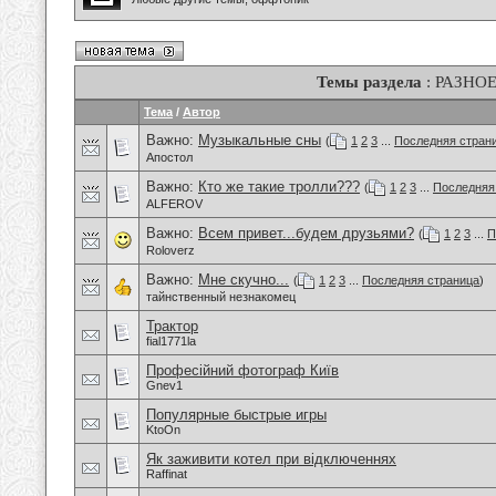
Темы раздела
: РАЗНО
Тема
/
Автор
Важно:
Музыкальные сны
(
1
2
3
...
Последняя стран
Апостол
Важно:
Кто же такие тролли???
(
1
2
3
...
Последняя
ALFEROV
Важно:
Всем привет...будем друзьями?
(
1
2
3
...
П
Roloverz
Важно:
Мне скучно...
(
1
2
3
...
Последняя страница
)
тайнственный незнакомец
Трактор
fial1771la
Професійний фотограф Київ
Gnev1
Популярные быстрые игры
KtoOn
Як заживити котел при відключеннях
Raffinat