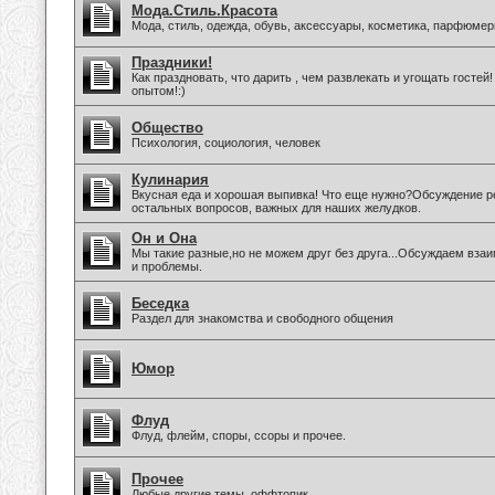
Мода.Стиль.Красота
Мода, стиль, одежда, обувь, аксессуары, косметика, парфюмер
Праздники!
Как праздновать, что дарить , чем развлекать и угощать госте
опытом!:)
Общество
Психология, социология, человек
Кулинария
Вкусная еда и хорошая выпивка! Что еще нужно?Обсуждение ре
остальных вопросов, важных для наших желудков.
Он и Она
Мы такие разные,но не можем друг без друга...Обсуждаем вз
и проблемы.
Беседка
Раздел для знакомства и свободного общения
Юмор
Флуд
Флуд, флейм, споры, ссоры и прочее.
Прочее
Любые другие темы, оффтопик