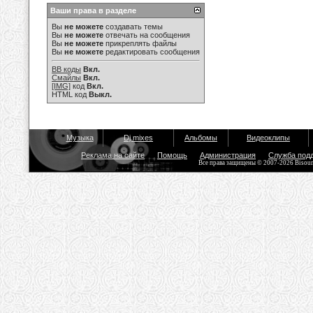
Ваши права в разделе
Вы
не можете
создавать темы
Вы
не можете
отвечать на сообщения
Вы
не можете
прикреплять файлы
Вы
не можете
редактировать сообщения
BB коды
Вкл.
Смайлы
Вкл.
[IMG]
код
Вкл.
HTML код
Выкл.
Музыка
Dj mixes
Альбомы
Видеоклипы
Реклама на сайте
Помощь
Администрация
Служба под
Все права защищены © 2007-2026 Bisou