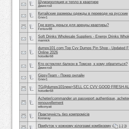
Шумоизоляция и тепло в квартире
Джинглэй
Китайские размеры одежды в переводе на русские
Gnev1
Где взять деньги для аренды квартиры?
Ferisov88
Soft Drinks Wholesale Suppliers - Energy Drinks Whol
mannick
dumps101.com:Top Cvv Dumps Pin Shop - Updated Fre
Online 2026
hotseller68
Кто остеклял балкон в Томске, к кому обратиться?
Джинглэй
GipsyTeam - Покер онлайн
Gnev1
TG@dumps101new>SELL CC CVV GOOD FRESH A
hotseller68
Acheter/commander un passeport authentique, acheter
renouvellement
wilsonyati
Практичність без компромісів
Kostaray
Прибуток у кожному кілограмі комбікорму
(
1
2
3
)