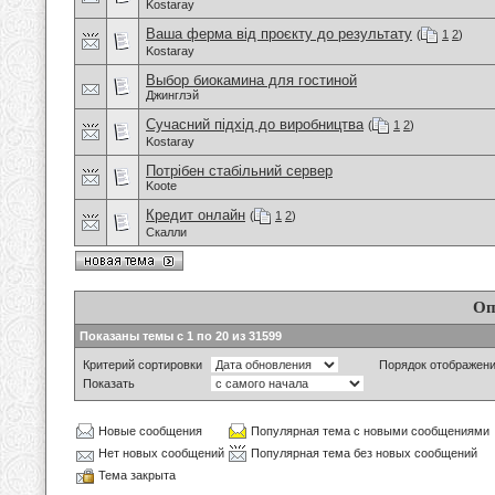
Kostaray
Ваша ферма від проєкту до результату
(
1
2
)
Kostaray
Выбор биокамина для гостиной
Джинглэй
Сучасний підхід до виробництва
(
1
2
)
Kostaray
Потрібен стабільний сервер
Koote
Кредит онлайн
(
1
2
)
Скалли
Оп
Показаны темы с 1 по 20 из 31599
Критерий сортировки
Порядок отображен
Показать
Новые сообщения
Популярная тема с новыми сообщениями
Нет новых сообщений
Популярная тема без новых сообщений
Тема закрыта