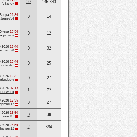
29
145,649
т
Arkanov
Вчера
21:36
0
14
т
James34
Вчера
18:56
0
12
от
penson
8.2026
12:40
0
32
mealive78
8.2026
23:44
0
25
ancatrader
8.2026
10:31
0
27
urkudaste
8.2026
02:13
1
72
ful-world
8.2026
17:35
0
27
ghmadi12
8.2026
15:50
0
38
от
axied11
8.2026
23:59
2
664
hanjani12