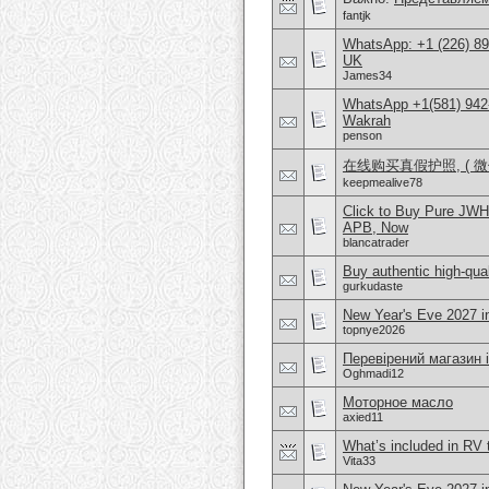
fantjk
WhatsApp: +1 (226) 894
UK
James34
WhatsApp +1(581) 942
Wakrah
penson
在线购买真假护照, ( 微信：
keepmealive78
Click to Buy Pure JW
APB, Now
blancatrader
Buy authentic high-qual
gurkudaste
New Year's Eve 2027 in
topnye2026
Перевірений магазин 
Oghmadi12
Моторное масло
axied11
What’s included in RV 
Vita33