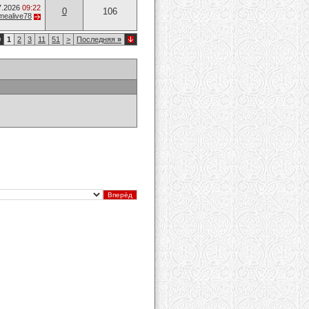
7.2026
09:22
0
106
mealive78
0
1
2
3
11
51
>
Последняя
»