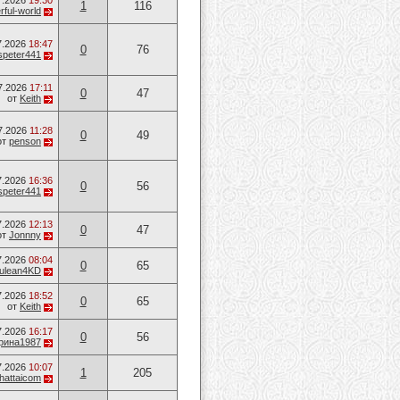
7.2026
19:30
1
116
ful-world
7.2026
18:47
0
76
speter441
7.2026
17:11
0
47
от
Keith
7.2026
11:28
0
49
от
penson
7.2026
16:36
0
56
speter441
7.2026
12:13
0
47
от
Jonnny
7.2026
08:04
0
65
ulean4KD
7.2026
18:52
0
65
от
Keith
7.2026
16:17
0
56
рина1987
7.2026
10:07
1
205
hattaicom