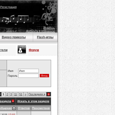
|
Регистрация
Помощь
Добавить в избранное
Видео приколы
Flash-игры
атели
Форум
Имя
Пароль
0
1
2
3
11
51
>
Последняя
»
раздела
Искать в этом разделе
общение
Ответов
Просмотров
7.2025
17:02