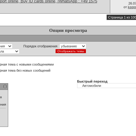
port online, Buy ID cards online, (WhatsApp : +49 1575
26.0
от
keep
Страница 1 из 10
Опции просмотра
Порядок отображения
рная тема с новыми сообщениями
рная тема без новых сообщений
Быстрый переход
ия
ения