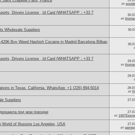
 Saint Chapelle Paris, France
31.0
от
wonder
sports, Drivers License , Id Card (WHATSAPP：+33 7
30.0
от
thoma
s Wholesale Suppliers
30.0
4296 Buy Weed Hashish Cocaine in Madrid Barcelona Bilbao
30.0
sports, Drivers License , Id Card (WHATSAPP：+33 7
29.0
от
thoma
29.0
cations in Texas. California. WhatsApp: +1 (226) 894-5014
28.0
от
R
le Suppliers
27.0
дроцикла под мои поездки
27.0
от
1987Екате
 World of Illusions Los Angeles, USA
27.0
от
gamep