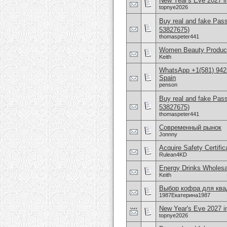
New Year's Eve 2027 in
topnye2026
Buy real and fake Pas
53827675)
thomaspeter441
Women Beauty Product
Keith
WhatsApp +1(581) 942-
Spain
penson
Buy real and fake Pas
53827675)
thomaspeter441
Современный рынок
Jonnny
Acquire Safety Certifi
Rulean4KD
Energy Drinks Wholesa
Keith
Выбор кофра для ква
1987Екатерина1987
New Year's Eve 2027 in
topnye2026