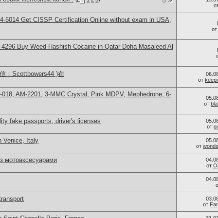
о
-5014​ Get CISSP Certification Online without exam in USA,
о
-4296 Buy Weed Hashish Cocaine in Qatar Doha Masaieed Al
Scottbowers44 )在
06.0
от
keep
H-018, AM-2201, 3-MMC Crystal, Pink MDPV, Mephedrone, 6-
05.0
от
bl
ity fake passports, driver's licenses
05.0
от
g
 Venice, Italy
05.0
от
wonder
із мотоаксесуарами
04.0
от
O
04.0
transport
03.0
от
Far