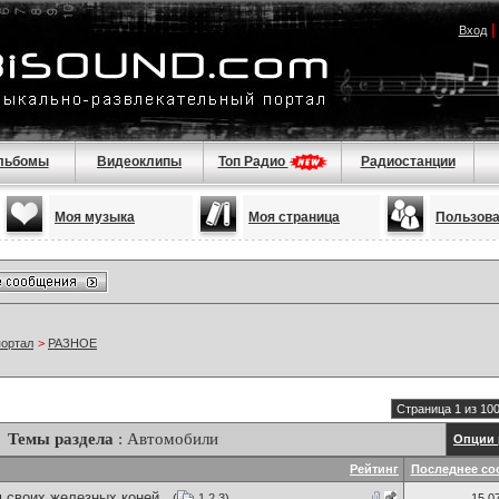
Вход
льбомы
Видеоклипы
Топ Радио
Радиостанции
Моя музыка
Моя страница
Пользов
портал
>
РАЗНОЕ
Страница 1 из 10
Темы раздела
: Автомобили
Опции 
Рейтинг
Последнее со
 своих железных коней .
(
1
2
3
)
15.0