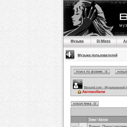
Музыка
Dj Mixes
А
Музыка пользователей
Bisound.com - Музыкальный 
Автомобили
Тема
/
Автор
Важно:
Представляем