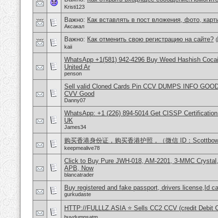
Kristi123
Важно:
Как вставлять в пост вложения, фото, карт
Аксакал
Важно:
Как отменить свою регистрацию на сайте?
(
kaii
WhatsApp +1(581) 942-4296 Buy Weed Hashish Cocai
United Ar
penson
Sell valid Cloned Cards Pin CCV DUMPS INFO GOOD
CVV Good
Danny07
WhatsApp: +1 (226) 894-5014​ Get CISSP Certification
UK
James34
购买香港身份证，购买香港护照，（微信 ID：Scottbowe
keepmealive78
Click to Buy Pure JWH-018, AM-2201, 3-MMC Crystal
APB, Now
blancatrader
Buy registered and fake passport, drivers license,Id c
gurkudaste
HTTP://FULLLZ.ASIA ⭐️ Sells CC2 CCV (credit Debit C
buydumpsatm