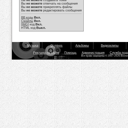
Вы
не можете
создавать темы
Вы
не можете
отвечать на сообщения
Вы
не можете
прикреплять файлы
Вы
не можете
редактировать сообщения
BB коды
Вкл.
Смайлы
Вкл.
[IMG]
код
Вкл.
HTML код
Выкл.
Музыка
Dj mixes
Альбомы
Видеоклипы
Реклама на сайте
Помощь
Администрация
Служба под
Все права защищены © 2007-2026 Bisou