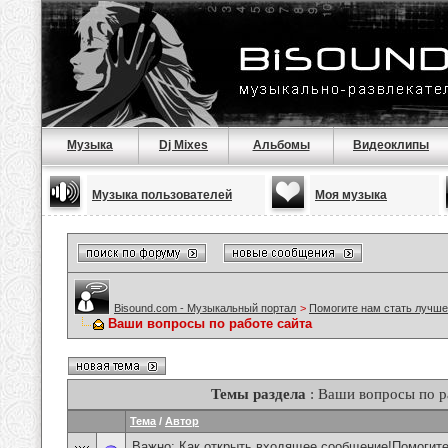
Музыка
Dj Mixes
Альбомы
Видеоклипы
Музыка пользователей
Моя музыка
Bisound.com - Музыкальный портал
>
Помогите нам стать лучше
Ваши вопросы по работе сайта
Темы раздела
: Ваши вопросы по р
Тема
/
Автор
Важно:
Как открыть входящее сообщение!Помогите