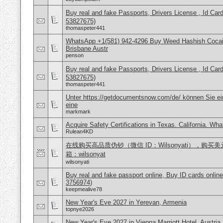
Buy real and fake Passports, Drivers License , Id
53827675)
thomaspeter441
WhatsApp +1(581) 942-4296 Buy Weed Hashish Cocai
Brisbane Austr
penson
Buy real and fake Passports, Drivers License , Id
53827675)
thomaspeter441
Unter https://getdocumentsnow.com/de/ können Sie ei
eine
markmark
Acquire Safety Certifications in Texas. California. Wh
Rulean4KD
在线购买高品质伪钞（微信 ID：Wilsonyati），购买美元
箱：wilsonyat
wilsonyati
Buy real and fake passport online, Buy ID cards onli
3756974)
keepmealive78
New Year's Eve 2027 in Yerevan, Armenia
topnye2026
New Year's Eve 2027 in Vienna Marriott Hotel, Austria