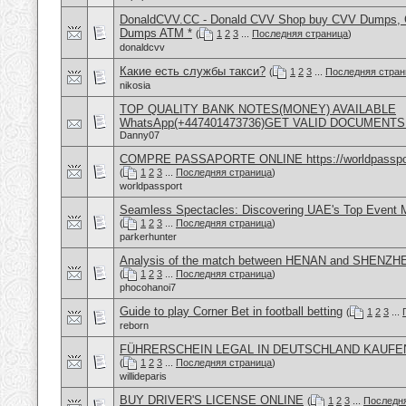
DonaldCVV.CC - Donald CVV Shop buy CVV Dumps, CC
Dumps ATM *
(
1
2
3
...
Последняя страница
)
donaldcvv
Какие есть службы такси?
(
1
2
3
...
Последняя стран
nikosia
TOP QUALITY BANK NOTES(MONEY) AVAILABLE
WhatsApp(+447401473736)GET VALID DOCUMENTS
Danny07
COMPRE PASSAPORTE ONLINE https://worldpasspo
(
1
2
3
...
Последняя страница
)
worldpassport
Seamless Spectacles: Discovering UAE's Top Event
(
1
2
3
...
Последняя страница
)
parkerhunter
Analysis of the match between HENAN and SHENZH
(
1
2
3
...
Последняя страница
)
phocohanoi7
Guide to play Corner Bet in football betting
(
1
2
3
...
reborn
FÜHRERSCHEIN LEGAL IN DEUTSCHLAND KAUFE
(
1
2
3
...
Последняя страница
)
willideparis
BUY DRIVER'S LICENSE ONLINE
(
1
2
3
...
Последн