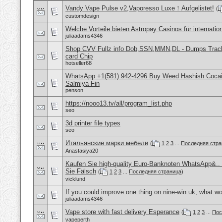
Vandy Vape Pulse v2,Vaporesso Luxe！Aufgelistet!
(
customdesign
Welche Vorteile bieten Astropay Casinos für internatio
juliaadams4346
Shop CVV Fullz info Dob,SSN,MMN,DL - Dumps Track 
card Chip
hotseller68
WhatsApp +1(581) 942-4296 Buy Weed Hashish Cocain
Salmiya Fin
penson
https://nooo13.tv/all/program_list.php
seo
3d printer file types
seo
Итальянские марки мебели
(
1
2
3
...
Последняя стра
Anastasiya20
Kaufen Sie high-quality Euro-Banknoten WhatsApp&.
Sie Fälsch
(
1
2
3
...
Последняя страница
)
vicklund
If you could improve one thing on nine-win.uk, what wo
juliaadams4346
Vape store with fast delivery Esperance
(
1
2
3
...
Пос
vapeperth