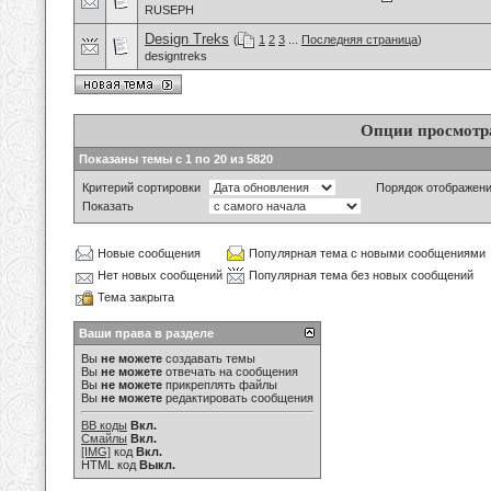
RUSEPH
Design Treks
(
1
2
3
...
Последняя страница
)
designtreks
Опции просмотр
Показаны темы с 1 по 20 из 5820
Критерий сортировки
Порядок отображен
Показать
Новые сообщения
Популярная тема с новыми сообщениями
Нет новых сообщений
Популярная тема без новых сообщений
Тема закрыта
Ваши права в разделе
Вы
не можете
создавать темы
Вы
не можете
отвечать на сообщения
Вы
не можете
прикреплять файлы
Вы
не можете
редактировать сообщения
BB коды
Вкл.
Смайлы
Вкл.
[IMG]
код
Вкл.
HTML код
Выкл.