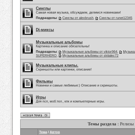
Синглы
Самая новая музыка, обсуждаем, делимся новинками!
Подразделы
:
Синглы от alexbrush
,
Синглы от runet12345
Dj-миксы
Музыкальные альбомы
Картинка и описание обязательны!
Подразделы
:
Музыкальные альбомы от viktor964
,
Музыка
SUPERHERO
,
Музыкальные альбомы от skitalec72
Музыкальные клипы.
Скриншоты или картинки, описание!
Фильмы
Новинки и самые любимые:) Описание и скриншоты.
Игры
Для псп, моб.тел., кпк и компьютерные игры.
Темы раздела
: Релизы
Тема
/
Автор