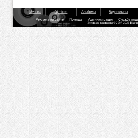
Музыка
Dj mixes
Альбомы
Видеоклипы
Реклама на сайте
Помощь
Администрация
Служба под
Все права защищены © 2007-2026 Bisou