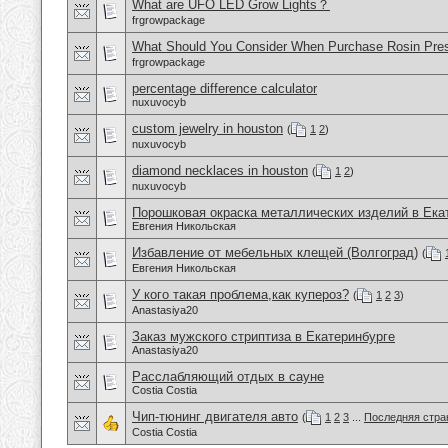
What are UFO LED Grow Lights？
frgrowpackage
What Should You Consider When Purchase Rosin Pre
frgrowpackage
percentage difference calculator
nuxuvocyb
custom jewelry in houston
(
1
2
)
nuxuvocyb
diamond necklaces in houston
(
1
2
)
nuxuvocyb
Порошковая окраска металлических изделий в Ека
Евгения Никольская
Избавление от мебельных клещей (Волгоград)
(
Евгения Никольская
У кого такая проблема,как купероз?
(
1
2
3
)
Anastasiya20
Заказ мужского стриптиза в Екатеринбурге
Anastasiya20
Расслабляющий отдых в сауне
Costia Costia
Чип-тюнинг двигателя авто
(
1
2
3
...
Последняя стра
Costia Costia