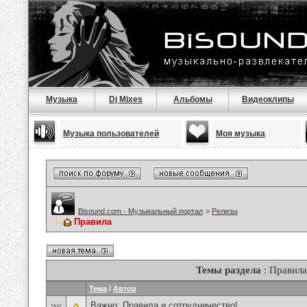
Музыка
Dj Mixes
Альбомы
Видеоклипы
Музыка пользователей
Моя музыка
Bisound.com - Музыкальный портал
>
Релизы
Правила
Темы раздела
: Правила
Тема
/
Автор
Важно:
Правила и сотрудничество!