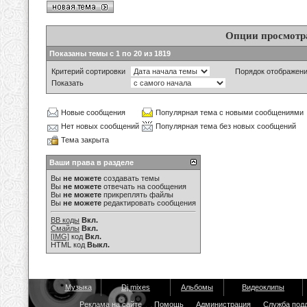
Опции просмотр
Показаны темы с 1 по 20 из 1819
Критерий сортировки
Порядок отображен
Показать
Новые сообщения
Популярная тема с новыми сообщениями
Нет новых сообщений
Популярная тема без новых сообщений
Тема закрыта
Ваши права в разделе
Вы
не можете
создавать темы
Вы
не можете
отвечать на сообщения
Вы
не можете
прикреплять файлы
Вы
не можете
редактировать сообщения
BB коды
Вкл.
Смайлы
Вкл.
[IMG]
код
Вкл.
HTML код
Выкл.
Музыка
Dj mixes
Альбомы
Видеоклипы
Реклама на сайте
Помощь
Администрация
Служба под