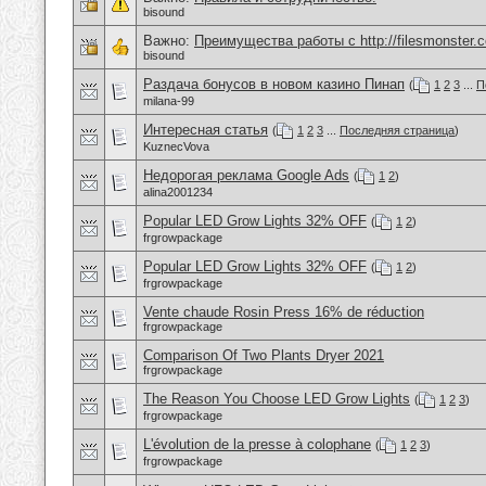
bisound
Важно:
Преимущества работы с http://filesmonster.
bisound
Раздача бонусов в новом казино Пинап
(
1
2
3
...
П
milana-99
Интересная статья
(
1
2
3
...
Последняя страница
)
KuznecVova
Недорогая реклама Google Ads
(
1
2
)
alina2001234
Popular LED Grow Lights 32% OFF
(
1
2
)
frgrowpackage
Popular LED Grow Lights 32% OFF
(
1
2
)
frgrowpackage
Vente chaude Rosin Press 16% de réduction
frgrowpackage
Comparison Of Two Plants Dryer 2021
frgrowpackage
The Reason You Choose LED Grow Lights
(
1
2
3
)
frgrowpackage
L'évolution de la presse à colophane
(
1
2
3
)
frgrowpackage