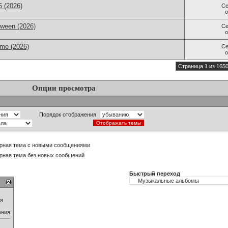
 (2026)
Се
tween (2026)
Се
 me (2026)
Се
Страница 1 из 165
Опции просмотра
Порядок отображения
рная тема с новыми сообщениями
рная тема без новых сообщений
Быстрый переход
ия
ения