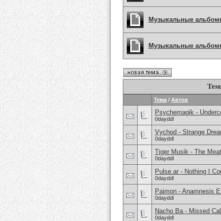
Музыкальные альбом
Музыкальные альбомы 
Тем
Тема
/
Автор
Psychemagik - Underco
0dayddl
Vychod - Strange Drea
0dayddl
Tiger Musik - The Meat
0dayddl
Pulse.ar - Nothing I C
0dayddl
Paimon - Anamnesis E
0dayddl
Nacho Ba - Missed Cal
0dayddl