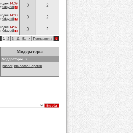
годня
14:39
0
2
от
0dayddl
годня
14:38
0
2
от
0dayddl
годня
14:37
0
2
от
0dayddl
0
1
2
3
11
51
>
Последняя
»
Модераторы
Модераторы : 2
pusher
,
Вячеслав Серёгин