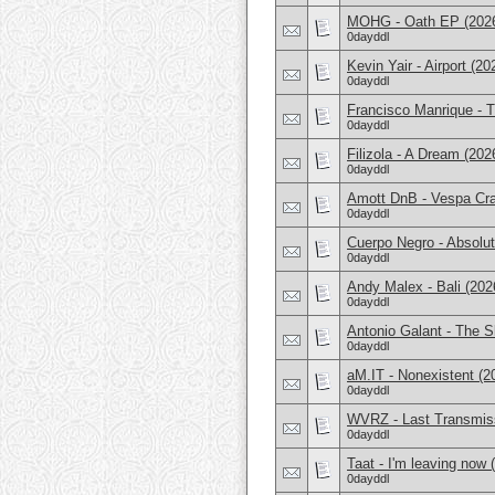
MOHG - Oath EP (202
0dayddl
Kevin Yair - Airport (20
0dayddl
Francisco Manrique - T
0dayddl
Filizola - A Dream (202
0dayddl
Amott DnB - Vespa Cra
0dayddl
Cuerpo Negro - Absolu
0dayddl
Andy Malex - Bali (202
0dayddl
Antonio Galant - The S
0dayddl
aM.IT - Nonexistent (2
0dayddl
WVRZ - Last Transmiss
0dayddl
Taat - I'm leaving now 
0dayddl