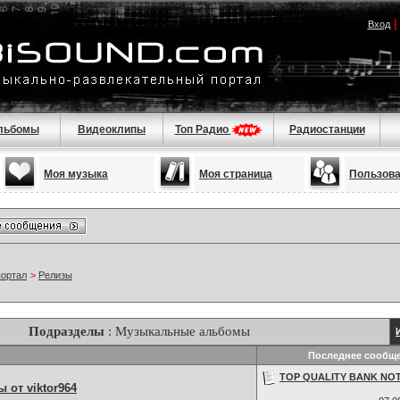
Вход
льбомы
Видеоклипы
Топ Радио
Радиостанции
Моя музыка
Моя страница
Пользов
портал
>
Релизы
Подразделы
: Музыкальные альбомы
Последнее сообщ
TOP QUALITY BANK NOT
от viktor964