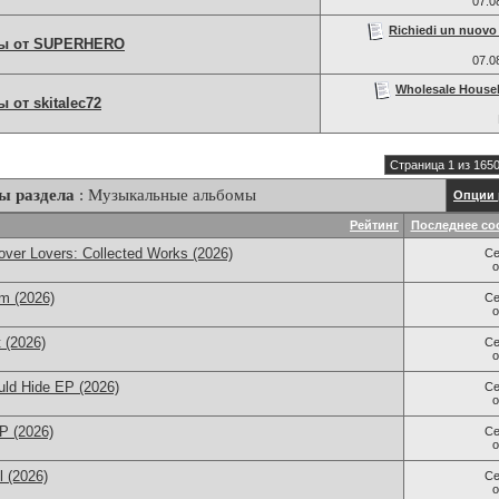
07.0
Richiedi un nuovo 
ы от SUPERHERO
07.0
Wholesale House
от skitalec72
Страница 1 из 165
ы раздела
: Музыкальные альбомы
Опции 
Рейтинг
Последнее со
ver Lovers: Collected Works (2026)
Се
m (2026)
Се
 (2026)
Се
ould Hide EP (2026)
Се
P (2026)
Се
l (2026)
Се