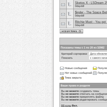
Sketos X - LSDream 25
0dayddl
$inder - The Space Be
0dayddl
Ritchie Must - You got
0dayddl
Показаны темы с 1 по 20 из 32982
Критерий сортировки
Показать
Новые сообщения
Популя
Нет новых сообщений
Популя
Тема закрыта
Ваши права в разделе
Вы
не можете
создавать темы
Вы
не можете
отвечать на сообщен
Вы
не можете
прикреплять файлы
Вы
не можете
редактировать сообщ
BB коды
Вкл.