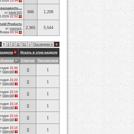
8.2026
13:54
passaporto,...
846
1,208
от
folefir350
8.2026
22:52
hold Products
2,365
5,544
от
mannick
Вчера
03:34
0
1
2
3
11
51
>
Последняя
»
раздела
Искать в этом разделе
общение
Ответов
Просмотров
годня
15:36
0
1
от
0dayddl
годня
15:20
0
1
от
0dayddl
годня
15:19
0
1
от
0dayddl
годня
15:18
0
1
от
0dayddl
годня
15:16
0
1
от
0dayddl
годня
15:15
0
1
от
0dayddl