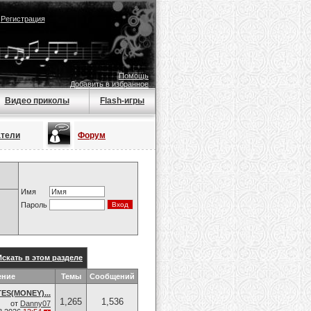
|
Регистрация
Помощь
Добавить в избранное
Видео приколы
Flash-игры
атели
Форум
Имя
Пароль
Искать в этом разделе
ение
Темы
Сообщений
ES(MONEY)...
1,265
1,536
от
Danny07