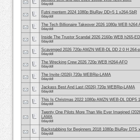
0dayddl
Futni mentem 2024 1080p BluRay DD+5 1 x264-SbR
0dayddl
The Tech Billionaire Takeover 2026 1080p WEB h26
0dayddl
Inside The Trustor Scandal 2026 2160p WEB h265-E
0dayddl
Scavenged 2026 720p AMZN WEB-DL DD 2 0 H 264-
0dayddl
The Wrecking Crew 2026 720p WEB H264-AFO
0dayddl
The Invite (2026) 720p WEBRip-LAMA
0dayddl
Jackass Best And Last (2026) 720p WEBRip-LAMA
0dayddl
This Is Christmas 2022 1080p AMZN WEB-DL DDP5 1
0dayddl
Twenty One Pilots More Than We Ever Imagined (202
LAMA
0dayddl
Backstabbing for Beginners 2018 1080p BluRay DTS
0dayddl