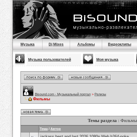
Музыка
Dj Mixes
Альбомы
Видеоклипы
Музыка пользователей
Моя музыка
Bisound.com - Музыкальный портал
>
Релизы
Фильмы
Темы раздела
: Фильмы
Тема
/
Автор
jackass best and last 2026 1080p Web h264-poke