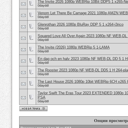
The Invite 2026 1080p WEBRip 10Bit DDP5 1 x265-Ne
0dayddl
Venom Let There Be Carnage 2021 1080p AMZN WEB
0dayddl
Glenrothan 2026 1080p BluRay DDP 5 1 x264-j3rico
0dayddl
Squared Love All Over Again 2023 1080p NF WEB-DL
0dayddl
The Invite (2026) 1080p WEBRip 5 1-LAMA
0dayddl
En dag och en halv 2023 1080p NF WEB-DL DD 5 1 
0dayddl
The Rooster 2023 1080p NF WEB-DL DD5 1 H 264-p
0dayddl
The Last House 2026 1080p 10bit WEBRip 6CH x26
0dayddl
Taylor Swift The Eras Tour 2023 EXTENDED 1080p 
PSA
0dayddl
Опции просмотр