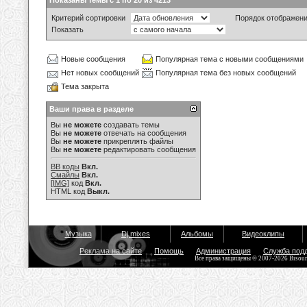
Показаны темы с 1 по 20 из 4213
Критерий сортировки
Порядок отображен
Показать
Новые сообщения
Популярная тема с новыми сообщениями
Нет новых сообщений
Популярная тема без новых сообщений
Тема закрыта
Ваши права в разделе
Вы
не можете
создавать темы
Вы
не можете
отвечать на сообщения
Вы
не можете
прикреплять файлы
Вы
не можете
редактировать сообщения
BB коды
Вкл.
Смайлы
Вкл.
[IMG]
код
Вкл.
HTML код
Выкл.
Музыка
Dj mixes
Альбомы
Видеоклипы
Реклама на сайте
Помощь
Администрация
Служба под
Все права защищены © 2007-2026 Bisou