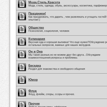
Мода.Стиль.Красота
Мода, стиль, одежда, обувь, аксессуары, косметика, парфюмер
Праздники!
Как праздновать, что дарить , чем развлекать и угощать госте
опытом!:)
Общество
Психология, социология, человек
Кулинария
Вкусная еда и хорошая выпивка! Что еще нужно?Обсуждение ре
остальных вопросов, важных для наших желудков.
Он и Она
Мы такие разные,но не можем друг без друга...Обсуждаем
взаимоотношения,вопросы и проблемы.
Беседка
Раздел для знакомства и свободного общения
Юмор
Флуд
Флуд, флейм, споры, ссоры и прочее.
Прочее
Любые другие темы, оффтопик