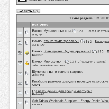
Темы раздела
: РАЗНО
Тема
/
Автор
Важно:
Музыкальные сны
(
1
2
3
...
Последняя стран
Апостол
Важно:
Кто же такие тролли???
(
1
2
3
...
Последняя
ALFEROV
Важно:
Всем привет...будем друзьями?
(
1
2
3
...
П
Roloverz
Важно:
Мне скучно...
(
1
2
3
...
Последняя страница
)
тайнственный незнакомец
Шумоизоляция и тепло в квартире
Джинглэй
Китайские размеры одежды в переводе на русские
Gnev1
Где взять деньги для аренды квартиры?
Ferisov88
Soft Drinks Wholesale Suppliers - Energy Drinks Whol
mannick