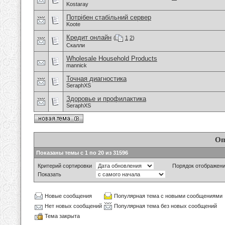
Kostaray
Потрібен стабільний сервер
Koote
Кредит онлайн
(
1
2
)
Скалли
Wholesale Household Products
mannick
Точная диагностика
SeraphXS
Здоровье и профилактика
SeraphXS
Оп
Показаны темы с 1 по 20 из 31596
Критерий сортировки
Порядок отображен
Показать
Новые сообщения
Популярная тема с новыми сообщениями
Нет новых сообщений
Популярная тема без новых сообщений
Тема закрыта