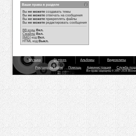
Ваши права в разделе
Вы
не можете
создавать темы
Вы
не можете
отвечать на сообщения
Вы
не можете
прикреплять файлы
Вы
не можете
редактировать сообщения
BB коды
Вкл.
Смайлы
Вкл.
[IMG]
код
Вкл.
HTML код
Выкл.
Музыка
Dj mixes
Альбомы
Видеоклипы
Реклама на сайте
Помощь
Администрация
Служба под
Все права защищены © 2007-2026 Bisou