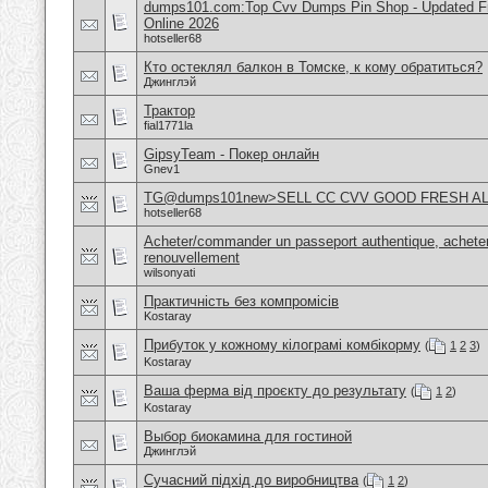
dumps101.com:Top Cvv Dumps Pin Shop - Updated Fre
Online 2026
hotseller68
Кто остеклял балкон в Томске, к кому обратиться?
Джинглэй
Трактор
fial1771la
GipsyTeam - Покер онлайн
Gnev1
TG@dumps101new>SELL CC CVV GOOD FRESH A
hotseller68
Acheter/commander un passeport authentique, acheter
renouvellement
wilsonyati
Практичність без компромісів
Kostaray
Прибуток у кожному кілограмі комбікорму
(
1
2
3
)
Kostaray
Ваша ферма від проєкту до результату
(
1
2
)
Kostaray
Выбор биокамина для гостиной
Джинглэй
Сучасний підхід до виробництва
(
1
2
)