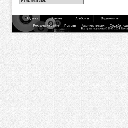
HTML код
Выкл.
Музыка
Dj mixes
Альбомы
Видеоклипы
Реклама на сайте
Помощь
Администрация
Служба под
Все права защищены © 2007-2026 Bisou