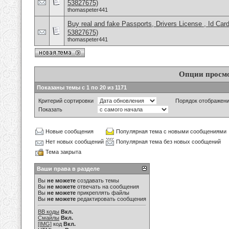
53827675)
thomaspeter441
Buy real and fake Passports, Drivers License , Id
53827675)
thomaspeter441
Опции просм
Показаны темы с 1 по 20 из 1171
Критерий сортировки
Порядок отображен
Показать
Новые сообщения
Популярная тема с новыми сообщениями
Нет новых сообщений
Популярная тема без новых сообщений
Тема закрыта
Ваши права в разделе
Вы
не можете
создавать темы
Вы
не можете
отвечать на сообщения
Вы
не можете
прикреплять файлы
Вы
не можете
редактировать сообщения
BB коды
Вкл.
Смайлы
Вкл.
[IMG]
код
Вкл.