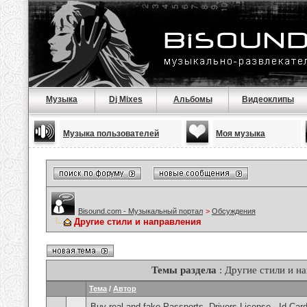
Музыка
Dj Mixes
Альбомы
Видеоклипы
Музыка пользователей
Моя музыка
Bisound.com - Музыкальный портал
>
Обсуждения
Другие стили и направления
Темы раздела
: Другие стили и н
Тема
/
Автор
Buy real and fake Passports, Drivers License , Id