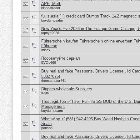
APB, Meth
blancatrader
fulllz.asia [+] credit card Dumps Track 1&2 magnetic s
buydumpsatm
New Year's Eve 2026 in The Escape Game Chicago, US
topnye2026
Führerschein kaufen Führerschein online erwerben Füh
Führersc
minex
Посоветуйте сериал
EVOL666
Buy real and fake Passports, Drivers License , Id
53827675)
thomaspeter441
Diapers wholesale Suppliers
Keith
Trustlegit.Top ✅ I sell Fullinfo SS DOB of the U.S. Bu
Management
buydumpsatm
WhatsApp +1(581) 942-4296 Buy Weed Hashish Cocain
Spain
penson
Buy real and fake Passports, Drivers License , Id