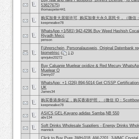
53827675)
thomaspeter441
购买加拿大居留许可, 购买加拿大永久居民卡，（微信：Scot
keepmealive78
WhatsApp +1(581) 942-4296 Buy Weed Hashish Cocain
Riyadh Mecc
penson
Führerschein, Personalausweis, Original Datenbank reg
biometrisc
(
1
2
)
qmrjuke20272
Buy Caluanie Muelear oxidize & Red Mecury WhatsAp
Muelear O
Danny07
WhatsApp: +1 (226) 894-5014​ Get CISSP Certification
UK
James34
购买香港身份证，购买香港护照，（微信 ID：Scottbowe
keepmealive78
ASICS GEL-Kayano,adidas Samba,NB 550
abv134
Soft Drinks Wholesale Suppliers - Energy Drinks Whol
mannick
Click to Buy Pure JWH-018, AM-2201, 3-MMC Crystal