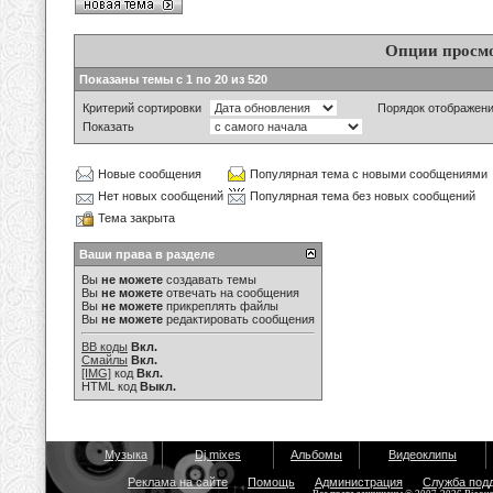
Опции просм
Показаны темы с 1 по 20 из 520
Критерий сортировки
Порядок отображен
Показать
Новые сообщения
Популярная тема с новыми сообщениями
Нет новых сообщений
Популярная тема без новых сообщений
Тема закрыта
Ваши права в разделе
Вы
не можете
создавать темы
Вы
не можете
отвечать на сообщения
Вы
не можете
прикреплять файлы
Вы
не можете
редактировать сообщения
BB коды
Вкл.
Смайлы
Вкл.
[IMG]
код
Вкл.
HTML код
Выкл.
Музыка
Dj mixes
Альбомы
Видеоклипы
Реклама на сайте
Помощь
Администрация
Служба под