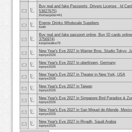
Buy real and fake Passports, Drivers License , Id
53827675)
thomaspeter441
Energy Drinks Wholesale Suppliers
Keith
Buy real and fake passport online, Buy ID cards onli
3756974)
keepmealive78
New Year's Eve 2027 in Warner Bros. Studio Tokyo, J
topnye2026
New Year's Eve 2027 in uberlingen, Germany
topnye2026
New Year's Eve 2027 in Theater in New York, USA
topnye2026
New Year's Eve 2027 in Taiwan
topnye2026
New Year's Eve 2027 in Singapore Bird Paradise & Zo
topnye2026
New Year's Eve 2027 in San Miguel de Allende, Mexic
topnye2026
New Year's Eve 2027 in Riyadh, Saudi Arabia
topnye2026