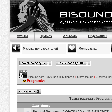
Музыка
Dj Mixes
Альбомы
Видеоклипы
Музыка пользователей
Моя музыка
Bisound.com - Музыкальный портал
>
Обсуждения
>
Электронна
Progressive
Темы раздела
: Progressi
Тема
/
Автор
Buy real Passports, (WHATSAPP：+33 7 53827675)