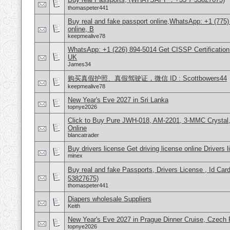
thomaspeter441
Buy real and fake passport online,WhatsApp: +1 (775
online, B
keepmealive78
WhatsApp: +1 (226) 894-5014​ Get CISSP Certification
UK
James34
购买真假护照、真假驾驶证，微信 ID : Scottbowers44
keepmealive78
New Year's Eve 2027 in Sri Lanka
topnye2026
Click to Buy Pure JWH-018, AM-2201, 3-MMC Crysta
Online
blancatrader
Buy drivers license Get driving license online Drivers 
minex
Buy real and fake Passports, Drivers License , Id
53827675)
thomaspeter441
Diapers wholesale Suppliers
Keith
New Year's Eve 2027 in Prague Dinner Cruise, Czech 
topnye2026