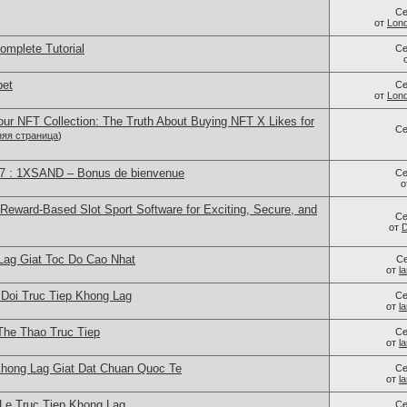
Се
от
Lon
omplete Tutorial
Се
bet
Се
от
Lon
ur NFT Collection: The Truth About Buying NFT X Likes for
Се
яя страница
)
7 : 1XSAND – Bonus de bienvenue
Се
о
Reward-Based Slot Sport Software for Exciting, Secure, and
Се
от
D
Lag Giat Toc Do Cao Nhat
С
от
l
 Doi Truc Tiep Khong Lag
Се
от
l
The Thao Truc Tiep
Се
от
l
Khong Lag Giat Dat Chuan Quoc Te
Се
от
l
Le Truc Tiep Khong Lag
Се