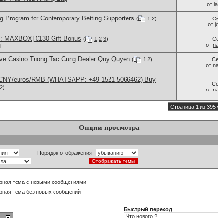
от
l
 Program for Contemporary Betting Supporters
(
1
2
)
С
от
j
e: MAXBOX| €130 Gift Bonus
(
1
2
3
)
С
от
na
i
ive Casino Tuong Tac Cung Dealer Quy Quyen
(
1
2
)
Се
от
na
d/CNY/euros/RMB (WHATSAPP: +49 1521 5066462) Buy
Се
2
)
от
na
Страница 1 из 395
Опции просмотра
Порядок отображения
рная тема с новыми сообщениями
рная тема без новых сообщений
Быстрый переход