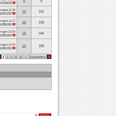
0
9
arrypham3
егодня
11:39
15
242
otogev934
егодня
11:27
20
339
collection
годня
10:50
19
346
collection
годня
10:45
16
208
collection
7
1
2
3
11
51
>
Последняя
»