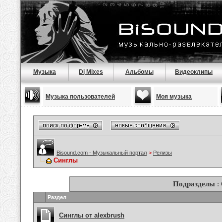
Музыка
Dj Mixes
Альбомы
Видеоклипы
Музыка пользователей
Моя музыка
Bisound.com - Музыкальный портал
>
Релизы
Синглы
Подразделы
:
Раздел
Синглы от alexbrush