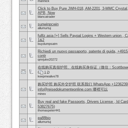
mannick
Click to Buy Pure JWH-018, AM-2201, 3-MMC Crysta
APB, Now
blancatrader
sunwinpcwin
allumurtuj
fulllz.asia [+] Sells Paypal Logins + Western union ,
1&2
buydumpsatm
Richiedi un nuovo passaporto, patente di guida, +491
contr
qmrjuke20272
在线购买真假护照、在线购买身份证（微信：Scottbow
(
1
2
)
keepmealive78
购买护照 购买外交护照 联系我们 WhatsApp +1236239
info@reisedokumenteonline.com 哪裡可以
minex
Buy real and fake Passports, Drivers License , Id
53827675)
thomaspeter441
ea88bio
allumurtuj