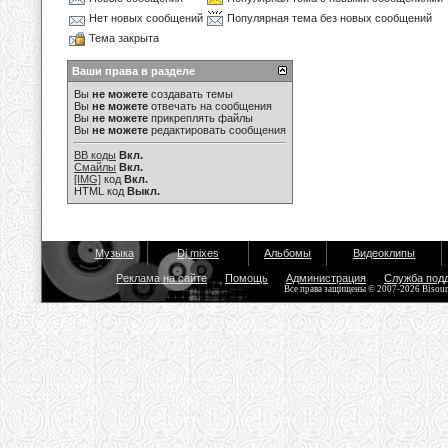
Нет новых сообщений
Популярная тема без новых сообщений
Тема закрыта
Ваши права в разделе
Вы
не можете
создавать темы
Вы
не можете
отвечать на сообщения
Вы
не можете
прикреплять файлы
Вы
не можете
редактировать сообщения
BB коды
Вкл.
Смайлы
Вкл.
[IMG]
код
Вкл.
HTML код
Выкл.
Музыка
Dj mixes
Альбомы
Видеоклипы
Реклама на сайте
Помощь
Администрация
Служба под
Все права защищены © 2007-2026 Bisou