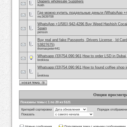
Diapers wholesale Suppliers
Keith
Где можно купить поддельные деньги (WhatsApp +
mc3639708
WhatsApp +1(581) 942-4296 Buy Weed Hashish Cocain
Spain
penson
Buy real and fake Passports, Drivers License , Id
53827675)
thomaspeter441
Whatsapp (33)754.090.961,How to order LSD in Dubai, 
brekkea
Whatsapp:(33)754.090.961,How to found coffee shop in 
.
brekkea
Опции просмотр
Показаны темы с 1 по 20 из 5121
Критерий сортировки
Порядок отображен
Показать
Новые сообщения
Популярная тема с новыми сообщениями