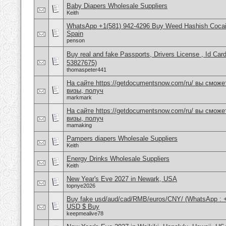
Baby Diapers Wholesale Suppliers
Keith
WhatsApp +1(581) 942-4296 Buy Weed Hashish Cocain
Spain
penson
Buy real and fake Passports, Drivers License , Id
53827675)
thomaspeter441
На сайте https://getdocumentsnow.com/ru/ вы сможе
визы, получ
markmark
На сайте https://getdocumentsnow.com/ru/ вы сможе
визы, получ
mamaking
Pampers diapers Wholesale Suppliers
Keith
Energy Drinks Wholesale Suppliers
Keith
New Year's Eve 2027 in Newark, USA
topnye2026
Buy fake usd/aud/cad/RMB/euros/CNY/ (WhatsApp : 
USD $ Buy
keepmealive78