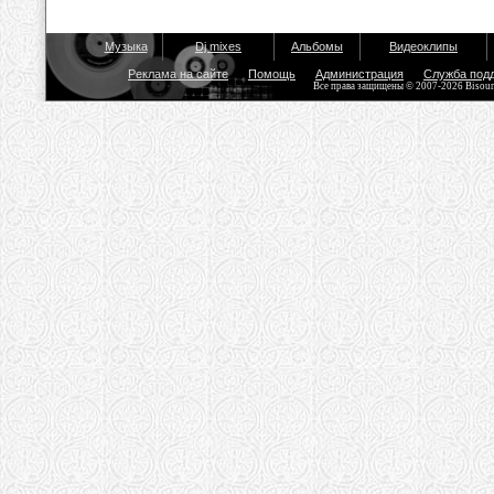
Музыка
Dj mixes
Альбомы
Видеоклипы
Реклама на сайте
Помощь
Администрация
Служба под
Все права защищены © 2007-2026 Bisou