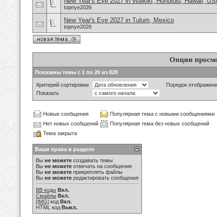
New Year's Eve 2027 in Waikiki, Honolulu, Hawaii, US
topnye2026
New Year's Eve 2027 in Tulum, Mexico
topnye2026
Опции просм
Показаны темы с 1 по 20 из 828
Критерий сортировки
Порядок отображен
Показать
Новые сообщения
Популярная тема с новыми сообщениями
Нет новых сообщений
Популярная тема без новых сообщений
Тема закрыта
Ваши права в разделе
Вы
не можете
создавать темы
Вы
не можете
отвечать на сообщения
Вы
не можете
прикреплять файлы
Вы
не можете
редактировать сообщения
BB коды
Вкл.
Смайлы
Вкл.
[IMG]
код
Вкл.
HTML код
Выкл.