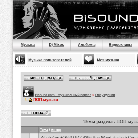
Музыка
Dj Mixes
Альбомы
Видеоклипы
Музыка пользователей
Моя музыка
Bisound.com - Музыкальный портал
>
Обсуждения
ПОП-музыка
Темы раздела
: ПОП-музы
Тема
/
Автор
WhatsApp +1(581) 942-4296 Buy Weed Hashish Cocai