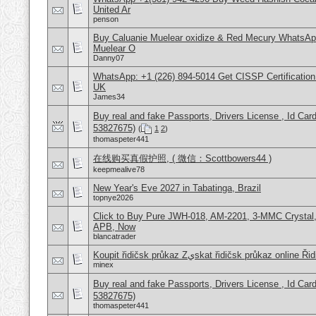
United Ar
penson
Buy Caluanie Muelear oxidize & Red Mecury WhatsAp
Muelear O
Danny07
WhatsApp: +1 (226) 894-5014​ Get CISSP Certification
UK
James34
Buy real and fake Passports, Drivers License , Id
53827675)
(
1
2
)
thomaspeter441
在线购买真假护照, ( 微信：Scottbowers44 )
keepmealive78
New Year's Eve 2027 in Tabatinga, Brazil
topnye2026
Click to Buy Pure JWH-018, AM-2201, 3-MMC Crystal
APB, Now
blancatrader
Koupit řidičsk‎ průkaz Zيskat řidičsk‎ průka
minex
Buy real and fake Passports, Drivers License , Id
53827675)
thomaspeter441