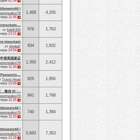
годня
01:39
owers44 )
1,458
4,205
eepmealive78
чера
11:45
rerschein,...
976
1,763
от
folefir350
чера
13:21
re important
834
1,832
от
AnnitaF
чера
14:54
申请美国签证
1,350
2,412
eepmealive78
чера
11:24
Passports,...
825
1,856
т
Travis Head
чера
13:00
 ID :...
841
1,768
eepmealive78
чера
11:25
owers44 )
740
1,384
eepmealive78
чера
11:23
owers44 )
5,693
7,353
eepmealive78
чера
12:18