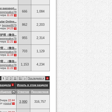
e passport...
666
1,084
eepmealive78
чера
11:22
lar Online...
862
2,203
от
besiwe8879
чера
14:23
护照（微信...
955
2,314
eepmealive78
чера
11:21
，（微信...
703
1,129
eepmealive78
чера
11:19
，（微信...
1,153
4,234
eepmealive78
чера
11:22
6
1
2
3
11
51
>
Последняя
»
раздела
Искать в этом разделе
общение
Ответов
Просмотров
Вчера
22:44
3,990
316,757
от
yousuf