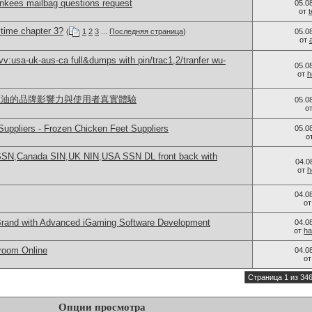
ankees mailbag questions request
05.0
от
time chapter 3?
(
1
2
3
...
Последняя страница
)
05.0
от
:usa-uk-aus-ca full&dumps with pin/trac1,2/tranfer wu-
05.0
от
h
命之樹煙油的品牌影響力與使用者真實體驗
05.0
о
uppliers - Frozen Chicken Feet Suppliers
05.0
о
N,Canada SIN,UK NIN,USA SSN DL front back with
04.0
от
h
04.0
о
rand with Advanced iGaming Software Development
04.0
от
ha
room Online
04.0
о
Страница 1 из 34
Опции просмотра