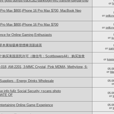
v good dumps-track1&2-banklogin-WU transfer-paypal-ship
от
h
 Pro Max $800,iPhone 16 Pro Max $700, MacBook Neo
от
sellc
 Pro Max $800,iPhone 16 Pro Max $700
от
sellc
nce for Online Gaming Enthusiasts
от
s
草本果味吸棒替煙棒清新綠茶
от
sam
买美国居民许可（微信号：Scottbowers44） 购买加拿
от
keep
-018, AM-2201, 3-MMC Crystal, Pink MDMA, Methylone, 6-
05.0
от
bl
Suppliers - Energy Drinks Wholesale
05.0
о
 info fullz Social Security +scans photo
05.0
ATE OF
от
Entertaining Online Game Experience
05.0
от