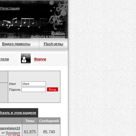
|
Регистрация
Помощь
Добавить в избранное
Видео приколы
Flash-игры
атели
Форум
Имя
Пароль
Искать в этом разделе
Темы
Сообщений
easyvision13
61,875
85,740
от
Romdastt