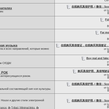
Се
在线购买真假护照, ( 微信：Scottb
нителях
от
k
лях
В
Füh
В
Far mo
В
ная музыка
在线购买真假签证，在线购买美国签证，
ла и всех направлений, которые можно
от
k
В
Buy real and fake 
о
ам СЮДА!
В
购买真假护照、真假驾驶证，微信
й РОК
от
k
, интересующихся роком.
В
在线购买真假护照, ( 微信：Scottb
от
k
льной составляющей хип-хоп культуры.
В
, House и другие стили электронной
在线购买真假护照, ( 微信：Scottb
от
k
В
rance
,
Tribal / Minimal links
,