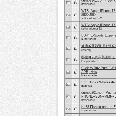
dumps101.com> Sell cv
hotseller68
WTS: Apple iPhone 17
$800USD
sellcvvdumps22
WTS: Apple iPhone 17
sellcvvdumps22
BB44 E-Sports Experie
superforum
健康戒菸新選擇｜漢宮
ristemqu
哪里可以购买美国签证？购
keepmealive78
Click to Buy Pure JWH
APB, Now
blancatrader
Soft Drinks Wholesale 
mannick
dumps201.net> Puchase
PHONE+SSN+MMN+D
hotseller68
Kx88 Fishing and Its 
superforum