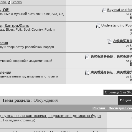
chno
,
Breaks
, Ой!
Buy real and fak
нные с музыкой в стилях: Punk, Ska, Oi!,
от
k
В
л, Кантри,Фанк
Understanding Popu
z, Blues, Folk, Soul, Country, Funk и
В
在线购买真假
есня
от
k
у и творчеству российских бардов.
В
购买香港身份证，购买香港护照
ической, оперной и академической
от
k
В
вления
购买香港身份证，购买香港护照
 вышеназванным музыкальным стилям и
от
k
В
Страница 1 из 34
Темы раздела
: Обсуждения
Опции 
Рейтинг
Последнее со
 нужна новая сантехника , подскажите где можно будет
..
Последняя страница
)