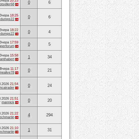
Вчера
20:23
0
6
otseller68
Вчера
18:25
0
6
vvdumps22
Вчера
18:22
0
4
vvdumps22
Вчера
17:59
0
5
uperforum
Вчера
15:58
1
34
anthabert
Вчера
11:17
0
21
mealive78
8.2026
21:54
0
24
ancatrader
8.2026
21:51
0
20
т
mannick
8.2026
21:22
4
294
techmartin
8.2026
21:10
1
31
techmartin