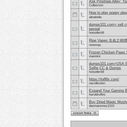
Ask Pinstripe Alley: Y
Culberson
How to play poppy play
alinabella
dumps101.com> sell cvv
paypal
hotseller68
Ripe Vapes 生
ristemqu
Frozen Chicken Paws S
mannick
dumps101.com>USA SS
Selfie,CC & Dumps
hotseller68
https://tg88x.com/
nacollection
Expand Your Gaming B
haroldruffes
Buy Dried Magic Mush
diannatunney1010