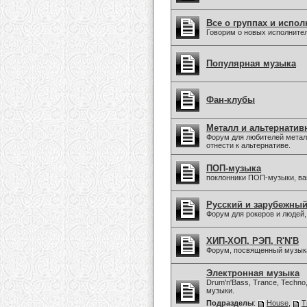
Все о группах и испол
Говорим о новых исполните
Популярная музыка
Фан-клубы
Металл и альтернатив
Форум для любителей метал
отнести к альтернативе.
ПОП-музыка
поклонники ПОП-музыки, в
Русский и зарубежны
Форум для рокеров и людей
ХИП-ХОП, РЭП, R'N'B
Форум, посвященный музыка
Электронная музыка
Drum'n'Bass, Trance, Techno
музыки.
Подразделы
:
House
,
T