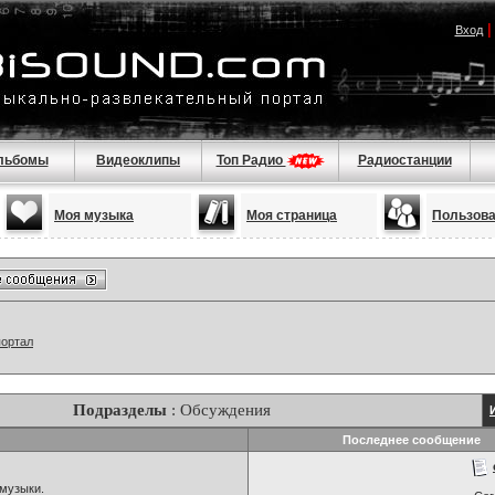
Вход
льбомы
Видеоклипы
Топ Радио
Радиостанции
Моя музыка
Моя страница
Пользов
портал
Подразделы
: Обсуждения
Последнее сообщение
музыки.