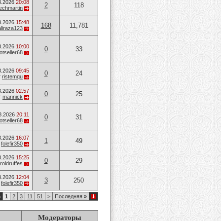
8.2026
20:08
2
118
techmartin
8.2026
15:48
168
11,781
aliraza123
8.2026
10:00
0
33
otseller68
8.2026
09:45
0
24
т
ristemqu
8.2026
02:57
0
25
т
mannick
8.2026
20:11
0
31
otseller68
8.2026
16:07
1
49
т
folefir350
8.2026
15:25
0
29
roldruffes
8.2026
12:04
3
250
т
folefir350
6
1
2
3
11
51
>
Последняя
»
Модераторы