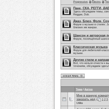
Progressive
,
Electro
,
Te
Панк, СКА, РЕГГИ, ДАБ
Здесь обсуждаем темы, связа
Reggae, Dub.
Джаз, Блюз, Фолк, Соу
Форум о музыке в стилях: Jaz
близких им жанрах.
Шансон и авторская п
Форум, посвящённый шансон
Классическая музыка
Форум для любителей класс
музыки.
Другие стили и напра
Всё, что нельзя отнести к
течениям, обсуждаем здесь!
Тема
/
Автор
Мне в ванную комнату
заказать нед
(
1
2
3
.
Utilita