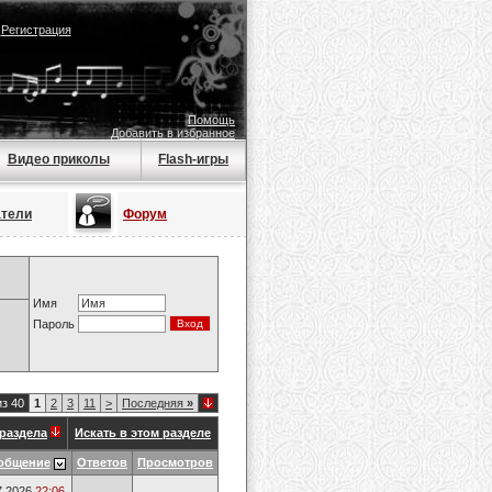
|
Регистрация
Помощь
Добавить в избранное
Видео приколы
Flash-игры
атели
Форум
Имя
Пароль
из 40
1
2
3
11
>
Последняя
»
раздела
Искать в этом разделе
общение
Ответов
Просмотров
7.2026
22:06