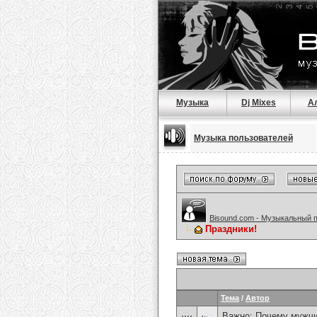
Музыка
Dj Mixes
А
Музыка пользователей
Bisound.com - Музыкальный 
Праздники!
Тема
/
Автор
Важно:
Почему мужчи