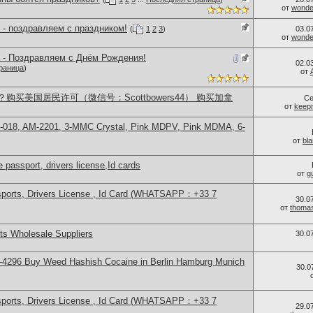
от
wonder
 - поздравляем с праздником!
(
1
2
3
)
03.0
от
wonder
 - Поздравляем с Днём Рождения!
02.0
раница
)
от
买美国居民许可（微信号：Scottbowers44） 购买加拿
Се
от
keep
H-018, AM-2201, 3-MMC Crystal, Pink MDPV, Pink MDMA, 6-
от
bl
 passport, drivers license,Id cards
от
g
sports, Drivers License , Id Card (WHATSAPP：+33 7
30.0
от
thoma
s Wholesale Suppliers
30.0
-4296 Buy Weed Hashish Cocaine in Berlin Hamburg Munich
30.0
sports, Drivers License , Id Card (WHATSAPP：+33 7
29.0