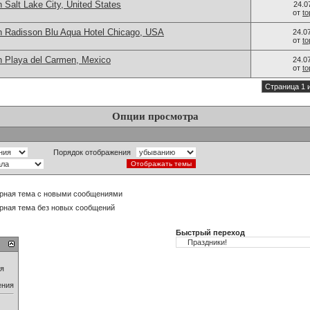
 Salt Lake City, United States
24.0
от
t
n Radisson Blu Aqua Hotel Chicago, USA
24.0
от
t
n Playa del Carmen, Mexico
24.0
от
t
Страница 1 
Опции просмотра
Порядок отображения
рная тема с новыми сообщениями
рная тема без новых сообщений
Быстрый переход
ия
ения