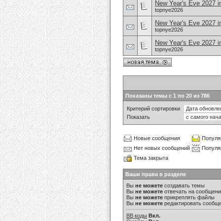
New Year's Eve 2027 in
topnye2026
New Year's Eve 2027 i
topnye2026
New Year's Eve 2027 i
topnye2026
Показаны темы с 1 по 20 из 786
Критерий сортировки
Показать
Новые сообщения
Популя
Нет новых сообщений
Популя
Тема закрыта
Ваши права в разделе
Вы
не можете
создавать темы
Вы
не можете
отвечать на сообщен
Вы
не можете
прикреплять файлы
Вы
не можете
редактировать сообщ
BB коды
Вкл.