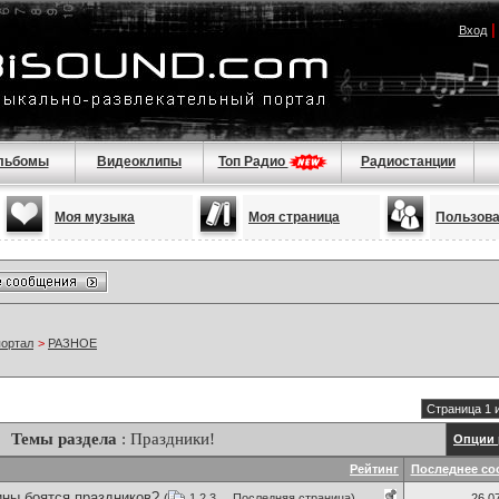
Вход
льбомы
Видеоклипы
Топ Радио
Радиостанции
Моя музыка
Моя страница
Пользов
портал
>
РАЗНОЕ
Страница 1 
Темы раздела
: Праздники!
Опции 
Рейтинг
Последнее со
ны боятся праздников?
(
1
2
3
...
Последняя страница
)
26.0