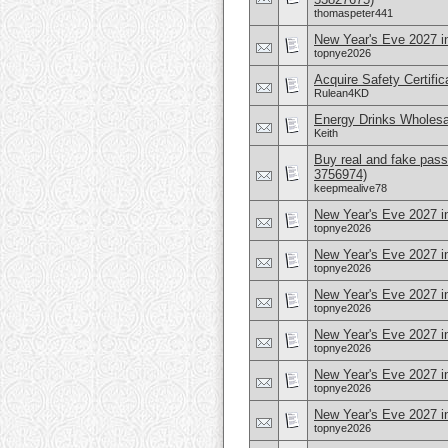
thomaspeter441
New Year's Eve 2027 i
topnye2026
Acquire Safety Certifi
Rulean4KD
Energy Drinks Wholesa
Keith
Buy real and fake pass
3756974)
keepmealive78
New Year's Eve 2027 in
topnye2026
New Year's Eve 2027 
topnye2026
New Year's Eve 2027 in
topnye2026
New Year's Eve 2027 i
topnye2026
New Year's Eve 2027 
topnye2026
New Year's Eve 2027 i
topnye2026