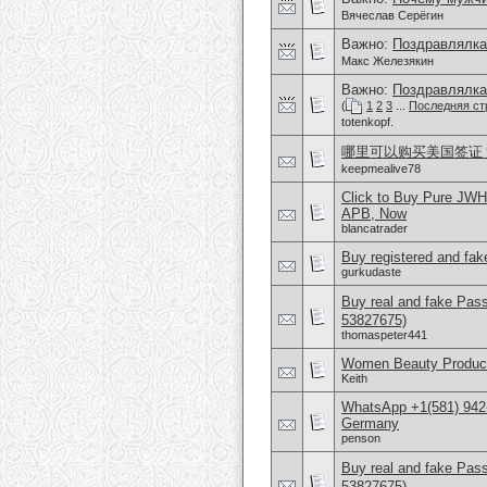
Вячеслав Серёгин
Важно:
Поздравлялка
Макс Железякин
Важно:
Поздравлялка
(
1
2
3
...
Последняя ст
totenkopf.
哪里可以购买美国签证？购
keepmealive78
Click to Buy Pure JW
APB, Now
blancatrader
Buy registered and fake
gurkudaste
Buy real and fake Pas
53827675)
thomaspeter441
Women Beauty Product
Keith
WhatsApp +1(581) 942
Germany
penson
Buy real and fake Pas
53827675)