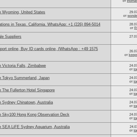
от
thoma
n Wyoming, United States
29.0
от
wonder
cations in Texas. California. WhatsApp: +1 (226) 894-5014
28.0
от
R
le Suppliers
27.0
port online, Buy ID cards online, (WhatsApp : +49 1575
26.0
от
keep
 Victoria Falls, Zimbabwe
24.0
от
t
in Tokyo Summerland, Japan
24.0
от
t
 The Fullerton Hotel Singapore
24.0
от
t
n Sydney Chinatown, Australia
24.0
от
t
in Sky100 Hong Kong Observation Deck
24.0
от
t
n SEA LiFE Sydney Aquarium, Australia
24.0
от
t