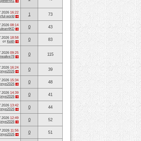
speter441
7.2026
16:22
1
73
ful-world
7.2026
08:14
0
43
ulean4KD
7.2026
18:58
0
83
от
Keith
7.2026
09:25
0
115
mealive78
7.2026
16:24
0
39
opnye2026
7.2026
15:34
0
48
opnye2026
7.2026
14:39
0
41
opnye2026
7.2026
13:42
0
44
opnye2026
7.2026
12:49
0
52
opnye2026
7.2026
11:56
0
51
opnye2026