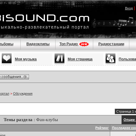
Вход
льбомы
Видеоклипы
Топ Радио
Радиостанции
Моя музыка
Моя страница
Пользов
портал
>
Обсуждения
Страница 1 
Темы раздела
: Фан-клубы
Опции 
Рейтинг
Последнее со
ains