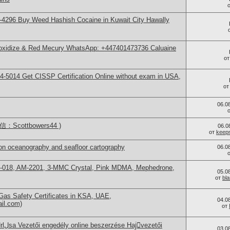
4296 Buy Weed Hashish Cocaine in Kuwait City Hawally
 oxidize & Red Mecury WhatsApp: +447401473736 Caluaine
о
-5014​ Get CISSP Certification Online without exam in USA,
о
06.0
Scottbowers44 )
06.0
от
keep
on oceanography and seafloor cartography
06.0
H-018, AM-2201, 3-MMC Crystal, Pink MDMA, Mephedrone,
05.0
от
bl
as Safety Certificates in KSA, UAE,
04.0
ail.com)
от
03.0