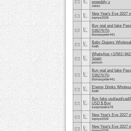
engedély v
minex
New Year's Eve 2027 i
topnye2026
Buy real and fake Pas
53827675)
thomaspeter441
Baby Diapers Wholesal
Keith
WhatsApp +1(581) 942-
Spain
penson
Buy real and fake Pas
53827675)
thomaspeter441
Energy Drinks Wholesa
Keith
Buy fake usd/aud/cad
USD $ Buy
keepmealive78
New Year's Eve 2027 in
topnye2026
New Year's Eve 2027 
topnye2026