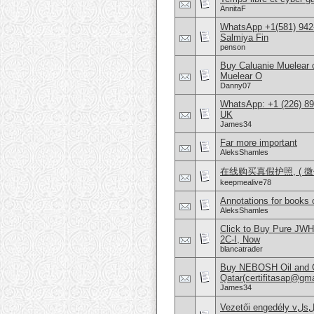
AnnitaF
WhatsApp +1(581) 942-
Salmiya Fin
penson
Buy Caluanie Muelear
Muelear O
Danny07
WhatsApp: +1 (226) 894
UK
James34
Far more important
AleksShamles
在线购买真假护照, ( 微信：
keepmealive78
Annotations for books 
AleksShamles
Click to Buy Pure JW
2C-I, Now
blancatrader
Buy NEBOSH Oil and G
Qatar(certifitasap@gm
James34
Vezetői engedély vلsلrlلsa Vezetői engedély online beszerzése Hajَvezetői