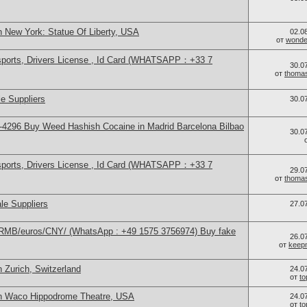
n New York: Statue Of Liberty, USA
02.0
от
wonder
sports, Drivers License , Id Card (WHATSAPP：+33 7
30.0
от
thoma
e Suppliers
30.0
4296 Buy Weed Hashish Cocaine in Madrid Barcelona Bilbao
30.0
sports, Drivers License , Id Card (WHATSAPP：+33 7
29.0
от
thoma
le Suppliers
27.0
/RMB/euros/CNY/ (WhatsApp : +49 1575 3756974) Buy fake
26.0
от
keep
 Zurich, Switzerland
24.0
от
t
in Waco Hippodrome Theatre, USA
24.0
от
t