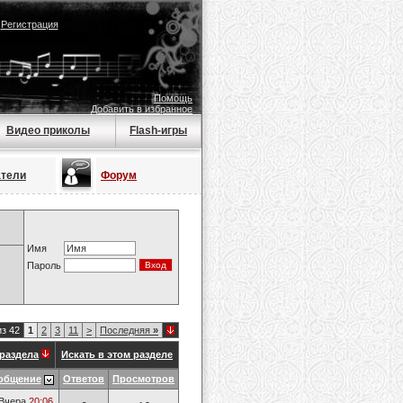
|
Регистрация
Помощь
Добавить в избранное
Видео приколы
Flash-игры
атели
Форум
Имя
Пароль
из 42
1
2
3
11
>
Последняя
»
раздела
Искать в этом разделе
общение
Ответов
Просмотров
Вчера
20:06