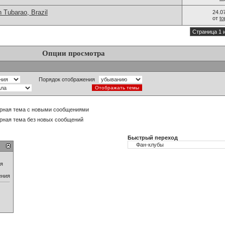
 Tubarao, Brazil
24.0
от
t
Страница 1 
Опции просмотра
Порядок отображения
рная тема с новыми сообщениями
рная тема без новых сообщений
Быстрый переход
ия
ения