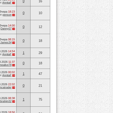
0
16
от
AnnitaF
Вчера
18:23
0
10
от
penson
Вчера
14:00
0
12
т
Danny07
Вчера
08:15
0
18
т
James34
8.2026
14:54
1
29
от
AnnitaF
8.2026
11:37
0
18
mealive78
8.2026
00:02
1
47
от
AnnitaF
8.2026
22:02
0
21
ancatrader
8.2026
08:38
1
75
Ibrahim32
8.2026
18:50