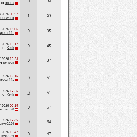
0
34
от
minex
8.2026
06:57
1
93
ful-world
7.2026
18:06
0
95
speter441
7.2026
16:12
0
45
от
Keith
7.2026
10:28
0
37
от
penson
7.2026
16:15
0
51
speter441
7.2026
17:25
0
51
от
Keith
7.2026
00:15
0
67
mealive78
7.2026
17:36
0
64
opnye2026
7.2026
16:42
0
47
opnye2026