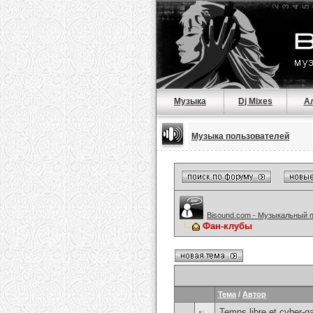
Музыка
Dj Mixes
А
Музыка пользователей
Bisound.com - Музыкальный 
Фан-клубы
Тема
/
Автор
Temps libre et cyber-g