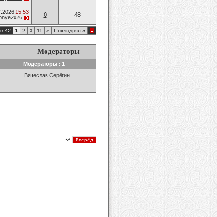
7.2026
15:53
0
48
opnye2026
из 42
1
2
3
11
>
Последняя
»
Модераторы
Модераторы : 1
Вячеслав Серёгин