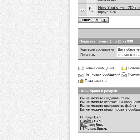
New Year's Eve 2027 in
topnye2026
Показаны темы с 1 по 20 из 838
Критерий сортировки
Показать
Новые сообщения
Популя
Нет новых сообщений
Популя
Тема закрыта
Ваши права в разделе
Вы
не можете
создавать темы
Вы
не можете
отвечать на сообщен
Вы
не можете
прикреплять файлы
Вы
не можете
редактировать сообщ
BB коды
Вкл.
Смайлы
Вкл.
[IMG]
код
Вкл.
HTML код
Выкл.