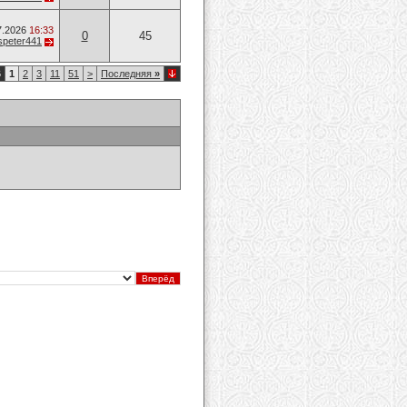
7.2026
16:33
0
45
speter441
6
1
2
3
11
51
>
Последняя
»