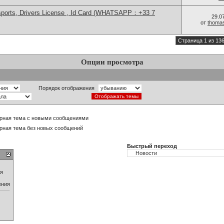
sports, Drivers License , Id Card (WHATSAPP：+33 7
29.0
от
thoma
Страница 1 из 13
Опции просмотра
Порядок отображения
рная тема с новыми сообщениями
рная тема без новых сообщений
Быстрый переход
ия
ения