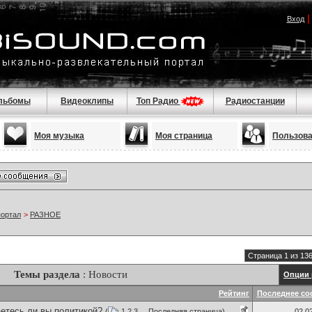
Вход
льбомы
Видеоклипы
Топ Радио
Радиостанции
Моя музыка
Моя страница
Пользов
портал
>
РАЗНОЕ
Страница 1 из 13
Темы раздела
: Новости
Опции 
Рейтинг
Последнее со
етесь ли вы политикой?
(
1
2
3
...
Последняя страница
)
02.0