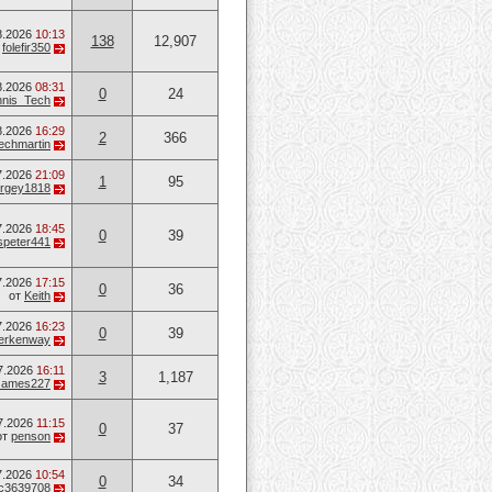
8.2026
10:13
138
12,907
т
folefir350
8.2026
08:31
0
24
nis_Tech
8.2026
16:29
2
366
techmartin
7.2026
21:09
1
95
rgey1818
7.2026
18:45
0
39
speter441
7.2026
17:15
0
36
от
Keith
7.2026
16:23
0
39
erkenway
7.2026
16:11
3
1,187
James227
7.2026
11:15
0
37
от
penson
7.2026
10:54
0
34
c3639708