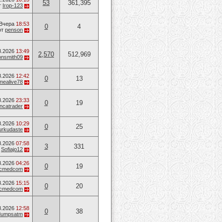
53
361,395
т
Ігор-123
Вчера
18:53
0
4
от
penson
8.2026
13:49
2,570
512,969
onsmith09
8.2026
12:42
0
13
mealive78
8.2026
23:33
0
19
ancatrader
8.2026
10:29
0
25
urkudaste
8.2026
07:58
3
331
т
Sofiajo12
8.2026
04:26
0
19
ucmedcom
8.2026
15:15
0
20
ucmedcom
8.2026
12:58
0
38
dumpsatm