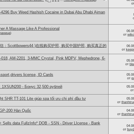
о
-4296 Buy Weed Hashish Cocaine in Dubai Abu Dhabi Ajman
ner A Massage Like A Professional
06.0
раница
)
от
wils
：Scottbowers44 )在线购买护照, 购买中国护照, 购买真正的
06.0
от
keep
H-018, AM-2201, 3-MMC Crystal, Pink MDPV, Mephedrone, 6-
05.0
от
bl
port,drivers license, ID Cards
05.0
от
g
: 1XSUN200 - Бонус 32,500 рублей
05.0
о
ght SHR TT-101 Lite giúp spa tối ưu chi phí đầu tư
05.0
от
thanhtr
 GP-200 Hàn Quốc
04.0
от
thanhtr
Sells data FullzInfo* DOB - SSN - Driver LIcense - Bank
04.0
от
buy