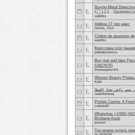
Buying Metal Detector
(
1
2
3
...
Последняя ст
wakifiss
Айфон 17 про макс
Dennis_Tech
Código de apuestas de
wakifiss
Кроссовки для танцев
polinalaxtanova
Buy real and fake Pas
53827675)
thomaspeter441
Women Beauty Product
Keith
ي مصر وكيف تختار القطا
naderkenway
Pistolo Casino: A Fre
cadedo93
WhatsApp +1(581) 942
Brisbane Austr
penson
Где можно купить по
mc3639708