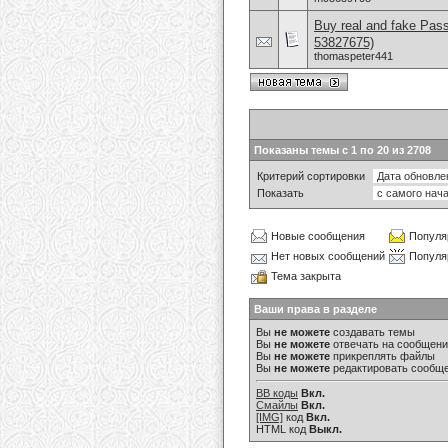
Buy real and fake Pas
53827675)
thomaspeter441
Показаны темы с 1 по 20 из 2708
Критерий сортировки
Показать
Новые сообщения
Популя
Нет новых сообщений
Популя
Тема закрыта
Ваши права в разделе
Вы
не можете
создавать темы
Вы
не можете
отвечать на сообщен
Вы
не можете
прикреплять файлы
Вы
не можете
редактировать сообщ
BB коды
Вкл.
Смайлы
Вкл.
[IMG]
код
Вкл.
HTML код
Выкл.