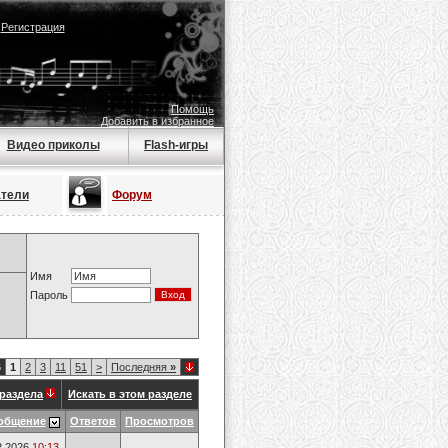
|
Регистрация
Помощь
Добавить в избранное
Видео приколы
Flash-игры
атели
Форум
Имя
Пароль
6
1
2
3
11
51
>
Последняя
»
раздела
Искать в этом разделе
общение
Ответов
Просмотров
2.2026
10:13