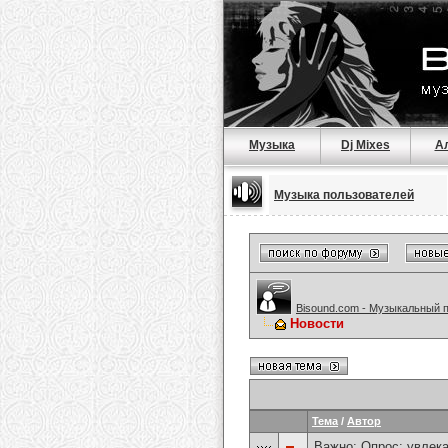
Музыка
Dj Mixes
А
Музыка пользователей
Bisound.com - Музыкальный 
Новости
Тема
/
Автор
Важно: Опрос:
увлека