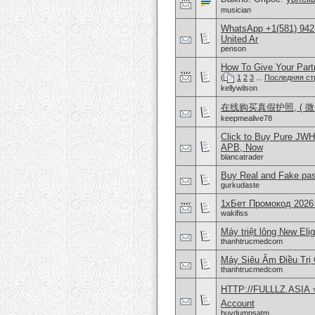
musician
WhatsApp +1(581) 942
United Ar
penson
How To Give Your Part
(
1
2
3
...
Последняя ст
kellywilson
在线购买真假护照, ( 微信
keepmealive78
Click to Buy Pure JW
APB, Now
blancatrader
Buy Real and Fake pass
gurkudaste
1хБет Промокод 2026
wakifiss
Máy triệt lông New Eli
thanhtrucmedcom
Máy Siêu Âm Điều Trị
thanhtrucmedcom
HTTP://FULLLZ.ASIA ⭐️ 
Account
buydumpsatm