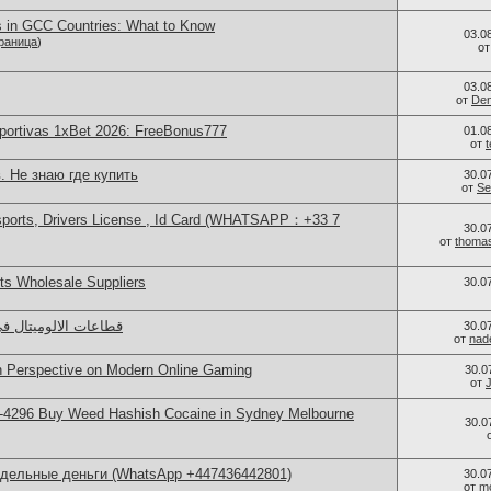
s in GCC Countries: What to Know
03.0
раница
)
о
03.0
от
Den
portivas 1xBet 2026: FreeBonus777
01.0
от
. Не знаю где купить
30.0
от
Se
sports, Drivers License , Id Card (WHATSAPP：+33 7
30.0
от
thoma
s Wholesale Suppliers
30.0
قطاعات الالوميتال ف
30.0
от
nad
sh Perspective on Modern Online Gaming
30.0
от
-4296 Buy Weed Hashish Cocaine in Sydney Melbourne
30.0
ддельные деньги (WhatsApp +447436442801)
30.0
от
m