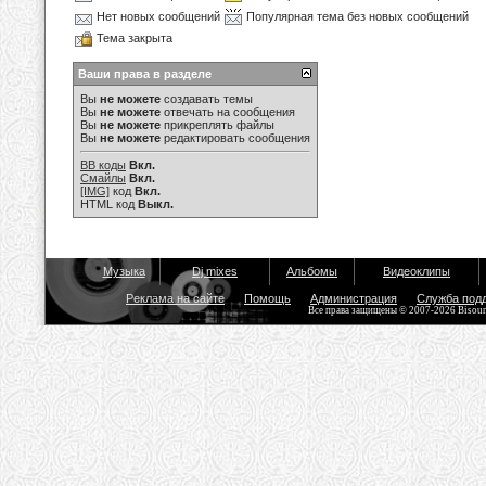
Нет новых сообщений
Популярная тема без новых сообщений
Тема закрыта
Ваши права в разделе
Вы
не можете
создавать темы
Вы
не можете
отвечать на сообщения
Вы
не можете
прикреплять файлы
Вы
не можете
редактировать сообщения
BB коды
Вкл.
Смайлы
Вкл.
[IMG]
код
Вкл.
HTML код
Выкл.
Музыка
Dj mixes
Альбомы
Видеоклипы
Реклама на сайте
Помощь
Администрация
Служба под
Все права защищены © 2007-2026 Bisou