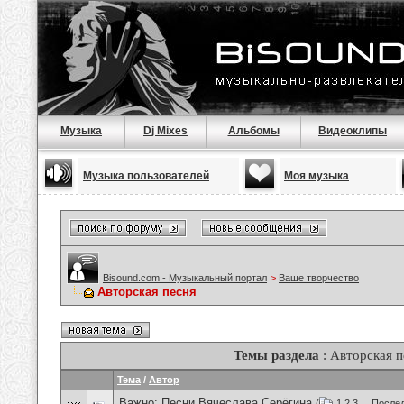
Музыка
Dj Mixes
Альбомы
Видеоклипы
Музыка пользователей
Моя музыка
Bisound.com - Музыкальный портал
>
Ваше творчество
Авторская песня
Темы раздела
: Авторская п
Тема
/
Автор
Важно:
Песни Вячеслава Серёгина
(
1
2
3
...
Послед