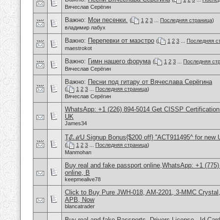
Вячеслав Серёгин
Важно:
Мои песенки.
(
1
2
3
...
Последняя страница
)
владимир лабух
Важно:
Перепевки от маэстро
(
1
2
3
...
Последняя с
maestrokot
Важно:
Гимн нашего форума
(
1
2
3
...
Последняя ст
Вячеслав Серёгин
Важно:
Песни под гитару от Вячеслава Серёгина
(
1
2
3
...
Последняя страница
)
Вячеслав Серёгин
WhatsApp: +1 (226) 894-5014​ Get CISSP Certification
UK
James34
ŢℰℳU Signup Bonus{$200 off} ''ACT911495^ for new 
(
1
2
3
...
Последняя страница
)
Manmohan
Buy real and fake passport online,WhatsApp: +1 (775
online, B
keepmealive78
Click to Buy Pure JWH-018, AM-2201, 3-MMC Crystal
APB, Now
blancatrader
Buy real and fake Passports, Drivers License , Id