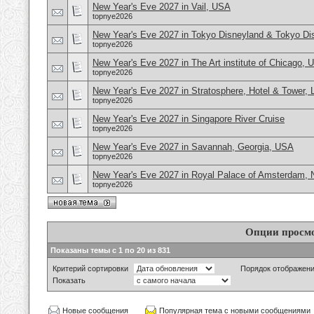
New Year's Eve 2027 in Vail, USA
topnye2026
New Year's Eve 2027 in Tokyo Disneyland & Tokyo D
topnye2026
New Year's Eve 2027 in The Art institute of Chicago,
topnye2026
New Year's Eve 2027 in Stratosphere, Hotel & Tower,
topnye2026
New Year's Eve 2027 in Singapore River Cruise
topnye2026
New Year's Eve 2027 in Savannah, Georgia, USA
topnye2026
New Year's Eve 2027 in Royal Palace of Amsterdam, 
topnye2026
Опции просм
Показаны темы с 1 по 20 из 831
Критерий сортировки
Порядок отображен
Показать
Новые сообщения
Популярная тема с новыми сообщениями