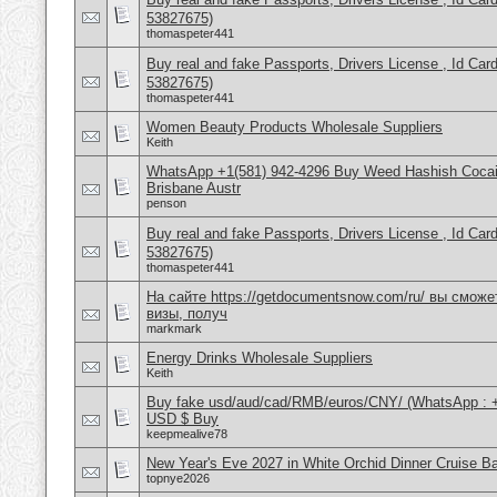
53827675)
thomaspeter441
Buy real and fake Passports, Drivers License , Id
53827675)
thomaspeter441
Women Beauty Products Wholesale Suppliers
Keith
WhatsApp +1(581) 942-4296 Buy Weed Hashish Cocai
Brisbane Austr
penson
Buy real and fake Passports, Drivers License , Id
53827675)
thomaspeter441
На сайте https://getdocumentsnow.com/ru/ вы сможе
визы, получ
markmark
Energy Drinks Wholesale Suppliers
Keith
Buy fake usd/aud/cad/RMB/euros/CNY/ (WhatsApp : 
USD $ Buy
keepmealive78
New Year's Eve 2027 in White Orchid Dinner Cruise B
topnye2026