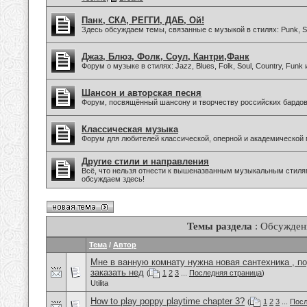
Панк, СКА, РЕГГИ, ДАБ, Ой!
Здесь обсуждаем темы, связанные с музыкой в стилях: Punk, Sk
Джаз, Блюз, Фолк, Соул, Кантри,Фанк
Форум о музыке в стилях: Jazz, Blues, Folk, Soul, Country, Funk
Шансон и авторская песня
Форум, посвящённый шансону и творчеству российских бардов
Классическая музыка
Форум для любителей классической, оперной и академической 
Другие стили и направления
Всё, что нельзя отнести к вышеназванным музыкальным стиля
обсуждаем здесь!
Темы раздела
: Обсужден
Тема
/
Автор
Мне в ванную комнату нужна новая сантехника , п
заказать нед
(
1
2
3
...
Последняя страница
)
Utilita
How to play poppy playtime chapter 3?
(
1
2
3
...
Посл