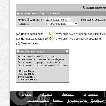
Опции просм
Показаны темы с 1 по 20 из 6926
Критерий сортировки
Порядок отображен
Показать
Новые сообщения
Популярная тема с новыми сообщениями
Нет новых сообщений
Популярная тема без новых сообщений
Тема закрыта
Ваши права в разделе
Вы
не можете
создавать темы
Вы
не можете
отвечать на сообщения
Вы
не можете
прикреплять файлы
Вы
не можете
редактировать сообщения
BB коды
Вкл.
Смайлы
Вкл.
[IMG]
код
Вкл.
HTML код
Выкл.
Музыка
Dj mixes
Альбомы
Видеоклипы
Реклама на сайте
Помощь
Администрация
Служба под
Все права защищены © 2007-2026 Bisou