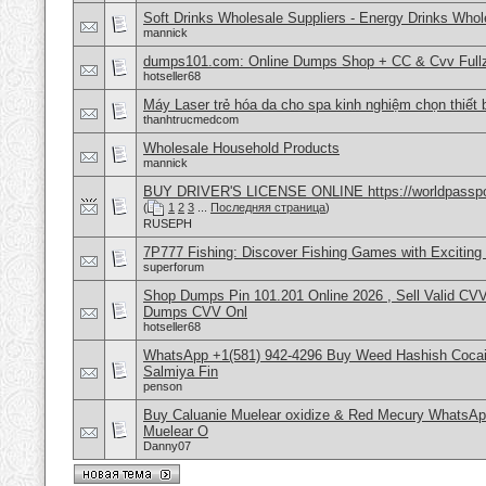
Soft Drinks Wholesale Suppliers - Energy Drinks Whol
mannick
dumps101.com: Online Dumps Shop + CC & Cvv Fullz
hotseller68
Máy Laser trẻ hóa da cho spa kinh nghiệm chọn thiết 
thanhtrucmedcom
Wholesale Household Products
mannick
BUY DRIVER'S LICENSE ONLINE https://worldpasspo
(
1
2
3
...
Последняя страница
)
RUSEPH
7P777 Fishing: Discover Fishing Games with Excitin
superforum
Shop Dumps Pin 101.201 Online 2026 , Sell Valid CV
Dumps CVV Onl
hotseller68
WhatsApp +1(581) 942-4296 Buy Weed Hashish Cocain
Salmiya Fin
penson
Buy Caluanie Muelear oxidize & Red Mecury WhatsAp
Muelear O
Danny07