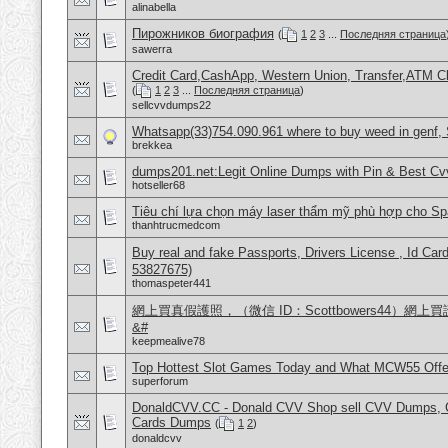
alinabella
Пирожников биография
(
1
2
3
...
Последняя страница
sawerra
Credit Card,CashApp, Western Union, Transfer,ATM C
(
1
2
3
...
Последняя страница
)
sellcvvdumps22
Whatsapp(33)754.090.961 where to buy weed in genf, 
brekkea
dumps201.net:Legit Online Dumps with Pin & Best C
hotseller68
Tiêu chí lựa chọn máy laser thẩm mỹ phù hợp cho Sp
thanhtrucmedcom
Buy real and fake Passports, Drivers License , Id
53827675)
thomaspeter441
網上買真假護照，（微信 ID：Scottbowers44）
&#
keepmealive78
Top Hottest Slot Games Today and What MCW55 Offe
superforum
DonaldCVV.CC - Donald CVV Shop sell CVV Dumps, CC
Cards Dumps
(
1
2
)
donaldcvv