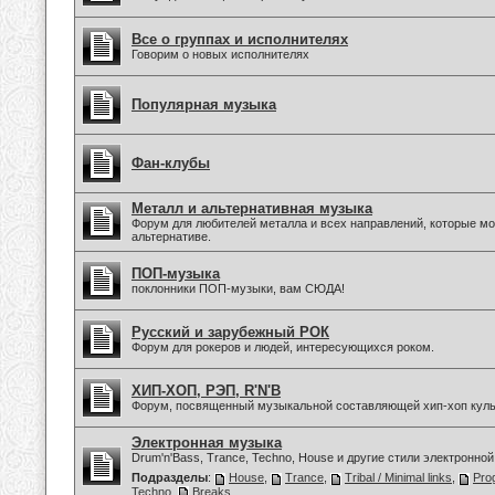
Все о группах и исполнителях
Говорим о новых исполнителях
Популярная музыка
Фан-клубы
Металл и альтернативная музыка
Форум для любителей металла и всех направлений, которые мо
альтернативе.
ПОП-музыка
поклонники ПОП-музыки, вам СЮДА!
Русский и зарубежный РОК
Форум для рокеров и людей, интересующихся роком.
ХИП-ХОП, РЭП, R'N'B
Форум, посвященный музыкальной составляющей хип-хоп куль
Электронная музыка
Drum'n'Bass, Trance, Techno, House и другие стили электронной
Подразделы
:
House
,
Trance
,
Tribal / Minimal links
,
Pro
Techno
,
Breaks