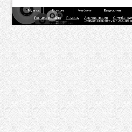
Музыка
Dj mixes
Альбомы
Видеоклипы
Реклама на сайте
Помощь
Администрация
Служба под
Все права защищены © 2007-2026 Bisou