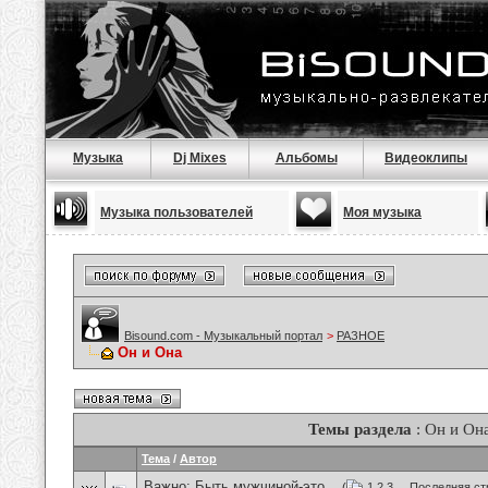
Музыка
Dj Mixes
Альбомы
Видеоклипы
Музыка пользователей
Моя музыка
Bisound.com - Музыкальный портал
>
РАЗНОЕ
Он и Она
Темы раздела
: Он и Он
Тема
/
Автор
Важно:
Быть мужчиной-это...
(
1
2
3
...
Последняя ст