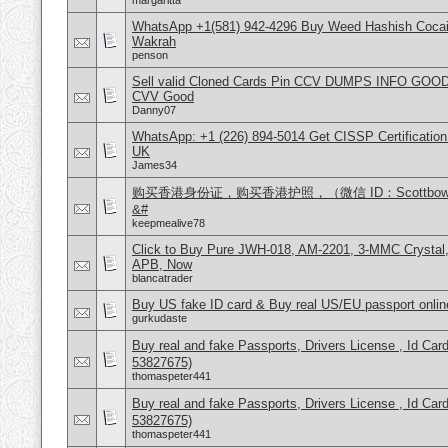
margaritta
WhatsApp +1(581) 942-4296 Buy Weed Hashish Cocain
Wakrah
penson
Sell valid Cloned Cards Pin CCV DUMPS INFO GOOD
CVV Good
Danny07
WhatsApp: +1 (226) 894-5014​ Get CISSP Certification
UK
James34
购买香港身份证，购买香港护照，（微信 ID：Scottbo
&#
keepmealive78
Click to Buy Pure JWH-018, AM-2201, 3-MMC Crysta
APB, Now
blancatrader
Buy US fake ID card & Buy real US/EU passport onlin
gurkudaste
Buy real and fake Passports, Drivers License , Id
53827675)
thomaspeter441
Buy real and fake Passports, Drivers License , Id
53827675)
thomaspeter441