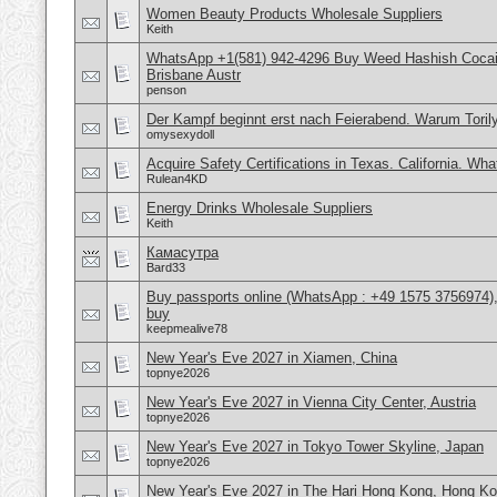
Women Beauty Products Wholesale Suppliers
Keith
WhatsApp +1(581) 942-4296 Buy Weed Hashish Cocai
Brisbane Austr
penson
Der Kampf beginnt erst nach Feierabend. Warum Torily
omysexydoll
Acquire Safety Certifications in Texas. California. Wh
Rulean4KD
Energy Drinks Wholesale Suppliers
Keith
Камасутра
Bard33
Buy passports online (WhatsApp : +49 1575 3756974),
buy
keepmealive78
New Year's Eve 2027 in Xiamen, China
topnye2026
New Year's Eve 2027 in Vienna City Center, Austria
topnye2026
New Year's Eve 2027 in Tokyo Tower Skyline, Japan
topnye2026
New Year's Eve 2027 in The Hari Hong Kong, Hong K