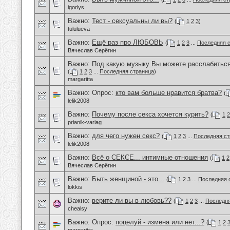
igoriys
Важно:
Тест - сексуальны ли вы?
(
1
2
3
)
tululueva
Важно:
Ещё раз про ЛЮБОВЬ
(
1
2
3
...
Последняя 
Вячеслав Серёгин
Важно:
Под какую музыку Вы можете расслабиться
(
1
2
3
...
Последняя страница
)
margaritta
Важно: Опрос:
кто вам больше нравится братва?
(
lelik2008
Важно:
Почему после секса хочется курить?
(
1
2
prianik-variag
Важно:
для чего нужен секс?
(
1
2
3
...
Последняя ст
lelik2008
Важно:
Всё о СЕКСЕ... интимные отношения
(
1
2
Вячеслав Серёгин
Важно:
Быть женщиной - это...
(
1
2
3
...
Последняя 
lokkis
Важно:
верите ли вы в любовь??
(
1
2
3
...
Последня
chealsy
Важно: Опрос:
поцелуй - измена или нет...?
(
1
2