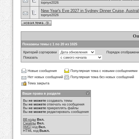
topnye2026
New Year's Eve 2027 in Sydney Dinner Cruise, Austral
topnye2026
Оп
Показаны темы с 1 по 20 из 1025
Критерий сортировки
Порядок отображен
Показать
Новые сообщения
Популярная тема с новыми сообщениями
Нет новых сообщений
Популярная тема без новых сообщений
Тема закрыта
Ваши права в разделе
Вы
не можете
создавать темы
Вы
не можете
отвечать на сообщения
Вы
не можете
прикреплять файлы
Вы
не можете
редактировать сообщения
BB коды
Вкл.
Смайлы
Вкл.
[IMG]
код
Вкл.
HTML код
Выкл.