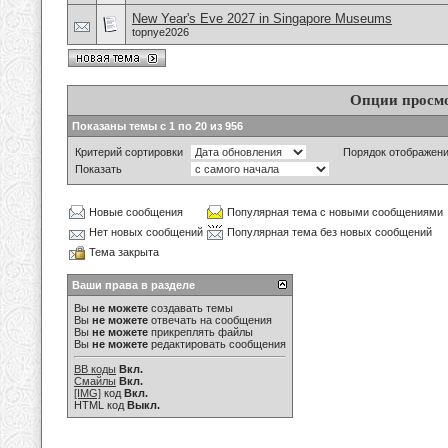
New Year's Eve 2027 in Singapore Museums
topnye2026
Опции просм
Показаны темы с 1 по 20 из 956
Критерий сортировки
Порядок отображен
Показать
Новые сообщения
Популярная тема с новыми сообщениями
Нет новых сообщений
Популярная тема без новых сообщений
Тема закрыта
Ваши права в разделе
Вы
не можете
создавать темы
Вы
не можете
отвечать на сообщения
Вы
не можете
прикреплять файлы
Вы
не можете
редактировать сообщения
BB коды
Вкл.
Смайлы
Вкл.
[IMG]
код
Вкл.
HTML код
Выкл.