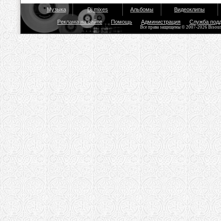
Музыка
Dj mixes
Альбомы
Видеоклипы
Реклама на сайте
Помощь
Администрация
Служба под
Все права защищены © 2007-2026 Bisou