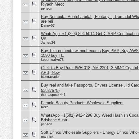
Riyadh Mecc
penson
Buy Nembutal Pentobarbital , Fentanyl , Tramadol 
are reli
Danny07
WhatsApp: +1 (226) 894-5014​ Get CISSP Certification
UK
James34
Buy Telc certicate without exams,Buy PMP, Buy AWS
1590 buy TE
keepmealive78
Click to Buy Pure JWH-018, AM-2201, 3-MMC Crystal
APB, Now
blancatrader
Buy real and fake Passports, Drivers License , Id
53827675)
thomaspeter441
Female Beauty Products Wholesale Suppliers
Keith
WhatsApp +1(581) 942-4296 Buy Weed Hashish Cocai
Brisbane Austr
penson
Soft Drinks Wholesale Suppliers - Energy Drinks Whol
mannick