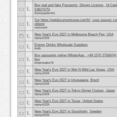
Buy real and fake Passports, Drivers License , Id
53827675)
thomaspeter441
Sur https://getdocumentsnow.com/fr/, vous pouvez co
obtenir
markmark
New Year's Eve 2027 in Melbourne Beach Pier, USA
topnye2026
Energy Drinks Wholesale Suppliers
Keith
Buy passports online (WhatsApp : +49 1575 3756974),
buy
keepmealive78
New Year's Eve 2027 in Wet N Wild Las Vegas, USA
topnye2026
New Year's Eve 2027 in Uruguaiana, Brazil
topnye2026
New Year's Eve 2027 in Tokyo Dinner Cruises, Japan
topnye2026
New Year's Eve 2027 in Texas, United States
topnye2026
New Year's Eve 2027 in Stockholm, Sweden
topnye2026