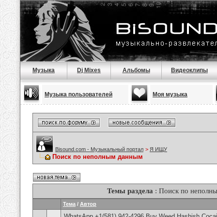
Музыка
Dj Mixes
Альбомы
Видеоклипы
Музыка пользователей
Моя музыка
Bisound.com - Музыкальный портал
>
Я ИЩУ
Поиск по неполным данным
Темы раздела
: Поиск по неполн
Тема
/
Автор
WhatsApp +1(581) 942-4296 Buy Weed Hashish Cocain