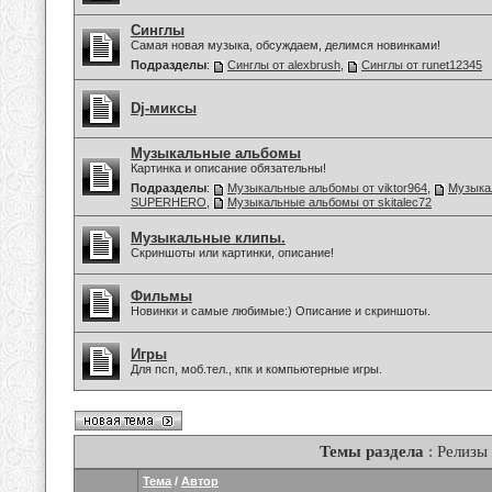
Синглы
Самая новая музыка, обсуждаем, делимся новинками!
Подразделы
:
Синглы от alexbrush
,
Синглы от runet12345
Dj-миксы
Музыкальные альбомы
Картинка и описание обязательны!
Подразделы
:
Музыкальные альбомы от viktor964
,
Музыка
SUPERHERO
,
Музыкальные альбомы от skitalec72
Музыкальные клипы.
Скриншоты или картинки, описание!
Фильмы
Новинки и самые любимые:) Описание и скриншоты.
Игры
Для псп, моб.тел., кпк и компьютерные игры.
Темы раздела
: Релизы
Тема
/
Автор