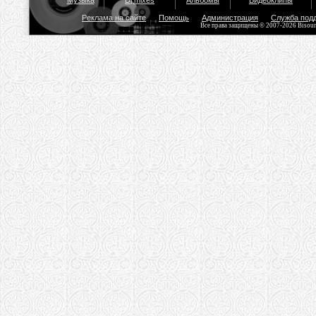
Музыка
Dj mixes
Альбомы
Видеоклипы
Реклама на сайте
Помощь
Администрация
Служба под
Все права защищены © 2007-2026 Bisou