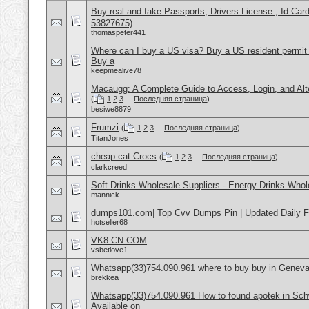
Buy real and fake Passports, Drivers License , Id
53827675)
thomaspeter441
Where can I buy a US visa? Buy a US resident permit
Buy a
keepmealive78
Macaugg: A Complete Guide to Access, Login, and Alte
(
1
2
3
...
Последняя страница
)
besiwe8879
Frumzi
(
1
2
3
...
Последняя страница
)
TitanJones
cheap cat Crocs
(
1
2
3
...
Последняя страница
)
clarkcreed
Soft Drinks Wholesale Suppliers - Energy Drinks Whol
mannick
dumps101.com| Top Cvv Dumps Pin | Updated Daily F
hotseller68
VK8 CN COM
vsbetlove1
Whatsapp(33)754.090.961 where to buy buy in Geneva
brekkea
Whatsapp(33)754.090.961 How to found apotek in Sch
Available on