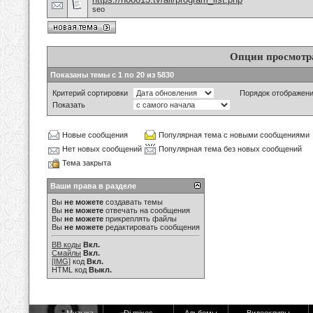
seo
Опции просмотр
Показаны темы с 1 по 20 из 5830
Критерий сортировки
Порядок отображен
Показать
Новые сообщения
Популярная тема с новыми сообщениями
Нет новых сообщений
Популярная тема без новых сообщений
Тема закрыта
Ваши права в разделе
Вы
не можете
создавать темы
Вы
не можете
отвечать на сообщения
Вы
не можете
прикреплять файлы
Вы
не можете
редактировать сообщения
BB коды
Вкл.
Смайлы
Вкл.
[IMG]
код
Вкл.
HTML код
Выкл.