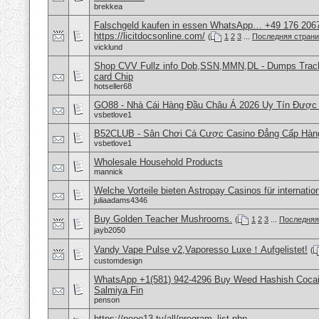
brekkea
Falschgeld kaufen in essen WhatsApp… +49 176 206
https://licitdocsonline.com/
(
1
2
3
...
Последняя стран
vicklund
Shop CVV Fullz info Dob,SSN,MMN,DL - Dumps Track 
card Chip
hotseller68
GO88 - Nhà Cái Hàng Đầu Châu Á 2026 Uy Tín Được
vsbetlove1
B52CLUB - Sân Chơi Cá Cược Casino Đẳng Cấp Hàn
vsbetlove1
Wholesale Household Products
mannick
Welche Vorteile bieten Astropay Casinos für internatio
juliaadams4346
Buy Golden Teacher Mushrooms.
(
1
2
3
...
Последняя
jayb2050
Vandy Vape Pulse v2,Vaporesso Luxe！Aufgelistet!
(
customdesign
WhatsApp +1(581) 942-4296 Buy Weed Hashish Cocain
Salmiya Fin
penson
https://nooo13.tv/all/program_list.php