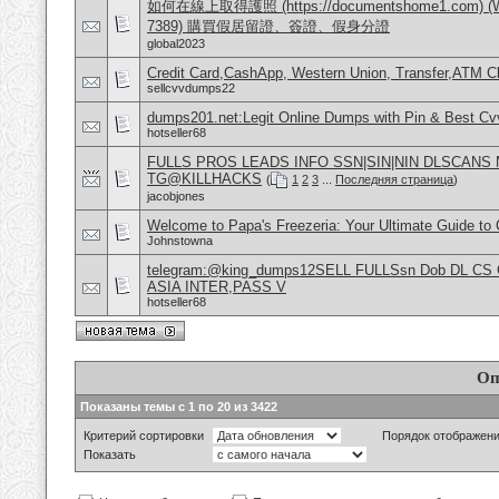
如何在線上取得護照 (https://documentshome1.com) (Wh
7389) 購買假居留證、簽證、假身分證
global2023
Credit Card,CashApp, Western Union, Transfer,ATM C
sellcvvdumps22
dumps201.net:Legit Online Dumps with Pin & Best C
hotseller68
FULLS PROS LEADS INFO SSN|SIN|NIN DLSCANS
TG@KILLHACKS
(
1
2
3
...
Последняя страница
)
jacobjones
Welcome to Papa's Freezeria: Your Ultimate Guide to C
Johnstowna
telegram:@king_dumps12SELL FULLSsn Dob DL CS
ASIA INTER,PASS V
hotseller68
Оп
Показаны темы с 1 по 20 из 3422
Критерий сортировки
Порядок отображен
Показать