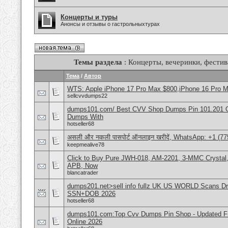
Концерты и туры
Анонсы и отзывы о гастрольныхтурах
Темы раздела
: Концерты, вечеринки, фестив
Тема
/
Автор
WTS: Apple iPhone 17 Pro Max $800,iPhone 16 Pro 
sellcvvdumps22
dumps101.com/ Best CVV Shop Dumps Pin 101.201 Onl
Dumps With
hotseller68
असली और नकली पासपोर्ट ऑनलाइन खरीदें, WhatsApp: +1 (77
keepmealive78
Click to Buy Pure JWH-018, AM-2201, 3-MMC Crystal
APB, Now
blancatrader
dumps201.net>sell info fullz UK US WORLD Scans Dri
SSN+DOB 2026
hotseller68
dumps101.com:Top Cvv Dumps Pin Shop - Updated Fre
Online 2026