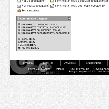
Новые сообщения
Популярная тема с новыми сообщениями
Нет новых сообщений
Популярная тема без новых сообщений
Тема закрыта
Ваши права в разделе
Вы
не можете
создавать темы
Вы
не можете
отвечать на сообщения
Вы
не можете
прикреплять файлы
Вы
не можете
редактировать сообщения
BB коды
Вкл.
Смайлы
Вкл.
[IMG]
код
Вкл.
HTML код
Выкл.
Музыка
Dj mixes
Альбомы
Видеоклипы
Реклама на сайте
Помощь
Администрация
Служба под
Все права защищены © 2007-2026 Bisou