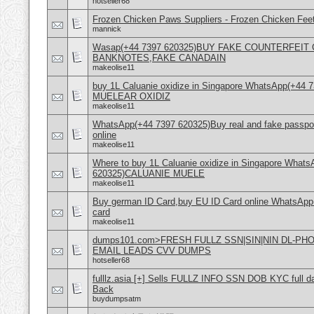
hotseller68
Frozen Chicken Paws Suppliers - Frozen Chicken Feet
mannick
Wasap(+44 7397 620325)BUY FAKE COUNTERFEI
BANKNOTES,FAKE CANADAIN
makeolise11
buy 1L Caluanie oxidize in Singapore WhatsApp(+44
MUELEAR OXIDIZ
makeolise11
WhatsApp(+44 7397 620325)Buy real and fake passpor
online
makeolise11
Where to buy 1L Caluanie oxidize in Singapore What
620325)CALUANIE MUELE
makeolise11
Buy german ID Card,buy EU ID Card online WhatsApp
card
makeolise11
dumps101.com>FRESH FULLZ SSN|SIN|NIN DL-P
EMAIL LEADS CVV DUMPS
hotseller68
fulllz.asia [+] Sells FULLZ INFO SSN DOB KYC full da
Back
buydumpsatm